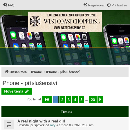
FAQ
Registrovat
Přihlásit se
Obsah fóra
iPhone
iPhone - příslušenství
iPhone - příslušenství
Nové téma
1
2
3
4
5
20
Stránka
1
z
20
Další
766 témat
…
Témata
A real night with a real girl
Poslední příspěvek od
nvy
«
stř črc 08, 2026 2:33 am