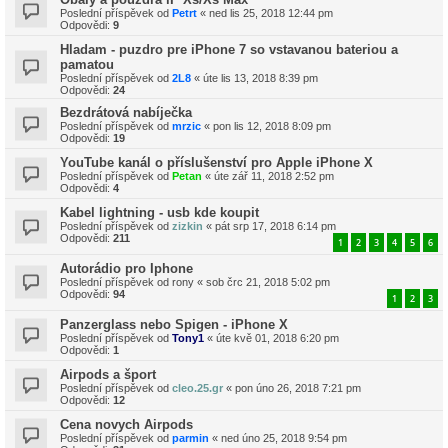
Poslední příspěvek od
Petrt
«
ned lis 25, 2018 12:44 pm
Odpovědi:
9
Hladam - puzdro pre iPhone 7 so vstavanou bateriou a
pamatou
Poslední příspěvek od
2L8
«
úte lis 13, 2018 8:39 pm
Odpovědi:
24
Bezdrátová nabíječka
Poslední příspěvek od
mrzic
«
pon lis 12, 2018 8:09 pm
Odpovědi:
19
YouTube kanál o příslušenství pro Apple iPhone X
Poslední příspěvek od
Petan
«
úte zář 11, 2018 2:52 pm
Odpovědi:
4
Kabel lightning - usb kde koupit
Poslední příspěvek od
zizkin
«
pát srp 17, 2018 6:14 pm
Odpovědi:
211
1
2
3
4
5
6
Autorádio pro Iphone
Poslední příspěvek od
rony
«
sob črc 21, 2018 5:02 pm
Odpovědi:
94
1
2
3
Panzerglass nebo Spigen - iPhone X
Poslední příspěvek od
Tony1
«
úte kvě 01, 2018 6:20 pm
Odpovědi:
1
Airpods a šport
Poslední příspěvek od
cleo.25.gr
«
pon úno 26, 2018 7:21 pm
Odpovědi:
12
Cena novych Airpods
Poslední příspěvek od
parmin
«
ned úno 25, 2018 9:54 pm