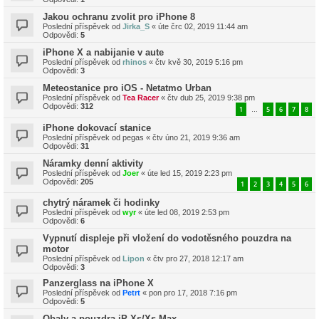
Jakou ochranu zvolit pro iPhone 8
Poslední příspěvek od
Jirka_S
«
úte črc 02, 2019 11:44 am
Odpovědi:
5
iPhone X a nabijanie v aute
Poslední příspěvek od
rhinos
«
čtv kvě 30, 2019 5:16 pm
Odpovědi:
3
Meteostanice pro iOS - Netatmo Urban
Poslední příspěvek od
Tea Racer
«
čtv dub 25, 2019 9:38 pm
Odpovědi:
312
1
5
6
7
8
…
iPhone dokovací stanice
Poslední příspěvek od
pegas
«
čtv úno 21, 2019 9:36 am
Odpovědi:
31
Náramky denní aktivity
Poslední příspěvek od
Joer
«
úte led 15, 2019 2:23 pm
Odpovědi:
205
1
2
3
4
5
6
chytrý náramek či hodinky
Poslední příspěvek od
wyr
«
úte led 08, 2019 2:53 pm
Odpovědi:
6
Vypnutí displeje při vložení do vodotěsného pouzdra na
motor
Poslední příspěvek od
Lipon
«
čtv pro 27, 2018 12:17 am
Odpovědi:
3
Panzerglass na iPhone X
Poslední příspěvek od
Petrt
«
pon pro 17, 2018 7:16 pm
Odpovědi:
5
Obaly a pouzdra iP Xs/Xs Max