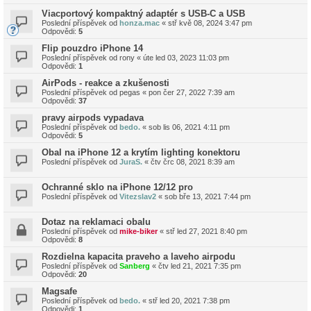
Viacportový kompaktný adaptér s USB-C a USB
Poslední příspěvek od
honza.mac
«
stř kvě 08, 2024 3:47 pm
Odpovědi:
5
Flip pouzdro iPhone 14
Poslední příspěvek od
rony
«
úte led 03, 2023 11:03 pm
Odpovědi:
1
AirPods - reakce a zkušenosti
Poslední příspěvek od
pegas
«
pon čer 27, 2022 7:39 am
Odpovědi:
37
pravy airpods vypadava
Poslední příspěvek od
bedo.
«
sob lis 06, 2021 4:11 pm
Odpovědi:
5
Obal na iPhone 12 a krytím lighting konektoru
Poslední příspěvek od
JuraS.
«
čtv črc 08, 2021 8:39 am
Ochranné sklo na iPhone 12/12 pro
Poslední příspěvek od
Vitezslav2
«
sob bře 13, 2021 7:44 pm
Dotaz na reklamaci obalu
Poslední příspěvek od
mike-biker
«
stř led 27, 2021 8:40 pm
Odpovědi:
8
Rozdielna kapacita praveho a laveho airpodu
Poslední příspěvek od
Sanberg
«
čtv led 21, 2021 7:35 pm
Odpovědi:
20
Magsafe
Poslední příspěvek od
bedo.
«
stř led 20, 2021 7:38 pm
Odpovědi:
1