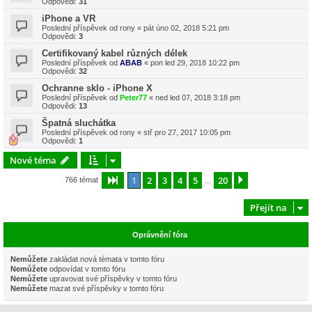
Odpovědi:
31
iPhone a VR
Poslední příspěvek od
rony
«
pát úno 02, 2018 5:21 pm
Odpovědi:
3
Certifikovaný kabel různých délek
Poslední příspěvek od
ABAB
«
pon led 29, 2018 10:22 pm
Odpovědi:
32
Ochranne sklo - iPhone X
Poslední příspěvek od
Peter77
«
ned led 07, 2018 3:18 pm
Odpovědi:
13
Špatná sluchátka
Poslední příspěvek od
rony
«
stř pro 27, 2017 10:05 pm
Odpovědi:
1
Nové téma
1
2
3
4
5
20
Stránka
1
z
20
Další
766 témat
…
Přejít na
Oprávnění fóra
Nemůžete
zakládat nová témata v tomto fóru
Nemůžete
odpovídat v tomto fóru
Nemůžete
upravovat své příspěvky v tomto fóru
Nemůžete
mazat své příspěvky v tomto fóru