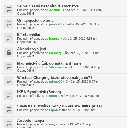
Velmi hlasitá bezdrátová sluchátka
Poslední příspěvek od
Adam03
«
ned pro 27, 2020 11:39 am
Odpovědi:
4
Qi nabíječka do auta
Poslední příspěvek od
jumbo78
«
ned lis 15, 2020 10:03 pm
Odpovědi:
2
BT sluchátka
Poslední příspěvek od
hagnic
«
pát zář 25, 2020 5:58 pm
Odpovědi:
16
Airpods vybíjení
Poslední příspěvek od
Sanberg
«
čtv zář 03, 2020 8:11 am
Odpovědi:
2
Magnetický držák do auta na iPhone
Poslední příspěvek od
Vitezslav2
«
pát črc 17, 2020 4:10 pm
Odpovědi:
6
Wireless Charging-bezdrotove nabijanie??
Poslední příspěvek od
mirmo80
«
čtv čer 25, 2020 9:07 pm
Odpovědi:
7
IKEA Symfonisk (Sonos)
Poslední příspěvek od
mookie
«
čtv dub 02, 2020 8:58 pm
Sleva na sluchátka Sony Hi-Res WI-1000X (Alza)
Poslední příspěvek od
Lipon
«
stř zář 25, 2019 9:22 am
Airpods nabijení
Poslední příspěvek od
rony
«
úte srp 13, 2019 2:52 pm
Odpovědi:
1