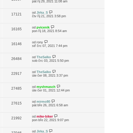
pát říj 29, 2021 11:08 am
od
Jirka_S
17121
čtv říj 21, 2021 3:58 pm
od
pvicenik
16165
pon říj 18, 2021 8:54 am
od
rony
16146
stř črc 07, 2021 7:44 pm
od
TheSalko
26484
sob črc 03, 2021 5:50 pm
od
TheSalko
22917
úte čer 08, 2021 3:37 pm
od
myshmasch
27485
úte čer 01, 2021 12:44 pm
od
mirmo80
27615
pát bře 26, 2021 6:58 am
od
mike-biker
21992
pon bře 22, 2021 9:07 pm
od
Jirka_S