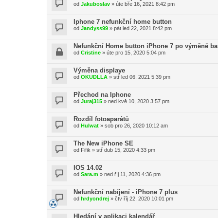
od
Jakuboslav
»
úte bře 16, 2021 8:42 pm
Iphone 7 nefunkční home button
od
Jandyss99
»
pát led 22, 2021 8:42 pm
Nefunkční Home button iPhone 7 po výměně bat
od
Cristine
»
úte pro 15, 2020 5:04 pm
Výměna displaye
od
OKUDLLA
»
stř led 06, 2021 5:39 pm
Přechod na Iphone
od
Juraj315
»
ned kvě 10, 2020 3:57 pm
Rozdíl fotoaparátů
od
Hulwat
»
sob pro 26, 2020 10:12 am
The New iPhone SE
od
Fifik
»
stř dub 15, 2020 4:33 pm
IOS 14.02
od
Sara.m
»
ned říj 11, 2020 4:36 pm
Nefunkční nabíjení - iPhone 7 plus
od
hrdyondrej
»
čtv říj 22, 2020 10:01 pm
Hledání v aplikaci kalendář