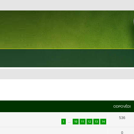
ODPOVĚDI
536
1
10
11
12
13
14
…
0