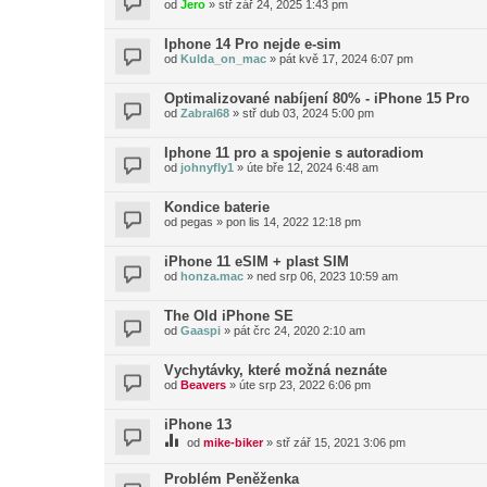
od
Jero
»
stř zář 24, 2025 1:43 pm
Iphone 14 Pro nejde e-sim
od
Kulda_on_mac
»
pát kvě 17, 2024 6:07 pm
Optimalizované nabíjení 80% - iPhone 15 Pro
od
Zabral68
»
stř dub 03, 2024 5:00 pm
Iphone 11 pro a spojenie s autoradiom
od
johnyfly1
»
úte bře 12, 2024 6:48 am
Kondice baterie
od
pegas
»
pon lis 14, 2022 12:18 pm
iPhone 11 eSIM + plast SIM
od
honza.mac
»
ned srp 06, 2023 10:59 am
The Old iPhone SE
od
Gaaspi
»
pát črc 24, 2020 2:10 am
Vychytávky, které možná neznáte
od
Beavers
»
úte srp 23, 2022 6:06 pm
iPhone 13
od
mike-biker
»
stř zář 15, 2021 3:06 pm
Problém Peněženka