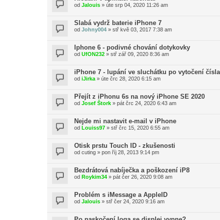
od
Jalouis
»
úte srp 04, 2020 11:26 am
Slabá vydrž baterie iPhone 7
od
Johny004
»
stř kvě 03, 2017 7:38 am
Iphone 6 - podivné chování dotykovky
od
UfON232
»
stř zář 09, 2020 8:36 am
iPhone 7 - lupání ve sluchátku po vytočení čísla
od
iJirka
»
úte črc 28, 2020 6:15 am
Přejít z iPhonu 6s na nový iPhone SE 2020
od
Josef Štork
»
pát črc 24, 2020 6:43 am
Nejde mi nastavit e-mail v iPhone
od
Louiss97
»
stř črc 15, 2020 6:55 am
Otisk prstu Touch ID - zkušenosti
od
cuting
»
pon říj 28, 2013 9:14 pm
Bezdrátová nabíječka a poškození iP8
od
Roykim34
»
pát čer 26, 2020 9:08 am
Problém s iMessage a AppleID
od
Jalouis
»
stř čer 24, 2020 9:16 am
Po naskočení loga se displej vypne?