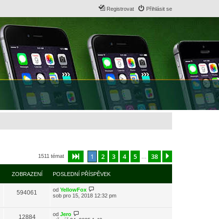
Registrovat
Přihlásit se
1
2
3
4
5
38
Stránka
1
z
38
Další
1511 témat
…
ZOBRAZENÍ
POSLEDNÍ PŘÍSPĚVEK
od
YellowFox
594061
sob pro 15, 2018 12:32 pm
od
Jero
12884