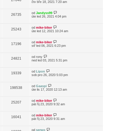
27046
čtv bře 18, 2021 7:20 am
od
Jandyss99
26735
úte led 26, 2021 4:04 pm
od
mike-biker
25243
úte led 12, 2021 10:24 am
od
mike-biker
17196
stř led 06, 2021 6:23 pm
od
rony
24821
ned led 03, 2021 5:31 pm
od
Lipon
19339
sob pro 26, 2020 5:03 pm
od
Gaaspi
198538
úte lis 17, 2020 12:13 am
od
mike-biker
25207
pát říj 23, 2020 9:32 am
od
mike-biker
16041
pát říj 23, 2020 9:31 am
od
serwo