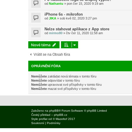
od
Nathantu
»
pon čer 15, 2020 9:19 am
iPhone 6s - mikrofon
od
JIKA
»
sob kvě 02, 2020 3:27 pm
Nelze stahovat aplikace z App store
od
mirmo80
»
čtv čer 11, 2020 11:58 am
Nové téma
Vrátit se na Obsah fóra
OPRÁVNĚNÍ FÓRA
Nemůžete
zakládat nová témata v tomto fóru
Nemůžete
odpovídat v tomto fóru
Nemůžete
upravovat své příspěvky v tomto fóru
Nemůžete
mazat své příspěvky v tomto fóru
Založeno na
phpBB
® Forum Software © phpBB Limited
Český překlad –
phpBB.cz
Style
proflat
od ©
Mazeltof
2017
Soukromí
|
Podmínky