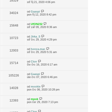
18329
stř říj 21, 2020 4:06 pm
od
Gaaspi
34024
pon říj 12, 2020 8:42 pm
od
UfON232
15648
stř zář 09, 2020 8:36 am
od
Jirka_S
10723
stř črc 29, 2020 4:29 pm
od
honza.mac
12003
stř črc 29, 2020 5:31 am
od
Clon
15714
čtv črc 16, 2020 6:17 am
od
Gaaspi
105226
úte črc 07, 2020 6:46 pm
od
mookie
14028
pon črc 06, 2020 10:28 pm
od
mpok
12393
pon čer 29, 2020 7:13 pm
od
Clon