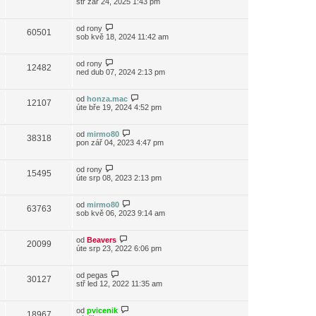
stř zář 24, 2025 1:43 pm
od
rony
60501
sob kvě 18, 2024 11:42 am
od
rony
12482
ned dub 07, 2024 2:13 pm
od
honza.mac
12107
úte bře 19, 2024 4:52 pm
od
mirmo80
38318
pon zář 04, 2023 4:47 pm
od
rony
15495
úte srp 08, 2023 2:13 pm
od
mirmo80
63763
sob kvě 06, 2023 9:14 am
od
Beavers
20099
úte srp 23, 2022 6:06 pm
od
pegas
30127
stř led 12, 2022 11:35 am
od
pvicenik
18967