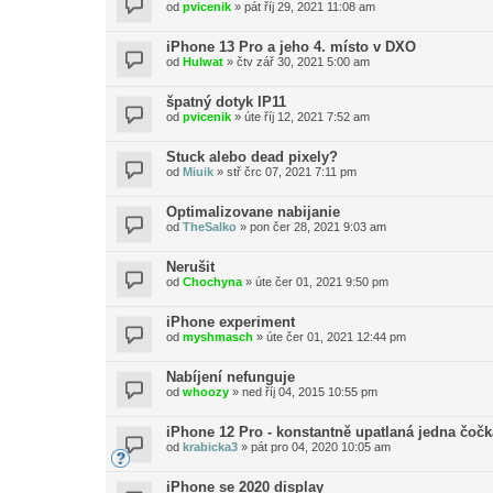
od
pvicenik
»
pát říj 29, 2021 11:08 am
iPhone 13 Pro a jeho 4. místo v DXO
od
Hulwat
»
čtv zář 30, 2021 5:00 am
špatný dotyk IP11
od
pvicenik
»
úte říj 12, 2021 7:52 am
Stuck alebo dead pixely?
od
Miuik
»
stř črc 07, 2021 7:11 pm
Optimalizovane nabijanie
od
TheSalko
»
pon čer 28, 2021 9:03 am
Nerušit
od
Chochyna
»
úte čer 01, 2021 9:50 pm
iPhone experiment
od
myshmasch
»
úte čer 01, 2021 12:44 pm
Nabíjení nefunguje
od
whoozy
»
ned říj 04, 2015 10:55 pm
iPhone 12 Pro - konstantně upatlaná jedna čočk
od
krabicka3
»
pát pro 04, 2020 10:05 am
iPhone se 2020 display