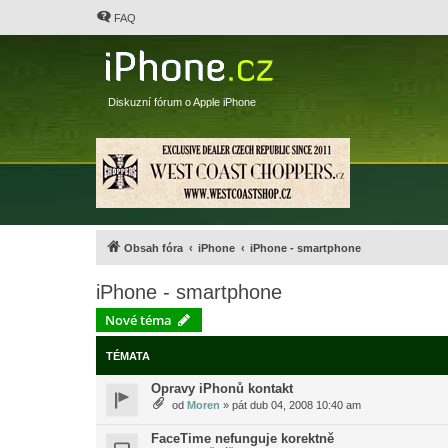
FAQ
Diskuzní fórum o Apple iPhone
Obsah fóra
iPhone
iPhone - smartphone
iPhone - smartphone
Nové téma
TÉMATA
Opravy iPhonů kontakt
od
Moren
»
pát dub 04, 2008 10:40 am
FaceTime nefunguje korektně