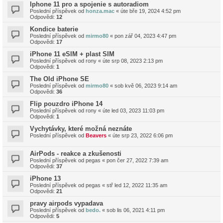
Iphone 11 pro a spojenie s autoradiom
Poslední příspěvek od
honza.mac
«
úte bře 19, 2024 4:52 pm
Odpovědi:
12
Kondice baterie
Poslední příspěvek od
mirmo80
«
pon zář 04, 2023 4:47 pm
Odpovědi:
17
iPhone 11 eSIM + plast SIM
Poslední příspěvek od
rony
«
úte srp 08, 2023 2:13 pm
Odpovědi:
1
The Old iPhone SE
Poslední příspěvek od
mirmo80
«
sob kvě 06, 2023 9:14 am
Odpovědi:
36
Flip pouzdro iPhone 14
Poslední příspěvek od
rony
«
úte led 03, 2023 11:03 pm
Odpovědi:
1
Vychytávky, které možná neznáte
Poslední příspěvek od
Beavers
«
úte srp 23, 2022 6:06 pm
AirPods - reakce a zkušenosti
Poslední příspěvek od
pegas
«
pon čer 27, 2022 7:39 am
Odpovědi:
37
iPhone 13
Poslední příspěvek od
pegas
«
stř led 12, 2022 11:35 am
Odpovědi:
21
pravy airpods vypadava
Poslední příspěvek od
bedo.
«
sob lis 06, 2021 4:11 pm
Odpovědi:
5