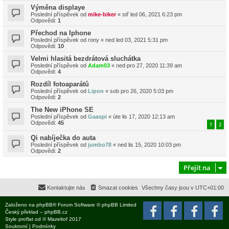
Výměna displaye
Poslední příspěvek od
mike-biker
«
stř led 06, 2021 6:23 pm
Odpovědi:
1
Přechod na Iphone
Poslední příspěvek od
rony
«
ned led 03, 2021 5:31 pm
Odpovědi:
10
Velmi hlasitá bezdrátová sluchátka
Poslední příspěvek od
Adam03
«
ned pro 27, 2020 11:39 am
Odpovědi:
4
Rozdíl fotoaparátů
Poslední příspěvek od
Lipon
«
sob pro 26, 2020 5:03 pm
Odpovědi:
2
The New iPhone SE
Poslední příspěvek od
Gaaspi
«
úte lis 17, 2020 12:13 am
Odpovědi:
45
1
2
Qi nabíječka do auta
Poslední příspěvek od
jumbo78
«
ned lis 15, 2020 10:03 pm
Odpovědi:
2
Přejít na
Kontaktujte nás
Smazat cookies
Všechny časy jsou v
UTC+01:00
Založeno na
phpBB
® Forum Software © phpBB Limited
Český překlad –
phpBB.cz
Style
proflat
od ©
Mazeltof
2017
Soukromí
|
Podmínky