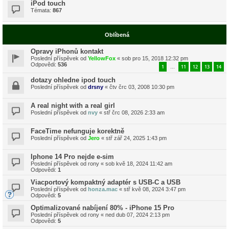
iPod touch
Témata:
867
Oblíbená
Opravy iPhonů kontakt
Poslední příspěvek od
YellowFox
«
sob pro 15, 2018 12:32 pm
Odpovědi:
536
1
11
12
13
14
…
dotazy ohledne ipod touch
Poslední příspěvek od
drsny
«
čtv črc 03, 2008 10:30 pm
A real night with a real girl
Poslední příspěvek od
nvy
«
stř črc 08, 2026 2:33 am
FaceTime nefunguje korektně
Poslední příspěvek od
Jero
«
stř zář 24, 2025 1:43 pm
Iphone 14 Pro nejde e-sim
Poslední příspěvek od
rony
«
sob kvě 18, 2024 11:42 am
Odpovědi:
1
Viacportový kompaktný adaptér s USB-C a USB
Poslední příspěvek od
honza.mac
«
stř kvě 08, 2024 3:47 pm
Odpovědi:
5
Optimalizované nabíjení 80% - iPhone 15 Pro
Poslední příspěvek od
rony
«
ned dub 07, 2024 2:13 pm
Odpovědi:
5