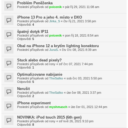
Problém Peněženka
Poslední příspěvek od
pvicenik
«
pát říj 29, 2021 11:08 am
iPhone 13 Pro a jeho 4. místo v DXO
Poslední příspěvek od
Jirka_S
«
čtv říj 21, 2021 3:58 pm
Odpovědi:
4
špatný dotyk IP11
Poslední příspěvek od
pvicenik
«
pon říj 18, 2021 8:54 am
Odpovědi:
5
Obal na iPhone 12 a krytím lighting konektoru
Poslední příspěvek od
JuraS.
«
čtv črc 08, 2021 8:39 am
Stuck alebo dead pixely?
Poslední příspěvek od
rony
«
stř črc 07, 2021 7:44 pm
Odpovědi:
1
Optimalizovane nabijanie
Poslední příspěvek od
TheSalko
«
sob črc 03, 2021 5:50 pm
Odpovědi:
5
Nerušit
Poslední příspěvek od
TheSalko
«
úte čer 08, 2021 3:37 pm
Odpovědi:
2
iPhone experiment
Poslední příspěvek od
myshmasch
«
úte čer 01, 2021 12:44 pm
NOVINKA: iPod touch 2015 (6th gen)
Poslední příspěvek od
rony
«
stř kvě 26, 2021 9:10 pm
Odpovědi:
8