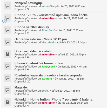
Nabíjení nefunguje
Poslední příspěvek od
mirmo80
«
pát bře 26, 2021 6:58 am
Odpovědi:
9
iPhone 12 Pro - konstantně upatlaná jedna čočka
Poslední příspěvek od
mike-biker
«
pon bře 22, 2021 9:07 pm
Odpovědi:
3
iPhone se 2020 display
Poslední příspěvek od
Jirka_S
«
čtv bře 18, 2021 7:20 am
Odpovědi:
2
Ochranné sklo na iPhone 12/12 pro
Poslední příspěvek od
Vitezslav2
«
sob bře 13, 2021 7:44 pm
Dotaz na reklamaci obalu
Poslední příspěvek od
mike-biker
«
stř led 27, 2021 8:40 pm
Odpovědi:
8
Iphone 7 nefunkční home button
Poslední příspěvek od
Jandyss99
«
úte led 26, 2021 4:04 pm
Odpovědi:
6
Rozdielna kapacita praveho a laveho airpodu
Poslední příspěvek od
Sanberg
«
čtv led 21, 2021 7:35 pm
Odpovědi:
20
Magsafe
Poslední příspěvek od
bedo.
«
stř led 20, 2021 7:38 pm
Odpovědi:
1
Nefunkční Home button iPhone 7 po výměně baterie.
Poslední příspěvek od
mike-biker
«
úte led 12, 2021 10:24 am
Odpovědi:
4