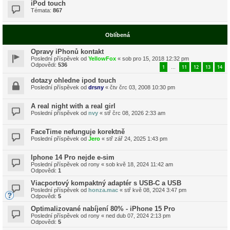
iPod touch
Témata:
867
Oblíbená
Opravy iPhonů kontakt
Poslední příspěvek od
YellowFox
«
sob pro 15, 2018 12:32 pm
Odpovědi:
536
1
11
12
13
14
…
dotazy ohledne ipod touch
Poslední příspěvek od
drsny
«
čtv črc 03, 2008 10:30 pm
A real night with a real girl
Poslední příspěvek od
nvy
«
stř črc 08, 2026 2:33 am
FaceTime nefunguje korektně
Poslední příspěvek od
Jero
«
stř zář 24, 2025 1:43 pm
Iphone 14 Pro nejde e-sim
Poslední příspěvek od
rony
«
sob kvě 18, 2024 11:42 am
Odpovědi:
1
Viacportový kompaktný adaptér s USB-C a USB
Poslední příspěvek od
honza.mac
«
stř kvě 08, 2024 3:47 pm
Odpovědi:
5
Optimalizované nabíjení 80% - iPhone 15 Pro
Poslední příspěvek od
rony
«
ned dub 07, 2024 2:13 pm
Odpovědi:
5