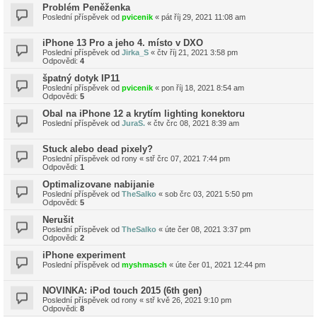
Problém Peněženka
Poslední příspěvek od
pvicenik
«
pát říj 29, 2021 11:08 am
iPhone 13 Pro a jeho 4. místo v DXO
Poslední příspěvek od
Jirka_S
«
čtv říj 21, 2021 3:58 pm
Odpovědi:
4
špatný dotyk IP11
Poslední příspěvek od
pvicenik
«
pon říj 18, 2021 8:54 am
Odpovědi:
5
Obal na iPhone 12 a krytím lighting konektoru
Poslední příspěvek od
JuraS.
«
čtv črc 08, 2021 8:39 am
Stuck alebo dead pixely?
Poslední příspěvek od
rony
«
stř črc 07, 2021 7:44 pm
Odpovědi:
1
Optimalizovane nabijanie
Poslední příspěvek od
TheSalko
«
sob črc 03, 2021 5:50 pm
Odpovědi:
5
Nerušit
Poslední příspěvek od
TheSalko
«
úte čer 08, 2021 3:37 pm
Odpovědi:
2
iPhone experiment
Poslední příspěvek od
myshmasch
«
úte čer 01, 2021 12:44 pm
NOVINKA: iPod touch 2015 (6th gen)
Poslední příspěvek od
rony
«
stř kvě 26, 2021 9:10 pm
Odpovědi:
8