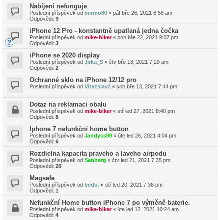
Nabíjení nefunguje
Poslední příspěvek od
mirmo80
«
pát bře 26, 2021 6:58 am
Odpovědi:
9
iPhone 12 Pro - konstantně upatlaná jedna čočka
Poslední příspěvek od
mike-biker
«
pon bře 22, 2021 9:07 pm
Odpovědi:
3
iPhone se 2020 display
Poslední příspěvek od
Jirka_S
«
čtv bře 18, 2021 7:20 am
Odpovědi:
2
Ochranné sklo na iPhone 12/12 pro
Poslední příspěvek od
Vitezslav2
«
sob bře 13, 2021 7:44 pm
Dotaz na reklamaci obalu
Poslední příspěvek od
mike-biker
«
stř led 27, 2021 8:40 pm
Odpovědi:
8
Iphone 7 nefunkční home button
Poslední příspěvek od
Jandyss99
«
úte led 26, 2021 4:04 pm
Odpovědi:
6
Rozdielna kapacita praveho a laveho airpodu
Poslední příspěvek od
Sanberg
«
čtv led 21, 2021 7:35 pm
Odpovědi:
20
Magsafe
Poslední příspěvek od
bedo.
«
stř led 20, 2021 7:38 pm
Odpovědi:
1
Nefunkční Home button iPhone 7 po výměně baterie.
Poslední příspěvek od
mike-biker
«
úte led 12, 2021 10:24 am
Odpovědi:
4