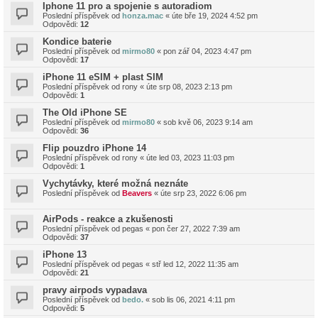
Iphone 11 pro a spojenie s autoradiom
Poslední příspěvek od
honza.mac
«
úte bře 19, 2024 4:52 pm
Odpovědi:
12
Kondice baterie
Poslední příspěvek od
mirmo80
«
pon zář 04, 2023 4:47 pm
Odpovědi:
17
iPhone 11 eSIM + plast SIM
Poslední příspěvek od
rony
«
úte srp 08, 2023 2:13 pm
Odpovědi:
1
The Old iPhone SE
Poslední příspěvek od
mirmo80
«
sob kvě 06, 2023 9:14 am
Odpovědi:
36
Flip pouzdro iPhone 14
Poslední příspěvek od
rony
«
úte led 03, 2023 11:03 pm
Odpovědi:
1
Vychytávky, které možná neznáte
Poslední příspěvek od
Beavers
«
úte srp 23, 2022 6:06 pm
AirPods - reakce a zkušenosti
Poslední příspěvek od
pegas
«
pon čer 27, 2022 7:39 am
Odpovědi:
37
iPhone 13
Poslední příspěvek od
pegas
«
stř led 12, 2022 11:35 am
Odpovědi:
21
pravy airpods vypadava
Poslední příspěvek od
bedo.
«
sob lis 06, 2021 4:11 pm
Odpovědi:
5