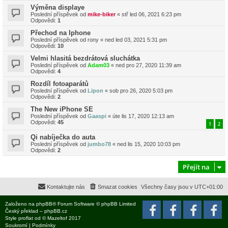
Výměna displaye
Poslední příspěvek od
mike-biker
«
stř led 06, 2021 6:23 pm
Odpovědi:
1
Přechod na Iphone
Poslední příspěvek od
rony
«
ned led 03, 2021 5:31 pm
Odpovědi:
10
Velmi hlasitá bezdrátová sluchátka
Poslední příspěvek od
Adam03
«
ned pro 27, 2020 11:39 am
Odpovědi:
4
Rozdíl fotoaparátů
Poslední příspěvek od
Lipon
«
sob pro 26, 2020 5:03 pm
Odpovědi:
2
The New iPhone SE
Poslední příspěvek od
Gaaspi
«
úte lis 17, 2020 12:13 am
Odpovědi:
45
1
2
Qi nabíječka do auta
Poslední příspěvek od
jumbo78
«
ned lis 15, 2020 10:03 pm
Odpovědi:
2
Přejít na
Kontaktujte nás
Smazat cookies
Všechny časy jsou v
UTC+01:00
Založeno na
phpBB
® Forum Software © phpBB Limited
Český překlad –
phpBB.cz
Style
proflat
od ©
Mazeltof
2017
Soukromí
|
Podmínky