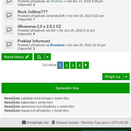
Poslední příspěvek od
Vituhlos
«
sob bře 13, 2010 4:28 pm
Odpovědi:
3
Rock čeština???
Poslední příspěvek od
benitoSVK
«
čtv bře 04, 2010 9:22 pm
Odpovědi:
7
iBluenova 2.0 a 2.0.1 CZ
Poslední příspěvek od
666
«
čtv úno 25, 2010 5:11 pm
Odpovědi:
4
Preklad Informant
Poslední příspěvek od
Bombera
«
čtv úno 25, 2010 12:16 pm
Odpovědi:
3
Nové téma
1
2
3
4
Další
141 témat
Přejít na
Oprávnění fóra
Nemůžete
zakládat nová témata v tomto fóru
Nemůžete
odpovídat v tomto fóru
Nemůžete
upravovat své příspěvky v tomto fóru
Nemůžete
mazat své příspěvky v tomto fóru
Kontaktujte nás
Smazat cookies
Všechny časy jsou v
UTC+01:00