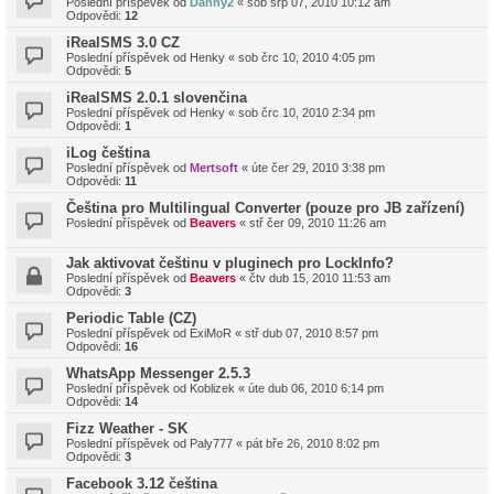
Poslední příspěvek od
Danny2
«
sob srp 07, 2010 10:12 am
Odpovědi:
12
iRealSMS 3.0 CZ
Poslední příspěvek od
Henky
«
sob črc 10, 2010 4:05 pm
Odpovědi:
5
iRealSMS 2.0.1 slovenčina
Poslední příspěvek od
Henky
«
sob črc 10, 2010 2:34 pm
Odpovědi:
1
iLog čeština
Poslední příspěvek od
Mertsoft
«
úte čer 29, 2010 3:38 pm
Odpovědi:
11
Čeština pro Multilingual Converter (pouze pro JB zařízení)
Poslední příspěvek od
Beavers
«
stř čer 09, 2010 11:26 am
Jak aktivovat češtinu v pluginech pro LockInfo?
Poslední příspěvek od
Beavers
«
čtv dub 15, 2010 11:53 am
Odpovědi:
3
Periodic Table (CZ)
Poslední příspěvek od
ExiMoR
«
stř dub 07, 2010 8:57 pm
Odpovědi:
16
WhatsApp Messenger 2.5.3
Poslední příspěvek od
Koblizek
«
úte dub 06, 2010 6:14 pm
Odpovědi:
14
Fizz Weather - SK
Poslední příspěvek od
Paly777
«
pát bře 26, 2010 8:02 pm
Odpovědi:
3
Facebook 3.12 čeština