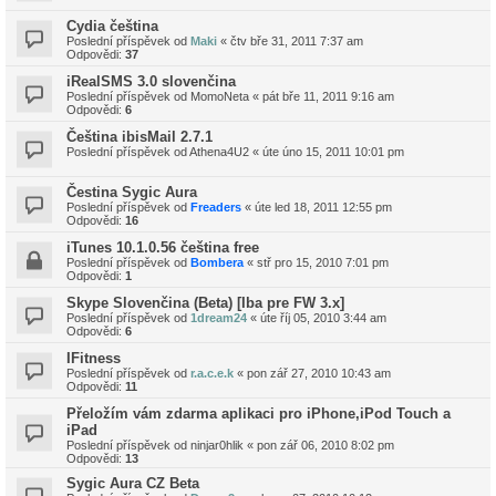
Cydia čeština
Poslední příspěvek od
Maki
«
čtv bře 31, 2011 7:37 am
Odpovědi:
37
iRealSMS 3.0 slovenčina
Poslední příspěvek od
MomoNeta
«
pát bře 11, 2011 9:16 am
Odpovědi:
6
Čeština ibisMail 2.7.1
Poslední příspěvek od
Athena4U2
«
úte úno 15, 2011 10:01 pm
Čestina Sygic Aura
Poslední příspěvek od
Freaders
«
úte led 18, 2011 12:55 pm
Odpovědi:
16
iTunes 10.1.0.56 čeština free
Poslední příspěvek od
Bombera
«
stř pro 15, 2010 7:01 pm
Odpovědi:
1
Skype Slovenčina (Beta) [Iba pre FW 3.x]
Poslední příspěvek od
1dream24
«
úte říj 05, 2010 3:44 am
Odpovědi:
6
IFitness
Poslední příspěvek od
r.a.c.e.k
«
pon zář 27, 2010 10:43 am
Odpovědi:
11
Přeložím vám zdarma aplikaci pro iPhone,iPod Touch a
iPad
Poslední příspěvek od
ninjar0hlik
«
pon zář 06, 2010 8:02 pm
Odpovědi:
13
Sygic Aura CZ Beta