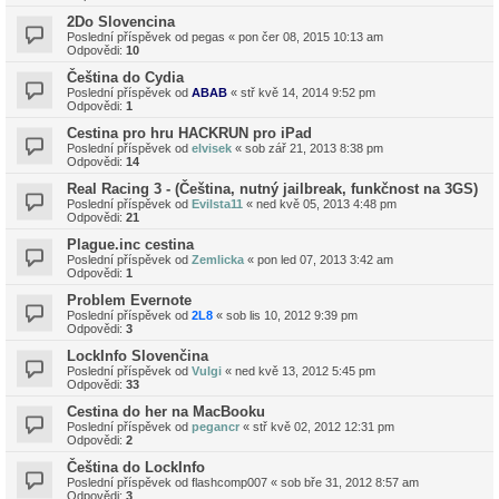
2Do Slovencina
Poslední příspěvek od
pegas
«
pon čer 08, 2015 10:13 am
Odpovědi:
10
Čeština do Cydia
Poslední příspěvek od
ABAB
«
stř kvě 14, 2014 9:52 pm
Odpovědi:
1
Cestina pro hru HACKRUN pro iPad
Poslední příspěvek od
elvisek
«
sob zář 21, 2013 8:38 pm
Odpovědi:
14
Real Racing 3 - (Čeština, nutný jailbreak, funkčnost na 3GS)
Poslední příspěvek od
Evilsta11
«
ned kvě 05, 2013 4:48 pm
Odpovědi:
21
Plague.inc cestina
Poslední příspěvek od
Zemlicka
«
pon led 07, 2013 3:42 am
Odpovědi:
1
Problem Evernote
Poslední příspěvek od
2L8
«
sob lis 10, 2012 9:39 pm
Odpovědi:
3
LockInfo Slovenčina
Poslední příspěvek od
Vulgi
«
ned kvě 13, 2012 5:45 pm
Odpovědi:
33
Cestina do her na MacBooku
Poslední příspěvek od
pegancr
«
stř kvě 02, 2012 12:31 pm
Odpovědi:
2
Čeština do LockInfo
Poslední příspěvek od
flashcomp007
«
sob bře 31, 2012 8:57 am
Odpovědi:
3