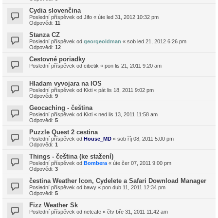
Cydia slovenčina
Poslední příspěvek od
Jifo
«
úte led 31, 2012 10:32 pm
Odpovědi:
11
Stanza CZ
Poslední příspěvek od
georgeoldman
«
sob led 21, 2012 6:26 pm
Odpovědi:
12
Cestovné poriadky
Poslední příspěvek od
cibetik
«
pon lis 21, 2011 9:20 am
Hladam vyvojara na IOS
Poslední příspěvek od
Kkti
«
pát lis 18, 2011 9:02 pm
Odpovědi:
9
Geocaching - čeština
Poslední příspěvek od
Kkti
«
ned lis 13, 2011 11:58 am
Odpovědi:
5
Puzzle Quest 2 cestina
Poslední příspěvek od
House_MD
«
sob říj 08, 2011 5:00 pm
Odpovědi:
1
Things - čeština (ke stažení)
Poslední příspěvek od
Bombera
«
úte čer 07, 2011 9:00 pm
Odpovědi:
3
čestina Weather Icon, Cydelete a Safari Download Manager
Poslední příspěvek od
bawy
«
pon dub 11, 2011 12:34 pm
Odpovědi:
5
Fizz Weather Sk
Poslední příspěvek od
netcafe
«
čtv bře 31, 2011 11:42 am