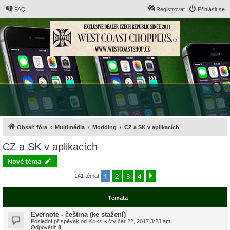
FAQ
Registrovat
Přihlásit se
Obsah fóra
Multimédia
Modding
CZ a SK v aplikacích
CZ a SK v aplikacích
Nové téma
1
2
3
4
Další
141 témat
Témata
Evernote - čeština (ke stažení)
Poslední příspěvek od
Koks
«
čtv čer 22, 2017 3:23 am
Odpovědi:
8