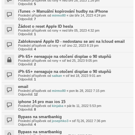
Poslední příspěvek od
rony
«
ned bře 26, 2023 1:26 pm
Odpovědi:
5
iTunes -> Manuální kopírování hudby na iPhone
Poslední příspěvek od
mirmo80
«
úte bře 14, 2023 4:24 pm
Odpovědi:
7
Žádost o reset Apple ID hesla
Poslední příspěvek od
rony
«
ned bře 05, 2023 4:32 pm
Odpovědi:
1
Zablokované Apple ID - nedostanu se ani na Icloud email
Poslední příspěvek od
rony
«
stř úno 22, 2023 8:19 pm
Odpovědi:
4
iPh 6S+ nereaguje na otočení displae o 90 stupňů
Poslední příspěvek od
rony
«
stř led 25, 2023 9:05 pm
Odpovědi:
2
iPh 6S+ nereaguje na otočení displae o 90 stupňů
Poslední příspěvek od
saikan
«
stř led 18, 2023 9:01 am
Odpovědi:
1
email
Poslední příspěvek od
mirmo80
«
pon lis 28, 2022 7:15 pm
Odpovědi:
12
iphone 14 pro max ios 15
Poslední příspěvek od
kinjaba
«
pát lis 11, 2022 5:53 pm
Odpovědi:
8
Bypass na smartbankig
Poslední příspěvek od
josephko3
«
stř říj 26, 2022 7:36 pm
Odpovědi:
4
Bypass na smartbankig