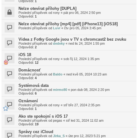
Odpovědi:
1
Nelze otevírat přílohy [DUPLA]
Poslední příspěvek od
rony
«
pát pro 06, 2024 2:50 pm
Odpovědi:
1
Nelze otevírat přílohy [mp4] [pdf] [iPhone13] [iOS18]
Poslední příspěvek od
Luvr
«
čtv pro 05, 2024 3:45 pm
Videa z Fotky Google jsou v TV s chromcast2 bez zvuku
Poslední příspěvek od
dedeky
«
ned lis 24, 2024 1:55 pm
Odpovědi:
2
iOS 18
Poslední příspěvek od
rony
«
sob říj 12, 2024 1:35 pm
Odpovědi:
12
Domácnosť
Poslední příspěvek od
Baldo
«
ned kvě 05, 2024 10:23 am
Odpovědi:
4
Systémová data
Poslední příspěvek od
mirmo80
«
pon dub 08, 2024 2:20 pm
Odpovědi:
6
Oznámení
Poslední příspěvek od
rony
«
stř bře 27, 2024 2:35 pm
Odpovědi:
1
Ako ste spokojní s iOS 17
Poslední příspěvek od
pegas
«
stř led 31, 2024 11:02 am
Odpovědi:
19
Správy cez iCloud
Poslední příspěvek od
Jirka_S
«
úte pro 12, 2023 5:21 pm