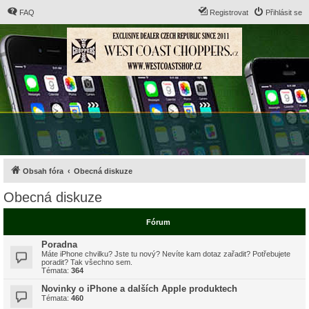
FAQ
Registrovat
Přihlásit se
Obsah fóra
Obecná diskuze
Obecná diskuze
Fórum
Poradna
Máte iPhone chvilku? Jste tu nový? Nevíte kam dotaz zařadit? Potřebujete
poradit? Tak všechno sem.
Témata:
364
Novinky o iPhone a dalších Apple produktech
Témata:
460