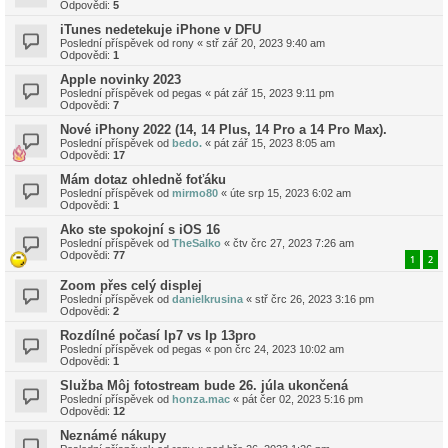
Odpovědi:
5
iTunes nedetekuje iPhone v DFU
Poslední příspěvek od
rony
«
stř zář 20, 2023 9:40 am
Odpovědi:
1
Apple novinky 2023
Poslední příspěvek od
pegas
«
pát zář 15, 2023 9:11 pm
Odpovědi:
7
Nové iPhony 2022 (14, 14 Plus, 14 Pro a 14 Pro Max).
Poslední příspěvek od
bedo.
«
pát zář 15, 2023 8:05 am
Odpovědi:
17
Mám dotaz ohledně foťáku
Poslední příspěvek od
mirmo80
«
úte srp 15, 2023 6:02 am
Odpovědi:
1
Ako ste spokojní s iOS 16
Poslední příspěvek od
TheSalko
«
čtv črc 27, 2023 7:26 am
Odpovědi:
77
1
2
Zoom přes celý displej
Poslední příspěvek od
danielkrusina
«
stř črc 26, 2023 3:16 pm
Odpovědi:
2
Rozdílné počasí Ip7 vs Ip 13pro
Poslední příspěvek od
pegas
«
pon črc 24, 2023 10:02 am
Odpovědi:
1
Služba Môj fotostream bude 26. júla ukončená
Poslední příspěvek od
honza.mac
«
pát čer 02, 2023 5:16 pm
Odpovědi:
12
Neznámé nákupy