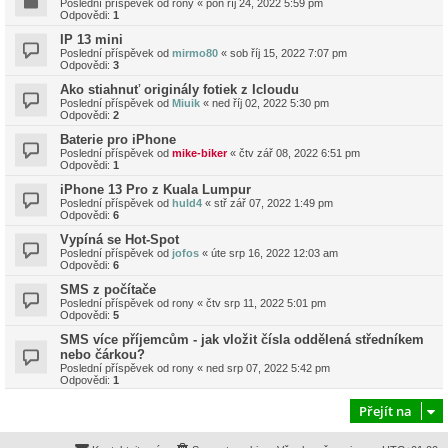
Poslední příspěvek od
rony
«
pon říj 24, 2022 5:59 pm
Odpovědi:
1
IP 13 mini
Poslední příspěvek od
mirmo80
«
sob říj 15, 2022 7:07 pm
Odpovědi:
3
Ako stiahnuť originály fotiek z Icloudu
Poslední příspěvek od
Miuik
«
ned říj 02, 2022 5:30 pm
Odpovědi:
2
Baterie pro iPhone
Poslední příspěvek od
mike-biker
«
čtv zář 08, 2022 6:51 pm
Odpovědi:
1
iPhone 13 Pro z Kuala Lumpur
Poslední příspěvek od
huld4
«
stř zář 07, 2022 1:49 pm
Odpovědi:
6
Vypíná se Hot-Spot
Poslední příspěvek od
jofos
«
úte srp 16, 2022 12:03 am
Odpovědi:
6
SMS z počítače
Poslední příspěvek od
rony
«
čtv srp 11, 2022 5:01 pm
Odpovědi:
5
SMS více příjemcům - jak vložit čísla oddělená středníkem
nebo čárkou?
Poslední příspěvek od
rony
«
ned srp 07, 2022 5:42 pm
Odpovědi:
1
Přejít na