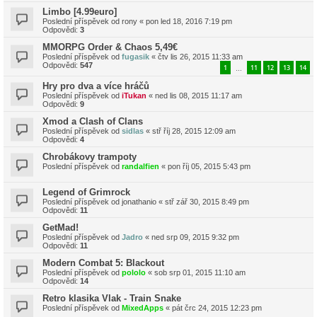
Limbo [4.99euro]
Poslední příspěvek od
rony
«
pon led 18, 2016 7:19 pm
Odpovědi:
3
MMORPG Order & Chaos 5,49€
Poslední příspěvek od
fugasik
«
čtv lis 26, 2015 11:33 am
Odpovědi:
547
1
11
12
13
14
…
Hry pro dva a více hráčů
Poslední příspěvek od
iTukan
«
ned lis 08, 2015 11:17 am
Odpovědi:
9
Xmod a Clash of Clans
Poslední příspěvek od
sidlas
«
stř říj 28, 2015 12:09 am
Odpovědi:
4
Chrobákovy trampoty
Poslední příspěvek od
randalfien
«
pon říj 05, 2015 5:43 pm
Legend of Grimrock
Poslední příspěvek od
jonathanio
«
stř zář 30, 2015 8:49 pm
Odpovědi:
11
GetMad!
Poslední příspěvek od
Jadro
«
ned srp 09, 2015 9:32 pm
Odpovědi:
11
Modern Combat 5: Blackout
Poslední příspěvek od
pololo
«
sob srp 01, 2015 11:10 am
Odpovědi:
14
Retro klasika Vlak - Train Snake
Poslední příspěvek od
MixedApps
«
pát črc 24, 2015 12:23 pm