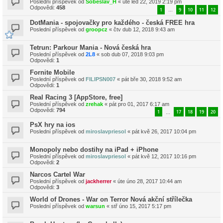
Poslední příspěvek od
Sobeslav_H
«
úte led 22, 2019 2:19 pm
Odpovědi:
458
1
9
10
11
12
…
DotMania - spojovačky pro každého - česká FREE hra
Poslední příspěvek od
groopcz
«
čtv dub 12, 2018 9:43 am
Tetrun: Parkour Mania - Nová česká hra
Poslední příspěvek od
2L8
«
sob dub 07, 2018 9:03 pm
Odpovědi:
1
Fornite Mobile
Poslední příspěvek od
FILIPSN007
«
pát bře 30, 2018 9:52 am
Odpovědi:
1
Real Racing 3 [AppStore, free]
Poslední příspěvek od
zrehak
«
pát pro 01, 2017 6:17 am
Odpovědi:
794
1
17
18
19
20
…
PsX hry na ios
Poslední příspěvek od
miroslavpriesol
«
pát kvě 26, 2017 10:04 pm
Monopoly nebo dostihy na iPad + iPhone
Poslední příspěvek od
miroslavpriesol
«
pát kvě 12, 2017 10:16 pm
Odpovědi:
2
Narcos Cartel War
Poslední příspěvek od
jackherrer
«
úte úno 28, 2017 10:44 am
Odpovědi:
3
World of Drones - War on Terror Nová akční střílečka
Poslední příspěvek od
warsun
«
stř úno 15, 2017 5:17 pm