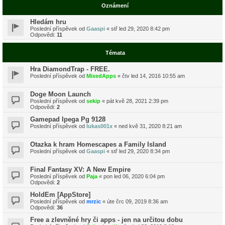
Oznámení
Hledám hru
Poslední příspěvek od
Gaaspi
«
stř led 29, 2020 8:42 pm
Odpovědi:
11
Témata
Hra DiamondTrap - FREE.
Poslední příspěvek od
MixedApps
«
čtv led 14, 2016 10:55 am
Doge Moon Launch
Poslední příspěvek od
sekip
«
pát kvě 28, 2021 2:39 pm
Odpovědi:
2
Gamepad Ipega Pg 9128
Poslední příspěvek od
lukas001x
«
ned kvě 31, 2020 8:21 am
Otazka k hram Homescapes a Family Island
Poslední příspěvek od
Gaaspi
«
stř led 29, 2020 8:34 pm
Final Fantasy XV: A New Empire
Poslední příspěvek od
Paja
«
pon led 06, 2020 6:04 pm
Odpovědi:
2
HoldEm [AppStore]
Poslední příspěvek od
mrzic
«
úte črc 09, 2019 8:36 am
Odpovědi:
36
Free a zlevněné hry či apps - jen na určitou dobu