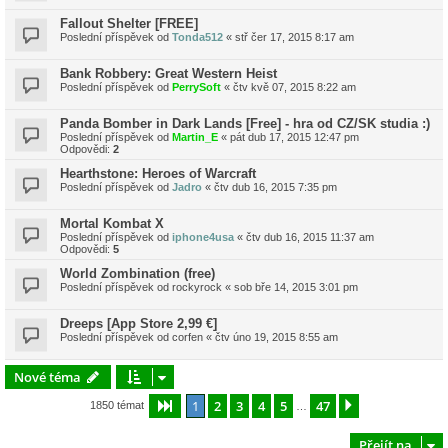
Fallout Shelter [FREE]
Poslední příspěvek od
Tonda512
«
stř čer 17, 2015 8:17 am
Bank Robbery: Great Western Heist
Poslední příspěvek od
PerrySoft
«
čtv kvě 07, 2015 8:22 am
Panda Bomber in Dark Lands [Free] - hra od CZ/SK studia :)
Poslední příspěvek od
Martin_E
«
pát dub 17, 2015 12:47 pm
Odpovědi:
2
Hearthstone: Heroes of Warcraft
Poslední příspěvek od
Jadro
«
čtv dub 16, 2015 7:35 pm
Mortal Kombat X
Poslední příspěvek od
iphone4usa
«
čtv dub 16, 2015 11:37 am
Odpovědi:
5
World Zombination (free)
Poslední příspěvek od
rockyrock
«
sob bře 14, 2015 3:01 pm
Dreeps [App Store 2,99 €]
Poslední příspěvek od
corfen
«
čtv úno 19, 2015 8:55 am
Nové téma
1
2
3
4
5
47
Stránka
1
z
47
Další
1850 témat
…
Přejít na