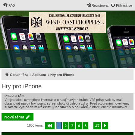
FAQ
Registrovat
Přihlásit se
Obsah fóra
Aplikace
Hry pro iPhone
Hry pro iPhone
Pravidla fóra
V tejto sekcií uverejňujte informácie o zaujímavých hrách. Váš príspevok by mal
obsahovať názov hry, popis, screenshoty či video a zdroj. Pred otvorením novej témy
si
overte vyhľadaním už existujúce vlákno o aplikácií,
o ktorej chcete diskutovať.
Nové téma
1
2
3
4
5
47
Stránka
1
z
47
Další
1850 témat
…