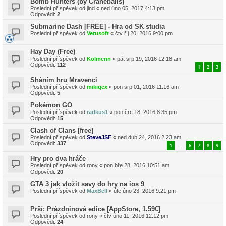
Bomb Hunters (by Craneballs)
Poslední příspěvek od
jind
«
ned úno 05, 2017 4:13 pm
Odpovědi:
2
Submarine Dash [FREE] - Hra od SK studia
Poslední příspěvek od
Verusoft
«
čtv říj 20, 2016 9:00 pm
Hay Day (Free)
Poslední příspěvek od
Kolmenn
«
pát srp 19, 2016 12:18 am
Odpovědi:
112
1
2
3
Sháním hru Mravenci
Poslední příspěvek od
mikiqex
«
pon srp 01, 2016 11:16 am
Odpovědi:
5
Pokémon GO
Poslední příspěvek od
radkus1
«
pon črc 18, 2016 8:35 pm
Odpovědi:
15
Clash of Clans [free]
Poslední příspěvek od
SteveJSF
«
ned dub 24, 2016 2:23 am
Odpovědi:
337
1
6
7
8
9
…
Hry pro dva hráče
Poslední příspěvek od
rony
«
pon bře 28, 2016 10:51 am
Odpovědi:
20
GTA 3 jak vložit savy do hry na ios 9
Poslední příspěvek od
MaxBell
«
úte úno 23, 2016 9:21 pm
Prší: Prázdninová edice [AppStore, 1.59€]
Poslední příspěvek od
rony
«
čtv úno 11, 2016 12:12 pm
Odpovědi:
24