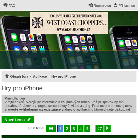
FAQ
Registrovat
Přihlásit se
Obsah fóra
Aplikace
Hry pro iPhone
Hry pro iPhone
Pravidla fóra
V tejto sekcií uverejňujte informácie o zaujímavých hrách. Váš príspevok by mal
obsahovať názov hry, popis, screenshoty či video a zdroj. Pred otvorením novej témy
si
overte vyhľadaním už existujúce vlákno o aplikácií,
o ktorej chcete diskutovať.
Nové téma
1
2
3
4
5
47
Stránka
1
z
47
Další
1850 témat
…