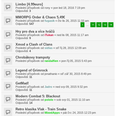
Limbo [4.99euro]
Poslední příspěvek od
rony
«
pon led 18, 2016 7:19 pm
Odpovědi:
3
MMORPG Order & Chaos 5,49€
Poslední příspěvek od
fugasik
«
čtv lis 26, 2015 11:33 am
Odpovědi:
547
1
11
12
13
14
…
Hry pro dva a více hráčů
Poslední příspěvek od
iTukan
«
ned lis 08, 2015 11:17 am
Odpovědi:
9
Xmod a Clash of Clans
Poslední příspěvek od
sidlas
«
stř říj 28, 2015 12:09 am
Odpovědi:
4
Chrobákovy trampoty
Poslední příspěvek od
randalfien
«
pon říj 05, 2015 5:43 pm
Legend of Grimrock
Poslední příspěvek od
jonathanio
«
stř zář 30, 2015 8:49 pm
Odpovědi:
11
GetMad!
Poslední příspěvek od
Jadro
«
ned srp 09, 2015 9:32 pm
Odpovědi:
11
Modern Combat 5: Blackout
Poslední příspěvek od
pololo
«
sob srp 01, 2015 11:10 am
Odpovědi:
14
Retro klasika Vlak - Train Snake
Poslední příspěvek od
MixedApps
«
pát črc 24, 2015 12:23 pm