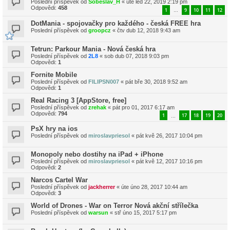
Poslední příspěvek od
Sobeslav_H
«
úte led 22, 2019 2:19 pm
Odpovědi:
458
1
9
10
11
12
…
DotMania - spojovačky pro každého - česká FREE hra
Poslední příspěvek od
groopcz
«
čtv dub 12, 2018 9:43 am
Tetrun: Parkour Mania - Nová česká hra
Poslední příspěvek od
2L8
«
sob dub 07, 2018 9:03 pm
Odpovědi:
1
Fornite Mobile
Poslední příspěvek od
FILIPSN007
«
pát bře 30, 2018 9:52 am
Odpovědi:
1
Real Racing 3 [AppStore, free]
Poslední příspěvek od
zrehak
«
pát pro 01, 2017 6:17 am
Odpovědi:
794
1
17
18
19
20
…
PsX hry na ios
Poslední příspěvek od
miroslavpriesol
«
pát kvě 26, 2017 10:04 pm
Monopoly nebo dostihy na iPad + iPhone
Poslední příspěvek od
miroslavpriesol
«
pát kvě 12, 2017 10:16 pm
Odpovědi:
2
Narcos Cartel War
Poslední příspěvek od
jackherrer
«
úte úno 28, 2017 10:44 am
Odpovědi:
3
World of Drones - War on Terror Nová akční střílečka
Poslední příspěvek od
warsun
«
stř úno 15, 2017 5:17 pm