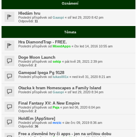
Oznámení
Hledám hru
Poslední příspěvek od
Gaaspi
«
stř led 29, 2020 8:42 pm
Odpovědi:
11
Témata
Hra DiamondTrap - FREE.
Poslední příspěvek od
MixedApps
«
čtv led 14, 2016 10:55 am
Doge Moon Launch
Poslední příspěvek od
sekip
«
pát kvě 28, 2021 2:39 pm
Odpovědi:
2
Gamepad Ipega Pg 9128
Poslední příspěvek od
lukas001x
«
ned kvě 31, 2020 8:21 am
Otazka k hram Homescapes a Family Island
Poslední příspěvek od
Gaaspi
«
stř led 29, 2020 8:34 pm
Final Fantasy XV: A New Empire
Poslední příspěvek od
Paja
«
pon led 06, 2020 6:04 pm
Odpovědi:
2
HoldEm [AppStore]
Poslední příspěvek od
mrzic
«
úte črc 09, 2019 8:36 am
Odpovědi:
36
Free a zlevněné hry či apps - jen na určitou dobu