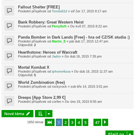
Fallout Shelter [FREE]
Poslední příspěvek od
Tonda512
«
stř čer 17, 2015 8:17 am
Bank Robbery: Great Western Heist
Poslední příspěvek od
PerrySoft
«
čtv kvě 07, 2015 8:22 am
Panda Bomber in Dark Lands [Free] - hra od CZ/SK studia :)
Poslední příspěvek od
Martin_E
«
pát dub 17, 2015 12:47 pm
Odpovědi:
2
Hearthstone: Heroes of Warcraft
Poslední příspěvek od
Jadro
«
čtv dub 16, 2015 7:35 pm
Mortal Kombat X
Poslední příspěvek od
iphone4usa
«
čtv dub 16, 2015 11:37 am
Odpovědi:
5
World Zombination (free)
Poslední příspěvek od
rockyrock
«
sob bře 14, 2015 3:01 pm
Dreeps [App Store 2,99 €]
Poslední příspěvek od
corfen
«
čtv úno 19, 2015 8:55 am
Nové téma
1
2
3
4
5
47
Stránka
1
z
47
Další
1850 témat
…
Přejít na