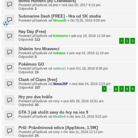
Bomb Hunters (by Craneballs)
Poslední příspěvek od
jind
«
ned úno 05, 2017 4:13 pm
Odpovědi:
2
Submarine Dash [FREE] - Hra od SK studia
Poslední příspěvek od
Verusoft
«
čtv říj 20, 2016 9:00 pm
Hay Day (Free)
Poslední příspěvek od
Kolmenn
«
pát srp 19, 2016 12:18 am
Odpovědi:
112
1
2
3
Sháním hru Mravenci
Poslední příspěvek od
mikiqex
«
pon srp 01, 2016 11:16 am
Odpovědi:
5
Pokémon GO
Poslední příspěvek od
radkus1
«
pon črc 18, 2016 8:35 pm
Odpovědi:
15
Clash of Clans [free]
Poslední příspěvek od
SteveJSF
«
ned dub 24, 2016 2:23 am
Odpovědi:
337
1
6
7
8
9
…
Hry pro dva hráče
Poslední příspěvek od
rony
«
pon bře 28, 2016 10:51 am
Odpovědi:
20
GTA 3 jak vložit savy do hry na ios 9
Poslední příspěvek od
MaxBell
«
úte úno 23, 2016 9:21 pm
Prší: Prázdninová edice [AppStore, 1.59€]
Poslední příspěvek od
rony
«
čtv úno 11, 2016 12:12 pm
Odpovědi:
24