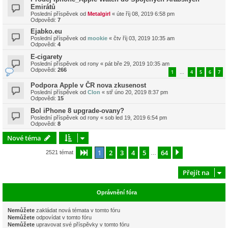
Emirátů
Poslední příspěvek od
Metalgirl
«
úte říj 08, 2019 6:58 pm
Odpovědi:
7
Ejabko.eu
Poslední příspěvek od
mookie
«
čtv říj 03, 2019 10:35 am
Odpovědi:
4
E-cigarety
Poslední příspěvek od
rony
«
pát bře 29, 2019 10:35 am
Odpovědi:
266
1
4
5
6
7
…
Podpora Apple v ČR nova zkusenost
Poslední příspěvek od
Clon
«
stř úno 20, 2019 8:37 pm
Odpovědi:
15
Bol iPhone 8 upgrade-ovany?
Poslední příspěvek od
rony
«
sob led 19, 2019 6:54 pm
Odpovědi:
8
Nové téma
1
2
3
4
5
64
Stránka
1
z
64
Další
2521 témat
…
Přejít na
Oprávnění fóra
Nemůžete
zakládat nová témata v tomto fóru
Nemůžete
odpovídat v tomto fóru
Nemůžete
upravovat své příspěvky v tomto fóru