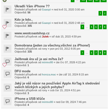
…
Ukradli Vám iPhone ??
Poslední příspěvek od
Gaaspi
«
ned kvě 31, 2020 3:00 am
Odpovědi:
56
1
2
Kdo je kdo..
Poslední příspěvek od
Gaaspi
«
ned kvě 31, 2020 2:48 am
Odpovědi:
305
1
5
6
7
8
…
www.westcoastshop.cz
Poslední příspěvek od
Julek
«
stř dub 15, 2015 4:59 pm
Domobrana (jeden za všechny,všichni za iPhone!)
Poslední příspěvek od
rony
«
pon pro 03, 2012 8:05 pm
Odpovědi:
335
1
6
7
8
9
…
Jailbreak éra už je asi mŕtva že?
Poslední příspěvek od
mirmo80
«
úte črc 07, 2026 4:22 pm
Odpovědi:
1
DFU mode
Poslední příspěvek od
honza.mac
«
úte zář 10, 2024 8:15 am
Odpovědi:
6
Jaký je váš názor na používání Apple AirTag k sledování
vašich blízkých a jejich pohybu?
Poslední příspěvek od
rony
«
sob čer 15, 2024 4:51 pm
Odpovědi:
3
iPhone a USB kľúče
Poslední příspěvek od
mirmo80
«
ned čer 09, 2024 7:46 pm
Odpovědi:
4