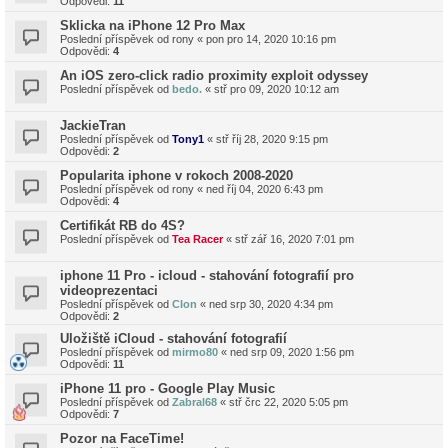
Odpovědi:
11
Sklicka na iPhone 12 Pro Max
Poslední příspěvek od
rony
«
pon pro 14, 2020 10:16 pm
Odpovědi:
4
An iOS zero-click radio proximity exploit odyssey
Poslední příspěvek od
bedo.
«
stř pro 09, 2020 10:12 am
JackieTran
Poslední příspěvek od
Tony1
«
stř říj 28, 2020 9:15 pm
Odpovědi:
2
Popularita iphone v rokoch 2008-2020
Poslední příspěvek od
rony
«
ned říj 04, 2020 6:43 pm
Odpovědi:
4
Certifikát RB do 4S?
Poslední příspěvek od
Tea Racer
«
stř zář 16, 2020 7:01 pm
iphone 11 Pro - icloud - stahování fotografií pro
videoprezentaci
Poslední příspěvek od
Clon
«
ned srp 30, 2020 4:34 pm
Odpovědi:
2
Uložiště iCloud - stahování fotografií
Poslední příspěvek od
mirmo80
«
ned srp 09, 2020 1:56 pm
Odpovědi:
11
iPhone 11 pro - Google Play Music
Poslední příspěvek od
Zabral68
«
stř črc 22, 2020 5:05 pm
Odpovědi:
7
Pozor na FaceTime!