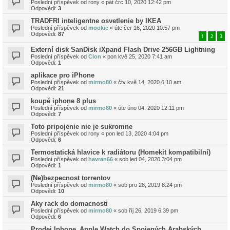
Poslední příspěvek od
rony
«
pát črc 10, 2020 12:42 pm
Odpovědi:
3
TRADFRI inteligentne osvetlenie by IKEA
Poslední příspěvek od
mookie
«
úte čer 16, 2020 10:57 pm
Odpovědi:
87
1
2
3
Externí disk SanDisk iXpand Flash Drive 256GB Lightning
Poslední příspěvek od
Clon
«
pon kvě 25, 2020 7:41 am
Odpovědi:
1
aplikace pro iPhone
Poslední příspěvek od
mirmo80
«
čtv kvě 14, 2020 6:10 am
Odpovědi:
21
koupě iphone 8 plus
Poslední příspěvek od
mirmo80
«
úte úno 04, 2020 12:11 pm
Odpovědi:
7
Toto pripojenie nie je sukromne
Poslední příspěvek od
rony
«
pon led 13, 2020 4:04 pm
Odpovědi:
6
Termostatická hlavice k radiátoru (Homekit kompatibilní)
Poslední příspěvek od
havran66
«
sob led 04, 2020 3:04 pm
Odpovědi:
1
(Ne)bezpecnost torrentov
Poslední příspěvek od
mirmo80
«
sob pro 28, 2019 8:24 pm
Odpovědi:
10
Aky rack do domacnosti
Poslední příspěvek od
mirmo80
«
sob říj 26, 2019 6:39 pm
Odpovědi:
6
Prodej Iphone_Apple Watch do Spojených Arabských