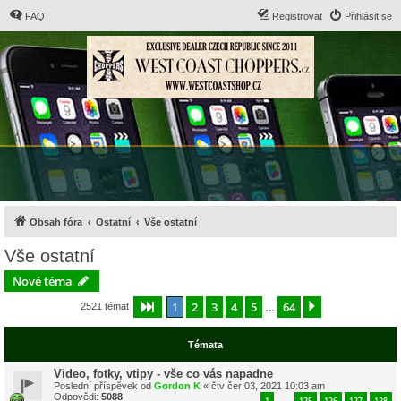
FAQ
Registrovat
Přihlásit se
Obsah fóra
Ostatní
Vše ostatní
Vše ostatní
Nové téma
1
2
3
4
5
64
Stránka
1
z
64
Další
2521 témat
…
Témata
Video, fotky, vtipy - vše co vás napadne
Poslední příspěvek od
Gordon K
«
čtv čer 03, 2021 10:03 am
Odpovědi:
5088
1
125
126
127
128