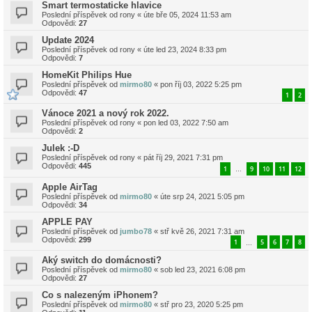
Smart termostaticke hlavice
Poslední příspěvek od
rony
«
úte bře 05, 2024 11:53 am
Odpovědi:
27
Update 2024
Poslední příspěvek od
rony
«
úte led 23, 2024 8:33 pm
Odpovědi:
7
HomeKit Philips Hue
Poslední příspěvek od
mirmo80
«
pon říj 03, 2022 5:25 pm
Odpovědi:
47
1
2
Vánoce 2021 a nový rok 2022.
Poslední příspěvek od
rony
«
pon led 03, 2022 7:50 am
Odpovědi:
2
Julek :-D
Poslední příspěvek od
rony
«
pát říj 29, 2021 7:31 pm
Odpovědi:
445
1
9
10
11
12
…
Apple AirTag
Poslední příspěvek od
mirmo80
«
úte srp 24, 2021 5:05 pm
Odpovědi:
34
APPLE PAY
Poslední příspěvek od
jumbo78
«
stř kvě 26, 2021 7:31 am
Odpovědi:
299
1
5
6
7
8
…
Aký switch do domácnosti?
Poslední příspěvek od
mirmo80
«
sob led 23, 2021 6:08 pm
Odpovědi:
27
Co s nalezeným iPhonem?
Poslední příspěvek od
mirmo80
«
stř pro 23, 2020 5:25 pm