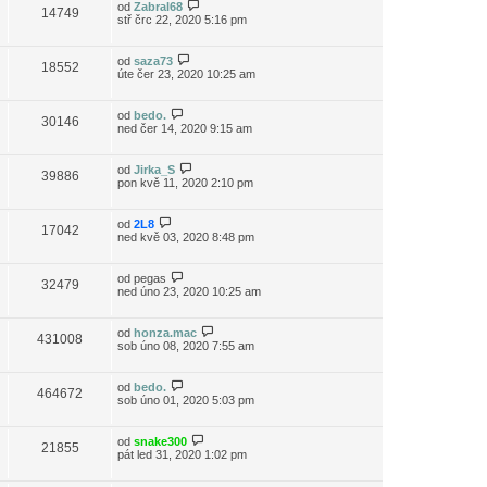
od
Zabral68
14749
stř črc 22, 2020 5:16 pm
od
saza73
18552
úte čer 23, 2020 10:25 am
od
bedo.
30146
ned čer 14, 2020 9:15 am
od
Jirka_S
39886
pon kvě 11, 2020 2:10 pm
od
2L8
17042
ned kvě 03, 2020 8:48 pm
od
pegas
32479
ned úno 23, 2020 10:25 am
od
honza.mac
431008
sob úno 08, 2020 7:55 am
od
bedo.
464672
sob úno 01, 2020 5:03 pm
od
snake300
21855
pát led 31, 2020 1:02 pm