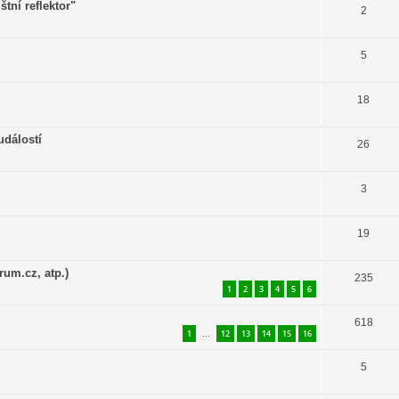
štní reflektor"
2
5
18
událostí
26
3
19
rum.cz, atp.)
235
1
2
3
4
5
6
618
1
12
13
14
15
16
…
5