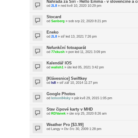
Nahrada za Siri - Hello Emma - v slovencine a c
od
2L8
»
ned kvě 10, 2020 10:29 pm
Stocard
od
Sanberg
»
sob srp 22, 2020 8:21 pm
Eneko
od
2L8
»
stř led 13, 2021 7:26 pm
Nefunkční fotoaparát
od
77xkush
»
pon led 11, 2021 3:09 pm
Kalendář IOS
od
walish1
»
úte led 05, 2021 3:42 pm
[Klávesnice] Swiftkey
od
ls8
»
stř zář 10, 2014 11:27 pm
Google Photos
od
lemon84sky
»
pát kvě 29, 2015 1:05 pm
Stav čipové karty v MHD
od
RDVanek
»
úte srp 25, 2020 8:26 am
Weather Pro [$3.99]
od
Langy
»
čtv črc 30, 2009 1:28 pm