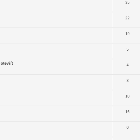
35
22
19
5
otevřít
4
3
10
16
0