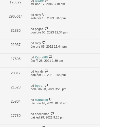
od
jayare
120829
stř úno 17, 2016 3:18 pm
od
rony
2965614
sob čer 10, 2023 8:07 pm
od
pegas
31330
pon bře 06, 2023 12:34 pm
od
rony
21937
úte bře 08, 2022 12:44 pm
od
Zabral68
17606
úte říj 26, 2021 1:39 am
od
Anndy
28317
sob čer 12, 2021 9:54 pm
od
bedo.
21528
ned úno 28, 2021 3:25 pm
od
Manek49
25804
úte úno 16, 2021 10:30 am
od
speedman
17730
pát led 29, 2021 9:15 pm