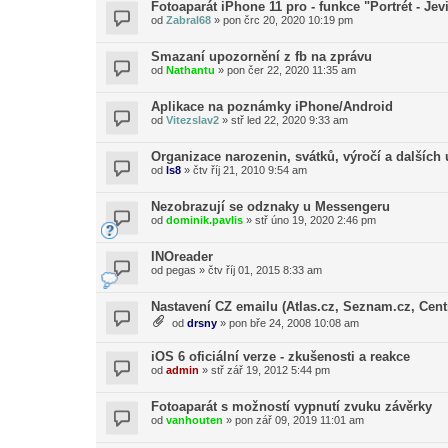
Fotoaparát iPhone 11 pro - funkce "Portrét - Jevi
od
Zabral68
»
pon črc 20, 2020 10:19 pm
Smazaní upozornění z fb na zprávu
od
Nathantu
»
pon čer 22, 2020 11:35 am
Aplikace na poznámky iPhone/Android
od
Vitezslav2
»
stř led 22, 2020 9:33 am
Organizace narozenin, svátků, výročí a dalších 
od
ls8
»
čtv říj 21, 2010 9:54 am
Nezobrazují se odznaky u Messengeru
od
dominik.pavlis
»
stř úno 19, 2020 2:46 pm
INOreader
od
pegas
»
čtv říj 01, 2015 8:33 am
Nastavení CZ emailu (Atlas.cz, Seznam.cz, Cent
od
drsny
»
pon bře 24, 2008 10:08 am
iOS 6 oficiální verze - zkušenosti a reakce
od
admin
»
stř zář 19, 2012 5:44 pm
Fotoaparát s možností vypnutí zvuku závěrky
od
vanhouten
»
pon zář 09, 2019 11:01 am