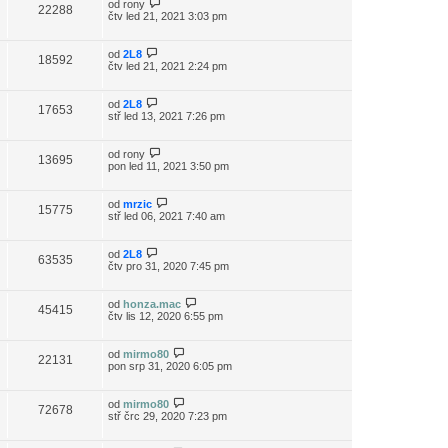
od
rony
22288
čtv led 21, 2021 3:03 pm
od
2L8
18592
čtv led 21, 2021 2:24 pm
od
2L8
17653
stř led 13, 2021 7:26 pm
od
rony
13695
pon led 11, 2021 3:50 pm
od
mrzic
15775
stř led 06, 2021 7:40 am
od
2L8
63535
čtv pro 31, 2020 7:45 pm
od
honza.mac
45415
čtv lis 12, 2020 6:55 pm
od
mirmo80
22131
pon srp 31, 2020 6:05 pm
od
mirmo80
72678
stř črc 29, 2020 7:23 pm