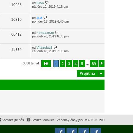
od
Clon
10958
pát črc 12, 2019 4:18 pm
od
2L8
10310
pon čer 17, 2019 6:45 pm
od
honza.mac
66412
pát dub 26, 2019 6:33 pm
od
Vitezslav2
13114
čtv dub 18, 2019 7:59 am
1
2
3
4
5
89
Stránka
1
z
89
Další
3536 témat
…
Přejít na
Kontaktujte nás
Smazat cookies
Všechny časy jsou v
UTC+01:00