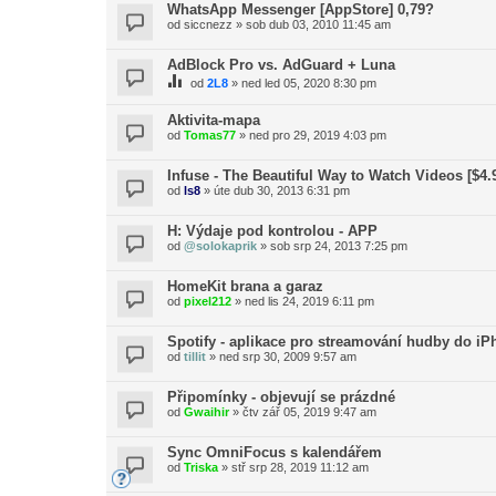
WhatsApp Messenger [AppStore] 0,79?
od
siccnezz
»
sob dub 03, 2010 11:45 am
AdBlock Pro vs. AdGuard + Luna
od
2L8
»
ned led 05, 2020 8:30 pm
Aktivita-mapa
od
Tomas77
»
ned pro 29, 2019 4:03 pm
Infuse - The Beautiful Way to Watch Videos [$4.
od
ls8
»
úte dub 30, 2013 6:31 pm
H: Výdaje pod kontrolou - APP
od
@solokaprik
»
sob srp 24, 2013 7:25 pm
HomeKit brana a garaz
od
pixel212
»
ned lis 24, 2019 6:11 pm
Spotify - aplikace pro streamování hudby do i
od
tillit
»
ned srp 30, 2009 9:57 am
Připomínky - objevují se prázdné
od
Gwaihir
»
čtv zář 05, 2019 9:47 am
Sync OmniFocus s kalendářem
od
Triska
»
stř srp 28, 2019 11:12 am