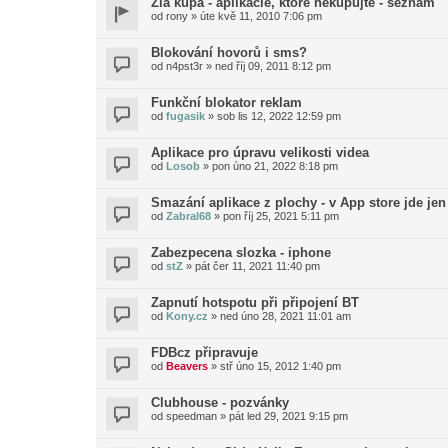
Zla kupa - aplikacie, ktore nekupujte - seznam
od
rony
»
úte kvě 11, 2010 7:06 pm
Blokování hovorů i sms?
od
n4pst3r
»
ned říj 09, 2011 8:12 pm
Funkční blokator reklam
od
fugasik
»
sob lis 12, 2022 12:59 pm
Aplikace pro úpravu velikosti videa
od
Losob
»
pon úno 21, 2022 8:18 pm
Smazání aplikace z plochy - v App store jde jen 
od
Zabral68
»
pon říj 25, 2021 5:11 pm
Zabezpecena slozka - iphone
od
stZ
»
pát čer 11, 2021 11:40 pm
Zapnutí hotspotu při připojení BT
od
Kony.cz
»
ned úno 28, 2021 11:01 am
FDBcz připravuje
od
Beavers
»
stř úno 15, 2012 1:40 pm
Clubhouse - pozvánky
od
speedman
»
pát led 29, 2021 9:15 pm