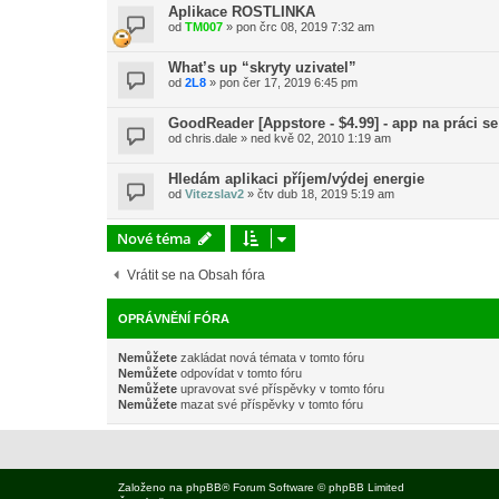
Aplikace ROSTLINKA
od
TM007
»
pon črc 08, 2019 7:32 am
What’s up “skryty uzivatel”
od
2L8
»
pon čer 17, 2019 6:45 pm
GoodReader [Appstore - $4.99] - app na práci s
od
chris.dale
»
ned kvě 02, 2010 1:19 am
Hledám aplikaci příjem/výdej energie
od
Vitezslav2
»
čtv dub 18, 2019 5:19 am
Nové téma
Vrátit se na Obsah fóra
OPRÁVNĚNÍ FÓRA
Nemůžete
zakládat nová témata v tomto fóru
Nemůžete
odpovídat v tomto fóru
Nemůžete
upravovat své příspěvky v tomto fóru
Nemůžete
mazat své příspěvky v tomto fóru
Založeno na
phpBB
® Forum Software © phpBB Limited