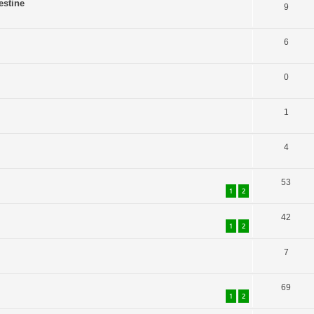
estine
9
6
0
1
4
53
1
2
42
1
2
7
69
1
2