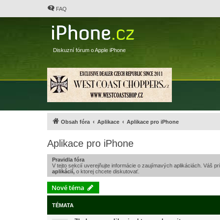
FAQ
Diskuzní fórum o Apple iPhone
Obsah fóra
Aplikace
Aplikace pro iPhone
Aplikace pro iPhone
Pravidla fóra
V tejto sekcií uverejňujte informácie o zaujímavých aplikáciách. Váš 
aplikácií,
o ktorej chcete diskutovať.
Nové téma
TÉMATA