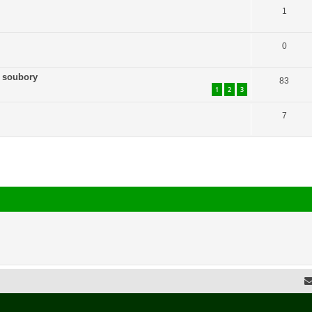
1
0
e soubory
83
1
2
3
7