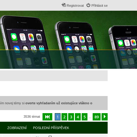
Registrovat
Přihlásit se
ním novej témy si
overte vyhľadaním už existujúce vlákno o
1
2
3
4
5
89
Stránka
1
z
89
Další
3536 témat
…
ZOBRAZENÍ
POSLEDNÍ PŘÍSPĚVEK