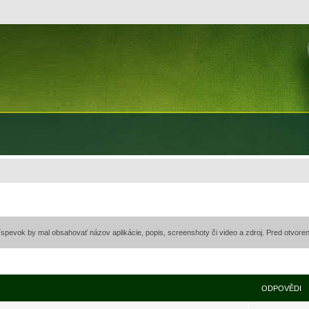
príspevok by mal obsahovať názov aplikácie, popis, screenshoty či video a zdroj. Pred otvore
ODPOVĚDI