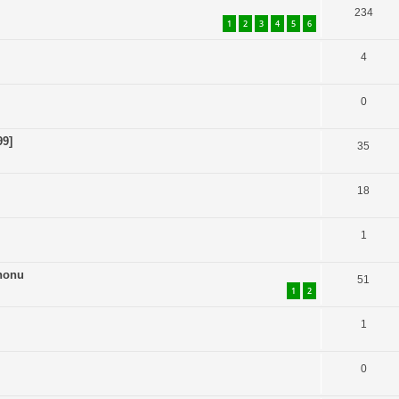
234
1
2
3
4
5
6
4
0
99]
35
18
1
Phonu
51
1
2
1
0