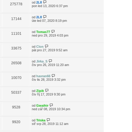
od
2L8
275778
pon led 13, 2020 6:37 pm
od
2L8
17144
úte led 07, 2020 8:19 pm
od
Tomas77
11101
ned pro 29, 2019 4:03 pm
od
Clon
33675
pát pro 27, 2019 9:52 am
od
Jirka_S
26508
čtv pro 26, 2019 11:20 am
od
havran66
10070
čtv lis 28, 2019 3:32 pm
od
Zipik
50337
čtv říj 17, 2019 9:30 pm
od
Gwaihir
9528
ned zář 08, 2019 10:34 pm
od
Triska
9920
stř srp 28, 2019 11:12 am