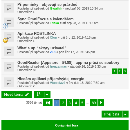
Připomínky - objevují se prázdné
Poslední příspěvek od
Gwaihir
«
ned zář 08, 2019 10:34 pm
Odpovědi:
1
Sync OmniFocus s kalendářem
Poslední příspěvek od
Triska
«
stř srp 28, 2019 11:12 am
Aplikace ROSTLINKA
Poslední příspěvek od
Clon
«
pát črc 12, 2019 4:18 pm
Odpovědi:
1
What’s up “skryty uzivatel”
Poslední příspěvek od
2L8
«
pon čer 17, 2019 6:45 pm
GoodReader [Appstore - $4.99] - app na práci se soubory
Poslední příspěvek od
honza.mac
«
pát dub 26, 2019 6:33 pm
Odpovědi:
83
1
2
3
Hledám aplikaci příjem/výdej energie
Poslední příspěvek od
Vitezslav2
«
čtv dub 18, 2019 7:59 am
Odpovědi:
7
Nové téma
1
2
3
4
5
89
Stránka
1
z
89
Další
3536 témat
…
Přejít na
Oprávnění fóra