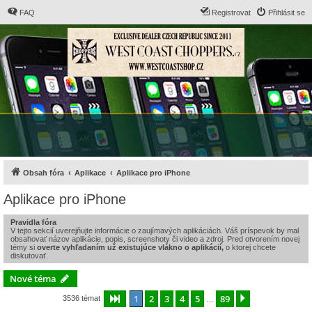
FAQ
Registrovat
Přihlásit se
Obsah fóra
Aplikace
Aplikace pro iPhone
Aplikace pro iPhone
Pravidla fóra
V tejto sekcií uverejňujte informácie o zaujímavých aplikáciách. Váš príspevok by mal
obsahovať názov aplikácie, popis, screenshoty či video a zdroj. Pred otvorením novej
témy si
overte vyhľadaním už existujúce vlákno o aplikácií,
o ktorej chcete
diskutovať.
Nové téma
1
2
3
4
5
89
Stránka
1
z
89
Další
3536 témat
…