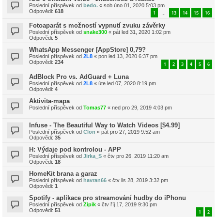
Poslední příspěvek od
bedo.
«
sob úno 01, 2020 5:03 pm
Odpovědi:
618
1
13
14
15
16
…
Fotoaparát s možností vypnutí zvuku závěrky
Poslední příspěvek od
snake300
«
pát led 31, 2020 1:02 pm
Odpovědi:
5
WhatsApp Messenger [AppStore] 0,79?
Poslední příspěvek od
2L8
«
pon led 13, 2020 6:37 pm
Odpovědi:
234
1
2
3
4
5
6
AdBlock Pro vs. AdGuard + Luna
Poslední příspěvek od
2L8
«
úte led 07, 2020 8:19 pm
Odpovědi:
4
Aktivita-mapa
Poslední příspěvek od
Tomas77
«
ned pro 29, 2019 4:03 pm
Infuse - The Beautiful Way to Watch Videos [$4.99]
Poslední příspěvek od
Clon
«
pát pro 27, 2019 9:52 am
Odpovědi:
35
H: Výdaje pod kontrolou - APP
Poslední příspěvek od
Jirka_S
«
čtv pro 26, 2019 11:20 am
Odpovědi:
18
HomeKit brana a garaz
Poslední příspěvek od
havran66
«
čtv lis 28, 2019 3:32 pm
Odpovědi:
1
Spotify - aplikace pro streamování hudby do iPhonu
Poslední příspěvek od
Zipik
«
čtv říj 17, 2019 9:30 pm
Odpovědi:
51
1
2