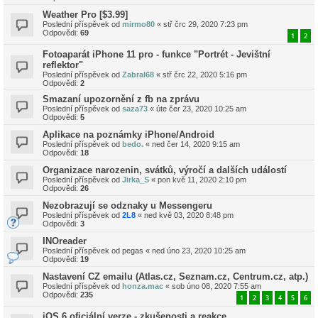
Weather Pro [$3.99]
Poslední příspěvek od
mirmo80
«
stř črc 29, 2020 7:23 pm
Odpovědi:
69
1
2
Fotoaparát iPhone 11 pro - funkce "Portrét - Jevištní
reflektor"
Poslední příspěvek od
Zabral68
«
stř črc 22, 2020 5:16 pm
Odpovědi:
2
Smazaní upozornění z fb na zprávu
Poslední příspěvek od
saza73
«
úte čer 23, 2020 10:25 am
Odpovědi:
5
Aplikace na poznámky iPhone/Android
Poslední příspěvek od
bedo.
«
ned čer 14, 2020 9:15 am
Odpovědi:
18
Organizace narozenin, svátků, výročí a dalších událostí
Poslední příspěvek od
Jirka_S
«
pon kvě 11, 2020 2:10 pm
Odpovědi:
26
Nezobrazují se odznaky u Messengeru
Poslední příspěvek od
2L8
«
ned kvě 03, 2020 8:48 pm
Odpovědi:
3
INOreader
Poslední příspěvek od
pegas
«
ned úno 23, 2020 10:25 am
Odpovědi:
19
Nastavení CZ emailu (Atlas.cz, Seznam.cz, Centrum.cz, atp.)
Poslední příspěvek od
honza.mac
«
sob úno 08, 2020 7:55 am
Odpovědi:
235
1
2
3
4
5
6
iOS 6 oficiální verze - zkušenosti a reakce