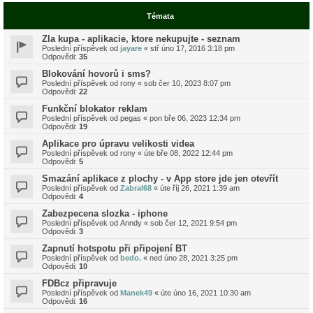
Témata
Zla kupa - aplikacie, ktore nekupujte - seznam
Poslední příspěvek od
jayare
«
stř úno 17, 2016 3:18 pm
Odpovědi:
35
Blokování hovorů i sms?
Poslední příspěvek od
rony
«
sob čer 10, 2023 8:07 pm
Odpovědi:
22
Funkční blokator reklam
Poslední příspěvek od
pegas
«
pon bře 06, 2023 12:34 pm
Odpovědi:
19
Aplikace pro úpravu velikosti videa
Poslední příspěvek od
rony
«
úte bře 08, 2022 12:44 pm
Odpovědi:
5
Smazání aplikace z plochy - v App store jde jen otevřít
Poslední příspěvek od
Zabral68
«
úte říj 26, 2021 1:39 am
Odpovědi:
4
Zabezpecena slozka - iphone
Poslední příspěvek od
Anndy
«
sob čer 12, 2021 9:54 pm
Odpovědi:
3
Zapnutí hotspotu při připojení BT
Poslední příspěvek od
bedo.
«
ned úno 28, 2021 3:25 pm
Odpovědi:
10
FDBcz připravuje
Poslední příspěvek od
Manek49
«
úte úno 16, 2021 10:30 am
Odpovědi:
16