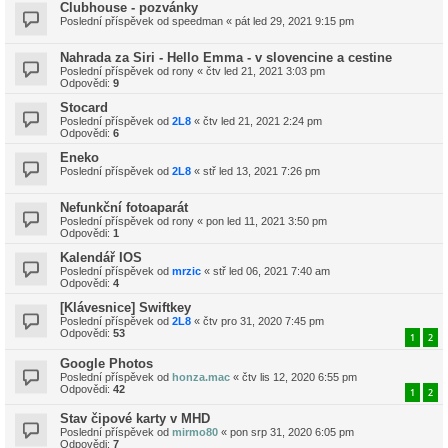
Clubhouse - pozvánky
Poslední příspěvek od
speedman
«
pát led 29, 2021 9:15 pm
Nahrada za Siri - Hello Emma - v slovencine a cestine
Poslední příspěvek od
rony
«
čtv led 21, 2021 3:03 pm
Odpovědi:
9
Stocard
Poslední příspěvek od
2L8
«
čtv led 21, 2021 2:24 pm
Odpovědi:
6
Eneko
Poslední příspěvek od
2L8
«
stř led 13, 2021 7:26 pm
Nefunkční fotoaparát
Poslední příspěvek od
rony
«
pon led 11, 2021 3:50 pm
Odpovědi:
1
Kalendář IOS
Poslední příspěvek od
mrzic
«
stř led 06, 2021 7:40 am
Odpovědi:
4
[Klávesnice] Swiftkey
Poslední příspěvek od
2L8
«
čtv pro 31, 2020 7:45 pm
Odpovědi:
53
1
2
Google Photos
Poslední příspěvek od
honza.mac
«
čtv lis 12, 2020 6:55 pm
Odpovědi:
42
1
2
Stav čipové karty v MHD
Poslední příspěvek od
mirmo80
«
pon srp 31, 2020 6:05 pm
Odpovědi:
7