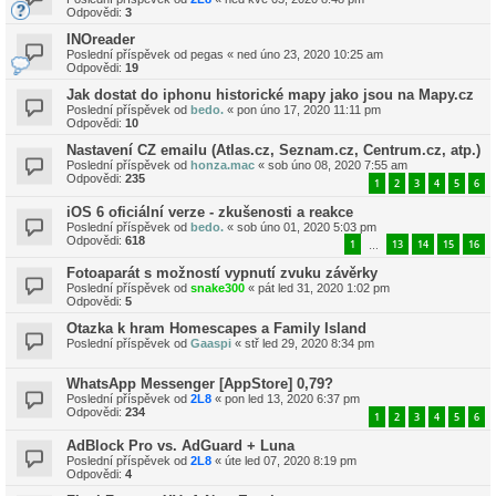
Odpovědi:
3
INOreader
Poslední příspěvek od
pegas
«
ned úno 23, 2020 10:25 am
Odpovědi:
19
Jak dostat do iphonu historické mapy jako jsou na Mapy.cz
Poslední příspěvek od
bedo.
«
pon úno 17, 2020 11:11 pm
Odpovědi:
10
Nastavení CZ emailu (Atlas.cz, Seznam.cz, Centrum.cz, atp.)
Poslední příspěvek od
honza.mac
«
sob úno 08, 2020 7:55 am
Odpovědi:
235
1
2
3
4
5
6
iOS 6 oficiální verze - zkušenosti a reakce
Poslední příspěvek od
bedo.
«
sob úno 01, 2020 5:03 pm
Odpovědi:
618
1
13
14
15
16
…
Fotoaparát s možností vypnutí zvuku závěrky
Poslední příspěvek od
snake300
«
pát led 31, 2020 1:02 pm
Odpovědi:
5
Otazka k hram Homescapes a Family Island
Poslední příspěvek od
Gaaspi
«
stř led 29, 2020 8:34 pm
WhatsApp Messenger [AppStore] 0,79?
Poslední příspěvek od
2L8
«
pon led 13, 2020 6:37 pm
Odpovědi:
234
1
2
3
4
5
6
AdBlock Pro vs. AdGuard + Luna
Poslední příspěvek od
2L8
«
úte led 07, 2020 8:19 pm
Odpovědi:
4