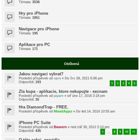
Témata:
3536
Hry pro iPhone
Témata:
1851
Navigace pro iPhone
Témata:
195
Aplikace pro PC
Témata:
171
Oblíbená
Jakou navigaci vybrat?
Poslední příspěvek od
sprs
«
čtv črc 08, 2021 6:06 pm
Odpovědi:
193
1
2
3
4
5
Zla kupa - aplikacie, ktore nekupujte - seznam
Poslední příspěvek od
jayare
«
stř úno 17, 2016 3:18 pm
Odpovědi:
35
Hra DiamondTrap - FREE.
Poslední příspěvek od
MixedApps
«
čtv led 14, 2016 10:55 am
iPhone PC Suite
Poslední příspěvek od
Beavers
«
ned zář 30, 2012 2:10 pm
Odpovědi:
435
1
8
9
10
11
…
O této sekci, pravidla