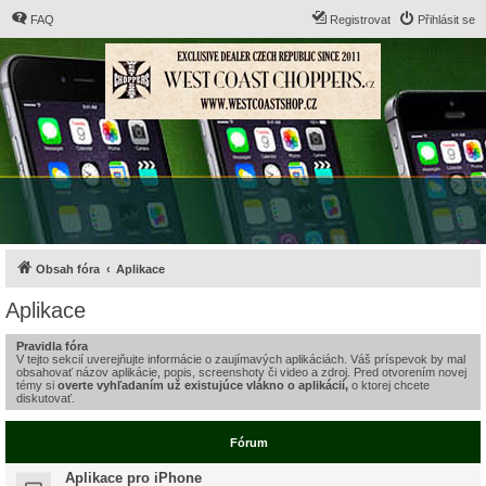
FAQ
Registrovat
Přihlásit se
Obsah fóra
Aplikace
Aplikace
Pravidla fóra
V tejto sekcií uverejňujte informácie o zaujímavých aplikáciách. Váš príspevok by mal
obsahovať názov aplikácie, popis, screenshoty či video a zdroj. Pred otvorením novej
témy si
overte vyhľadaním už existujúce vlákno o aplikácií,
o ktorej chcete
diskutovať.
Fórum
Aplikace pro iPhone