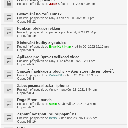
Poslední příspěvek od
Julek
«
úte srp 11, 2009 4:39 pm
Blokování hovorů i sms?
Poslední příspěvek od
rony
«
sob čer 10, 2023 8:07 pm
Odpovědi:
22
Funkční blokator reklam
Poslední příspěvek od
pegas
«
pon bře 06, 2023 12:34 pm
Odpovědi:
19
Stahování hudby z youtube
Poslední příspěvek od
BrantKuhlman
«
stř lis 09, 2022 12:17 pm
Odpovědi:
9
Aplikace pro úpravu velikosti videa
Poslední příspěvek od
rony
«
úte bře 08, 2022 12:44 pm
Odpovědi:
5
Smazání aplikace z plochy - v App store jde jen otevřít
Poslední příspěvek od
Zabral68
«
úte říj 26, 2021 1:39 am
Odpovědi:
4
Zabezpecena slozka - iphone
Poslední příspěvek od
Anndy
«
sob čer 12, 2021 9:54 pm
Odpovědi:
3
Doge Moon Launch
Poslední příspěvek od
sekip
«
pát kvě 28, 2021 2:39 pm
Odpovědi:
2
Zapnutí hotspotu při připojení BT
Poslední příspěvek od
bedo.
«
ned úno 28, 2021 3:25 pm
Odpovědi:
10