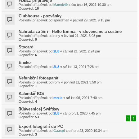
FDBcz připravuje
Poslední příspěvek od
Manek49
«
úte úno 16, 2021 10:30 am
Odpovědi:
16
Clubhouse - pozvánky
Poslední příspěvek od
speedman
«
pát led 29, 2021 9:15 pm
Nahrada za Siri - Hello Emma - v slovencine a cestine
Poslední příspěvek od
rony
«
čtv led 21, 2021 3:03 pm
Odpovědi:
9
Stocard
Poslední příspěvek od
2L8
«
čtv led 21, 2021 2:24 pm
Odpovědi:
6
Eneko
Poslední příspěvek od
2L8
«
stř led 13, 2021 7:26 pm
Nefunkční fotoaparát
Poslední příspěvek od
rony
«
pon led 11, 2021 3:50 pm
Odpovědi:
1
Kalendář IOS
Poslední příspěvek od
mrzic
«
stř led 06, 2021 7:40 am
Odpovědi:
4
[Klávesnice] Swiftkey
Poslední příspěvek od
2L8
«
čtv pro 31, 2020 7:45 pm
Odpovědi:
53
1
2
Export fotografií do PC
Poslední příspěvek od
Gaaspi
«
stř pro 23, 2020 10:34 am
Odpovědi:
3