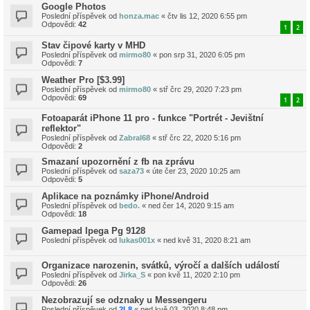
Google Photos
Poslední příspěvek od
honza.mac
«
čtv lis 12, 2020 6:55 pm
Odpovědi:
42
1
2
Stav čipové karty v MHD
Poslední příspěvek od
mirmo80
«
pon srp 31, 2020 6:05 pm
Odpovědi:
7
Weather Pro [$3.99]
Poslední příspěvek od
mirmo80
«
stř črc 29, 2020 7:23 pm
Odpovědi:
69
1
2
Fotoaparát iPhone 11 pro - funkce "Portrét - Jevištní
reflektor"
Poslední příspěvek od
Zabral68
«
stř črc 22, 2020 5:16 pm
Odpovědi:
2
Smazaní upozornění z fb na zprávu
Poslední příspěvek od
saza73
«
úte čer 23, 2020 10:25 am
Odpovědi:
5
Aplikace na poznámky iPhone/Android
Poslední příspěvek od
bedo.
«
ned čer 14, 2020 9:15 am
Odpovědi:
18
Gamepad Ipega Pg 9128
Poslední příspěvek od
lukas001x
«
ned kvě 31, 2020 8:21 am
Organizace narozenin, svátků, výročí a dalších událostí
Poslední příspěvek od
Jirka_S
«
pon kvě 11, 2020 2:10 pm
Odpovědi:
26
Nezobrazují se odznaky u Messengeru
Poslední příspěvek od
2L8
«
ned kvě 03, 2020 8:48 pm