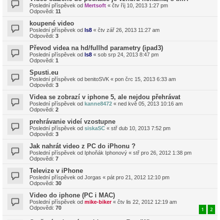
Poslední příspěvek od
Mertsoft
«
čtv říj 10, 2013 1:27 pm
Odpovědi:
11
koupené video
Poslední příspěvek od
ls8
«
čtv zář 26, 2013 11:27 am
Odpovědi:
3
Převod videa na hd/fullhd parametry (ipad3)
Poslední příspěvek od
ls8
«
sob srp 24, 2013 8:47 pm
Odpovědi:
1
Spusti.eu
Poslední příspěvek od
benitoSVK
«
pon črc 15, 2013 6:33 am
Odpovědi:
3
Videa se zobrazí v iphone 5, ale nejdou přehrávat
Poslední příspěvek od
kanne8472
«
ned kvě 05, 2013 10:16 am
Odpovědi:
2
prehrávanie videí vzostupne
Poslední příspěvek od
siskaSC
«
stř dub 10, 2013 7:52 pm
Odpovědi:
3
Jak nahrát video z PC do iPhonu ?
Poslední příspěvek od
Iphoňák Iphonový
«
stř pro 26, 2012 1:38 pm
Odpovědi:
7
Televize v iPhone
Poslední příspěvek od
Jorgas
«
pát pro 21, 2012 12:10 pm
Odpovědi:
30
Video do iphone (PC i MAC)
Poslední příspěvek od
mike-biker
«
čtv lis 22, 2012 12:19 am
Odpovědi:
70
1
2