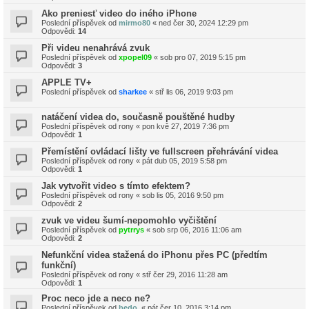
Ako preniesť video do iného iPhone
Poslední příspěvek od
mirmo80
«
ned čer 30, 2024 12:29 pm
Odpovědi:
14
Při videu nenahrává zvuk
Poslední příspěvek od
xpopel09
«
sob pro 07, 2019 5:15 pm
Odpovědi:
3
APPLE TV+
Poslední příspěvek od
sharkee
«
stř lis 06, 2019 9:03 pm
natáčení videa do, současně pouštěné hudby
Poslední příspěvek od
rony
«
pon kvě 27, 2019 7:36 pm
Odpovědi:
1
Přemístění ovládací lišty ve fullscreen přehrávání videa
Poslední příspěvek od
rony
«
pát dub 05, 2019 5:58 pm
Odpovědi:
1
Jak vytvořit video s tímto efektem?
Poslední příspěvek od
rony
«
sob lis 05, 2016 9:50 pm
Odpovědi:
2
zvuk ve videu šumí-nepomohlo vyčištění
Poslední příspěvek od
pytrrys
«
sob srp 06, 2016 11:06 am
Odpovědi:
2
Nefunkční videa stažená do iPhonu přes PC (předtím
funkční)
Poslední příspěvek od
rony
«
stř čer 29, 2016 11:28 am
Odpovědi:
1
Proc neco jde a neco ne?
Poslední příspěvek od
bedo.
«
pát čer 10, 2016 3:14 pm