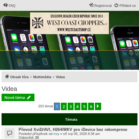
FAQ
Registrovat
Přihlásit se
Obsah fóra
Multimédia
Videa
Videa
Nové téma
1
2
3
4
5
6
Další
203 témat
Témata
Převod XviD/AVI, H264/MKV pro iDevice bez rekomprese
Poslední příspěvek od
nvy
«
stř srp 05, 2026 8:38 am
Odpovědi:
33