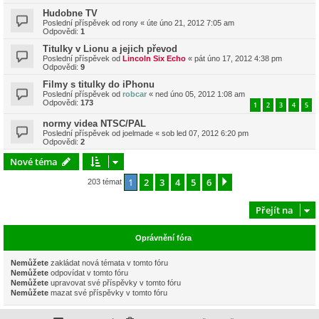
Hudobne TV
Poslední příspěvek od
rony
«
úte úno 21, 2012 7:05 am
Odpovědi:
1
Titulky v Lionu a jejich převod
Poslední příspěvek od
Lincoln Six Echo
«
pát úno 17, 2012 4:38 pm
Odpovědi:
9
Filmy s titulky do iPhonu
Poslední příspěvek od
robcar
«
ned úno 05, 2012 1:08 am
Odpovědi:
173
1
2
3
4
5
normy videa NTSC/PAL
Poslední příspěvek od
joelmade
«
sob led 07, 2012 6:20 pm
Odpovědi:
2
Nové téma
1
2
3
4
5
6
Další
203 témat
Přejít na
Oprávnění fóra
Nemůžete
zakládat nová témata v tomto fóru
Nemůžete
odpovídat v tomto fóru
Nemůžete
upravovat své příspěvky v tomto fóru
Nemůžete
mazat své příspěvky v tomto fóru