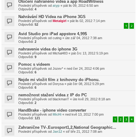
Otočení nahranéno videa a app RoadWitness
Poslední příspěvek od
atyp
«
pát lis 09, 2012 6:50 am
Odpovědi:
4
Nahrávání HD Videa na iPhone 3GS
Poslední příspěvek od
Metalgirl
«
pát lis 02, 2012 7:14 pm
Odpovědi:
52
1
2
Avid Studio pro iPad appstore 4,99$
Poslední příspěvek od
cuting
«
úte zář 04, 2012 7:38 am
Odpovědi:
2
nahravenie videa do iphone 3G
Poslední příspěvek od
Michal483
«
pát črc 13, 2012 5:19 pm
Odpovědi:
9
Pomoc s videem
Poslední příspěvek od
Jozev*
«
ned čer 24, 2012 4:06 pm
Odpovědi:
6
Nejde mi vložit film z knihovny do iPhonu.
Poslední příspěvek od
Dorysa
«
pát čer 08, 2012 5:29 pm
Odpovědi:
6
nemožnost stažení videa z IP do PC
Poslední příspěvek od
blackmanT
«
úte kvě 29, 2012 8:18 am
Odpovědi:
2
HandBrake - iphone video converter
Poslední příspěvek od
MicHi
«
ned kvě 13, 2012 7:00 pm
Odpovědi:
121
1
2
3
4
Zahranične TV-.Eurosport1,2,National Geographic...
Poslední příspěvek od
Jan12
«
stř bře 21, 2012 7:08 am