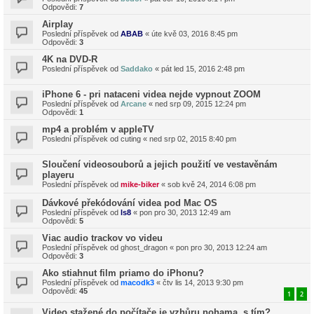
Odpovědi:
7
Airplay
Poslední příspěvek od
ABAB
«
úte kvě 03, 2016 8:45 pm
Odpovědi:
3
4K na DVD-R
Poslední příspěvek od
Saddako
«
pát led 15, 2016 2:48 pm
iPhone 6 - pri nataceni videa nejde vypnout ZOOM
Poslední příspěvek od
Arcane
«
ned srp 09, 2015 12:24 pm
Odpovědi:
1
mp4 a problém v appleTV
Poslední příspěvek od
cuting
«
ned srp 02, 2015 8:40 pm
Sloučení videosouborů a jejich použití ve vestavěnám
playeru
Poslední příspěvek od
mike-biker
«
sob kvě 24, 2014 6:08 pm
Dávkové překódování videa pod Mac OS
Poslední příspěvek od
ls8
«
pon pro 30, 2013 12:49 am
Odpovědi:
5
Viac audio trackov vo videu
Poslední příspěvek od
ghost_dragon
«
pon pro 30, 2013 12:24 am
Odpovědi:
3
Ako stiahnut film priamo do iPhonu?
Poslední příspěvek od
macodk3
«
čtv lis 14, 2013 9:30 pm
Odpovědi:
45
1
2
Video stažené do počítače je vzhůru nohama, s tím?