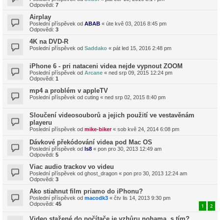
Odpovědi:
7
Airplay
Poslední příspěvek od
ABAB
«
úte kvě 03, 2016 8:45 pm
Odpovědi:
3
4K na DVD-R
Poslední příspěvek od
Saddako
«
pát led 15, 2016 2:48 pm
iPhone 6 - pri nataceni videa nejde vypnout ZOOM
Poslední příspěvek od
Arcane
«
ned srp 09, 2015 12:24 pm
Odpovědi:
1
mp4 a problém v appleTV
Poslední příspěvek od
cuting
«
ned srp 02, 2015 8:40 pm
Sloučení videosouborů a jejich použití ve vestavěnám
playeru
Poslední příspěvek od
mike-biker
«
sob kvě 24, 2014 6:08 pm
Dávkové překódování videa pod Mac OS
Poslední příspěvek od
ls8
«
pon pro 30, 2013 12:49 am
Odpovědi:
5
Viac audio trackov vo videu
Poslední příspěvek od
ghost_dragon
«
pon pro 30, 2013 12:24 am
Odpovědi:
3
Ako stiahnut film priamo do iPhonu?
Poslední příspěvek od
macodk3
«
čtv lis 14, 2013 9:30 pm
Odpovědi:
45
1
2
Video stažené do počítače je vzhůru nohama, s tím?