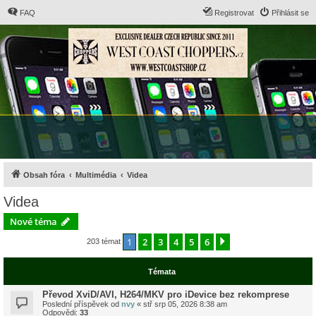
FAQ
Registrovat
Přihlásit se
Obsah fóra
Multimédia
Videa
Videa
Nové téma
1
2
3
4
5
6
Další
203 témat
Témata
Převod XviD/AVI, H264/MKV pro iDevice bez rekomprese
Poslední příspěvek od
nvy
«
stř srp 05, 2026 8:38 am
Odpovědi:
33