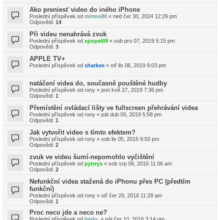
Ako preniesť video do iného iPhone
Poslední příspěvek od
mirmo80
«
ned čer 30, 2024 12:29 pm
Odpovědi:
14
Při videu nenahrává zvuk
Poslední příspěvek od
xpopel09
«
sob pro 07, 2019 5:15 pm
Odpovědi:
3
APPLE TV+
Poslední příspěvek od
sharkee
«
stř lis 06, 2019 9:03 pm
natáčení videa do, současně pouštěné hudby
Poslední příspěvek od
rony
«
pon kvě 27, 2019 7:36 pm
Odpovědi:
1
Přemístění ovládací lišty ve fullscreen přehrávání videa
Poslední příspěvek od
rony
«
pát dub 05, 2019 5:58 pm
Odpovědi:
1
Jak vytvořit video s tímto efektem?
Poslední příspěvek od
rony
«
sob lis 05, 2016 9:50 pm
Odpovědi:
2
zvuk ve videu šumí-nepomohlo vyčištění
Poslední příspěvek od
pytrrys
«
sob srp 06, 2016 11:06 am
Odpovědi:
2
Nefunkční videa stažená do iPhonu přes PC (předtím
funkční)
Poslední příspěvek od
rony
«
stř čer 29, 2016 11:28 am
Odpovědi:
1
Proc neco jde a neco ne?
Poslední příspěvek od
bedo.
«
pát čer 10, 2016 3:14 pm