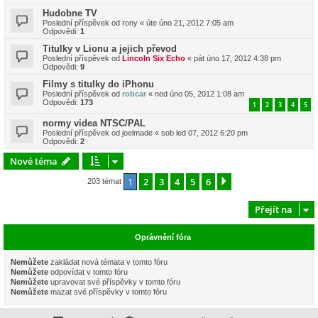
Hudobne TV
Poslední příspěvek od
rony
«
úte úno 21, 2012 7:05 am
Odpovědi:
1
Titulky v Lionu a jejich převod
Poslední příspěvek od
Lincoln Six Echo
«
pát úno 17, 2012 4:38 pm
Odpovědi:
9
Filmy s titulky do iPhonu
Poslední příspěvek od
robcar
«
ned úno 05, 2012 1:08 am
Odpovědi:
173
1
2
3
4
5
normy videa NTSC/PAL
Poslední příspěvek od
joelmade
«
sob led 07, 2012 6:20 pm
Odpovědi:
2
Nové téma
1
2
3
4
5
6
Další
203 témat
Přejít na
Oprávnění fóra
Nemůžete
zakládat nová témata v tomto fóru
Nemůžete
odpovídat v tomto fóru
Nemůžete
upravovat své příspěvky v tomto fóru
Nemůžete
mazat své příspěvky v tomto fóru