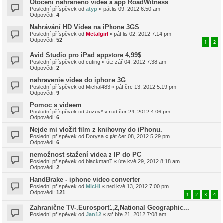
Otočení nahranéno videa a app RoadWitness
Poslední příspěvek od
atyp
«
pát lis 09, 2012 6:50 am
Odpovědi:
4
Nahrávání HD Videa na iPhone 3GS
Poslední příspěvek od
Metalgirl
«
pát lis 02, 2012 7:14 pm
Odpovědi:
52
1
2
Avid Studio pro iPad appstore 4,99$
Poslední příspěvek od
cuting
«
úte zář 04, 2012 7:38 am
Odpovědi:
2
nahravenie videa do iphone 3G
Poslední příspěvek od
Michal483
«
pát črc 13, 2012 5:19 pm
Odpovědi:
9
Pomoc s videem
Poslední příspěvek od
Jozev*
«
ned čer 24, 2012 4:06 pm
Odpovědi:
6
Nejde mi vložit film z knihovny do iPhonu.
Poslední příspěvek od
Dorysa
«
pát čer 08, 2012 5:29 pm
Odpovědi:
6
nemožnost stažení videa z IP do PC
Poslední příspěvek od
blackmanT
«
úte kvě 29, 2012 8:18 am
Odpovědi:
2
HandBrake - iphone video converter
Poslední příspěvek od
MicHi
«
ned kvě 13, 2012 7:00 pm
Odpovědi:
121
1
2
3
4
Zahranične TV-.Eurosport1,2,National Geographic...
Poslední příspěvek od
Jan12
«
stř bře 21, 2012 7:08 am