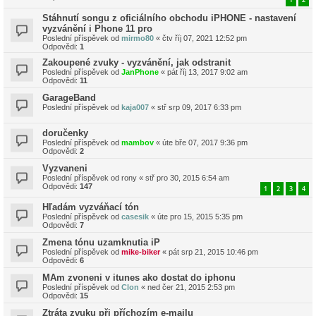
Stáhnutí songu z oficiálního obchodu iPHONE - nastavení
vyzvánění i Phone 11 pro
Poslední příspěvek od
mirmo80
«
čtv říj 07, 2021 12:52 pm
Odpovědi:
1
Zakoupené zvuky - vyzvánění, jak odstranit
Poslední příspěvek od
JanPhone
«
pát říj 13, 2017 9:02 am
Odpovědi:
11
GarageBand
Poslední příspěvek od
kaja007
«
stř srp 09, 2017 6:33 pm
doručenky
Poslední příspěvek od
mambov
«
úte bře 07, 2017 9:36 pm
Odpovědi:
2
Vyzvaneni
Poslední příspěvek od
rony
«
stř pro 30, 2015 6:54 am
Odpovědi:
147
1
2
3
4
Hľadám vyzváňací tón
Poslední příspěvek od
casesik
«
úte pro 15, 2015 5:35 pm
Odpovědi:
7
Zmena tónu uzamknutia iP
Poslední příspěvek od
mike-biker
«
pát srp 21, 2015 10:46 pm
Odpovědi:
6
MAm zvoneni v itunes ako dostat do iphonu
Poslední příspěvek od
Clon
«
ned čer 21, 2015 2:53 pm
Odpovědi:
15
Ztráta zvuku při příchozím e-mailu