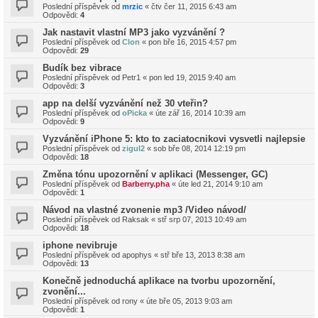
Poslední příspěvek od
mrzic
«
čtv čer 11, 2015 6:43 am
Odpovědi:
4
Jak nastavit vlastní MP3 jako vyzvánění ?
Poslední příspěvek od
Clon
«
pon bře 16, 2015 4:57 pm
Odpovědi:
29
Budík bez vibrace
Poslední příspěvek od
Petr1
«
pon led 19, 2015 9:40 am
Odpovědi:
3
app na delší vyzvánění než 30 vteřin?
Poslední příspěvek od
oPicka
«
úte zář 16, 2014 10:39 am
Odpovědi:
9
Vyzvánění iPhone 5: kto to zaciatocnikovi vysvetli najlepsie
Poslední příspěvek od
zigul2
«
sob bře 08, 2014 12:19 pm
Odpovědi:
18
Změna tónu upozornění v aplikaci (Messenger, GC)
Poslední příspěvek od
Barberry.pha
«
úte led 21, 2014 9:10 am
Odpovědi:
1
Návod na vlastné zvonenie mp3 /Video návod/
Poslední příspěvek od
Raksak
«
stř srp 07, 2013 10:49 am
Odpovědi:
18
iphone nevibruje
Poslední příspěvek od
apophys
«
stř bře 13, 2013 8:38 am
Odpovědi:
13
Konečně jednoduchá aplikace na tvorbu upozornění,
zvonění...
Poslední příspěvek od
rony
«
úte bře 05, 2013 9:03 am
Odpovědi:
1