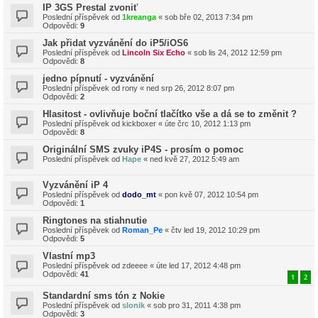
IP 3GS Prestal zvoniť
Poslední příspěvek od
1kreanga
«
sob bře 02, 2013 7:34 pm
Odpovědi:
9
Jak přidat vyzvánění do iP5/iOS6
Poslední příspěvek od
Lincoln Six Echo
«
sob lis 24, 2012 12:59 pm
Odpovědi:
8
jedno pípnutí - vyzvánění
Poslední příspěvek od
rony
«
ned srp 26, 2012 8:07 pm
Odpovědi:
2
Hlasitost - ovlivňuje boční tlačítko vše a dá se to změnit ?
Poslední příspěvek od
kickboxer
«
úte črc 10, 2012 1:13 pm
Odpovědi:
8
Originální SMS zvuky iP4S - prosím o pomoc
Poslední příspěvek od
Hape
«
ned kvě 27, 2012 5:49 am
Vyzvánění iP 4
Poslední příspěvek od
dodo_mt
«
pon kvě 07, 2012 10:54 pm
Odpovědi:
1
Ringtones na stiahnutie
Poslední příspěvek od
Roman_Pe
«
čtv led 19, 2012 10:29 pm
Odpovědi:
5
Vlastní mp3
Poslední příspěvek od
zdeeee
«
úte led 17, 2012 4:48 pm
Odpovědi:
41
1
2
Standardní sms tón z Nokie
Poslední příspěvek od
slonik
«
sob pro 31, 2011 4:38 pm
Odpovědi:
3