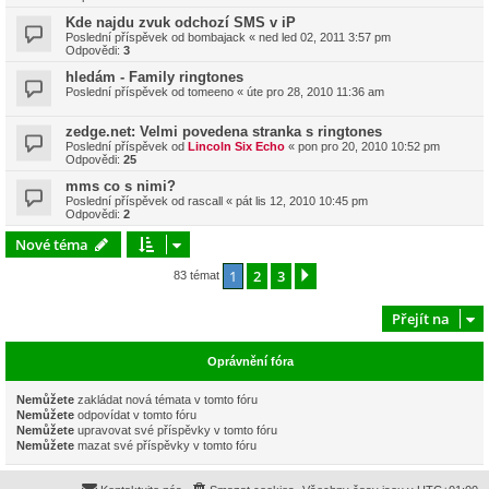
Kde najdu zvuk odchozí SMS v iP
Poslední příspěvek od
bombajack
«
ned led 02, 2011 3:57 pm
Odpovědi:
3
hledám - Family ringtones
Poslední příspěvek od
tomeeno
«
úte pro 28, 2010 11:36 am
zedge.net: Velmi povedena stranka s ringtones
Poslední příspěvek od
Lincoln Six Echo
«
pon pro 20, 2010 10:52 pm
Odpovědi:
25
mms co s nimi?
Poslední příspěvek od
rascall
«
pát lis 12, 2010 10:45 pm
Odpovědi:
2
Nové téma
1
2
3
Další
83 témat
Přejít na
Oprávnění fóra
Nemůžete
zakládat nová témata v tomto fóru
Nemůžete
odpovídat v tomto fóru
Nemůžete
upravovat své příspěvky v tomto fóru
Nemůžete
mazat své příspěvky v tomto fóru