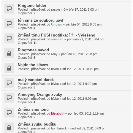
Ringtone folder
Poslední příspěvek od
rasple
«
čtv bře 17, 2011 9:03 pm
Odpovědi:
2
tón sms ze souboru .swf
Poslední příspěvek od
Unown
«
pát bře 04, 2011 8:33 am
Odpovědi:
4
Změná tónu PUSH notifikací ?! - Vyřešeno
Poslední příspěvek od
susman
«
pon úno 21, 2011 3:04 pm
Odpovědi:
11
Ringtones navod
Poslední příspěvek od
rony
«
pát úno 18, 2011 2:28 pm
Odpovědi:
6
Nejde tón kláves
Poslední příspěvek od
bNko
«
stř led 12, 2011 10:19 pm
malý vánoční dárek
Poslední příspěvek od
bNko
«
stř led 12, 2011 9:12 pm
Odpovědi:
5
Annoying Orange zvuky
Poslední příspěvek od
bNko
«
stř led 12, 2011 9:09 pm
Odpovědi:
4
Změna sms tónu
Poslední příspěvek od
Metalgirl
«
pon led 03, 2011 1:19 am
Odpovědi:
2
Změna zvuku budíku
Poslední příspěvek od
bombajack
«
ned led 02, 2011 6:09 pm
Odpovědi:
2