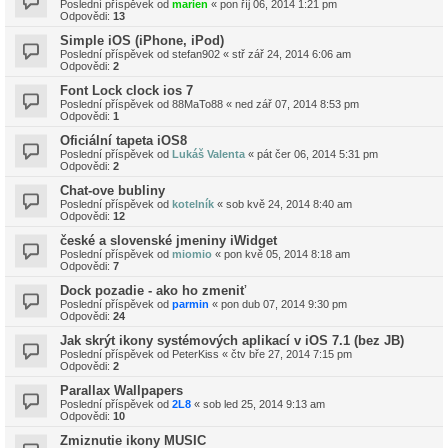
Poslední příspěvek od
marien
«
pon říj 06, 2014 1:21 pm
Odpovědi:
13
Simple iOS (iPhone, iPod)
Poslední příspěvek od
stefan902
«
stř zář 24, 2014 6:06 am
Odpovědi:
2
Font Lock clock ios 7
Poslední příspěvek od
88MaTo88
«
ned zář 07, 2014 8:53 pm
Odpovědi:
1
Oficiální tapeta iOS8
Poslední příspěvek od
Lukáš Valenta
«
pát čer 06, 2014 5:31 pm
Odpovědi:
2
Chat-ove bubliny
Poslední příspěvek od
kotelník
«
sob kvě 24, 2014 8:40 am
Odpovědi:
12
české a slovenské jmeniny iWidget
Poslední příspěvek od
miomio
«
pon kvě 05, 2014 8:18 am
Odpovědi:
7
Dock pozadie - ako ho zmeniť
Poslední příspěvek od
parmin
«
pon dub 07, 2014 9:30 pm
Odpovědi:
24
Jak skrýt ikony systémových aplikací v iOS 7.1 (bez JB)
Poslední příspěvek od
PeterKiss
«
čtv bře 27, 2014 7:15 pm
Odpovědi:
2
Parallax Wallpapers
Poslední příspěvek od
2L8
«
sob led 25, 2014 9:13 am
Odpovědi:
10
Zmiznutie ikony MUSIC