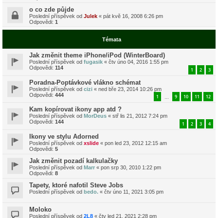
o co zde půjde
Poslední příspěvek od
Julek
«
pát kvě 16, 2008 6:26 pm
Odpovědi:
1
Témata
Jak změnit theme iPhone/iPod (WinterBoard)
Poslední příspěvek od
fugasik
«
čtv úno 04, 2016 1:55 pm
Odpovědi:
114
1
2
3
Poradna-Poptávkové vlákno schémat
Poslední příspěvek od
cizi
«
ned bře 23, 2014 10:26 pm
Odpovědi:
444
1
9
10
11
12
…
Kam kopírovat ikony app atd ?
Poslední příspěvek od
MorDeus
«
stř lis 21, 2012 7:24 pm
Odpovědi:
144
1
2
3
4
Ikony ve stylu Adorned
Poslední příspěvek od
xslide
«
pon led 23, 2012 12:15 am
Odpovědi:
5
Jak změnit pozadí kalkulačky
Poslední příspěvek od
Marr
«
pon srp 30, 2010 1:22 pm
Odpovědi:
8
Tapety, ktoré nafotil Steve Jobs
Poslední příspěvek od
bedo.
«
čtv úno 11, 2021 3:05 pm
Moloko
Poslední příspěvek od
2L8
«
čtv led 21, 2021 2:28 pm