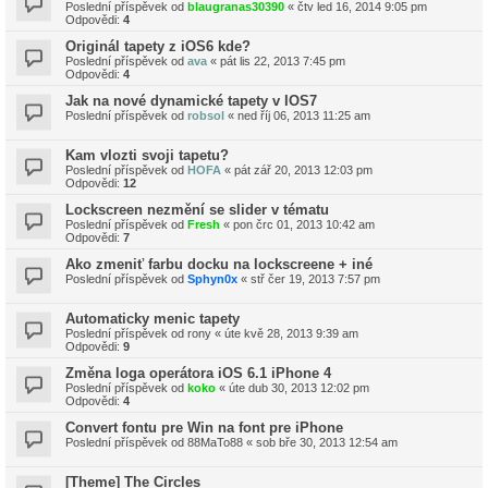
Poslední příspěvek od
blaugranas30390
«
čtv led 16, 2014 9:05 pm
Odpovědi:
4
Originál tapety z iOS6 kde?
Poslední příspěvek od
ava
«
pát lis 22, 2013 7:45 pm
Odpovědi:
4
Jak na nové dynamické tapety v IOS7
Poslední příspěvek od
robsol
«
ned říj 06, 2013 11:25 am
Kam vlozti svoji tapetu?
Poslední příspěvek od
HOFA
«
pát zář 20, 2013 12:03 pm
Odpovědi:
12
Lockscreen nezmění se slider v tématu
Poslední příspěvek od
Fresh
«
pon črc 01, 2013 10:42 am
Odpovědi:
7
Ako zmeniť farbu docku na lockscreene + iné
Poslední příspěvek od
Sphyn0x
«
stř čer 19, 2013 7:57 pm
Automaticky menic tapety
Poslední příspěvek od
rony
«
úte kvě 28, 2013 9:39 am
Odpovědi:
9
Změna loga operátora iOS 6.1 iPhone 4
Poslední příspěvek od
koko
«
úte dub 30, 2013 12:02 pm
Odpovědi:
4
Convert fontu pre Win na font pre iPhone
Poslední příspěvek od
88MaTo88
«
sob bře 30, 2013 12:54 am
[Theme] The Circles