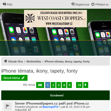
FAQ
Registrovat
Přihlásit se
Obsah fóra
Multimédia
iPhone témata, ikony, tapety, fonty
iPhone témata, ikony, tapety, fonty
Nové téma
1
2
3
4
5
18
Stránka
1
z
18
Další
691 témat
…
Oznámení
Server iPhonewallpapers.cz patří pod iPhone.cz
Poslední příspěvek od
BlazingUFO
«
pát lis 19, 2010 4:26 pm
Odpovědi:
17