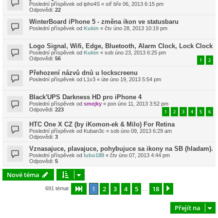
Poslední příspěvek od
ipho4S
«
stř bře 06, 2013 6:15 pm
Odpovědi:
22
WinterBoard iPhone 5 - změna ikon ve statusbaru
Poslední příspěvek od
Kukin
«
čtv úno 28, 2013 10:19 pm
Logo Signal, Wifi, Edge, Bluetooth, Alarm Clock, Lock Clock
Poslední příspěvek od
Kukin
«
sob úno 23, 2013 6:25 pm
Odpovědi:
56
1
2
Přehození názvů dnů u lockscreenu
Poslední příspěvek od
L1v3
«
úte úno 19, 2013 5:54 pm
Black'UPS Darkness HD pro iPhone 4
Poslední příspěvek od
smejky
«
pon úno 11, 2013 3:52 pm
Odpovědi:
223
1
2
3
4
5
6
HTC One X CZ (by iKomon-ek & Milo) For Retina
Poslední příspěvek od
Kuban3c
«
sob úno 09, 2013 6:29 am
Odpovědi:
3
Vznasajuce, plavajuce, pohybujuce sa ikony na SB (hladam).
Poslední příspěvek od
lubo188
«
čtv úno 07, 2013 4:44 pm
Odpovědi:
5
Nové téma
1
2
3
4
5
18
Stránka
1
z
18
Další
691 témat
…
Přejít na