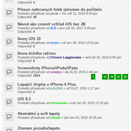
Odpovědi:
4
Přesun nafocenych fotek iphonem do počítače
Poslední příspěvek od
jeenik
«
čtv zář 12, 2019 9:34 pm
Odpovědi:
38
Návod ako zmeniť vzhľad iOS bez JB
Poslední příspěvek od
2L8
«
pon zář 04, 2017 5:49 pm
Odpovědi:
4
Ikony iOS 10
Poslední příspěvek od
mrzic
«
stř pro 28, 2016 12:53 pm
Odpovědi:
5
Ikona tichého režimu
Poslední příspěvek od
Chrono Leggionaire
«
ned zář 25, 2016 6:05 pm
Odpovědi:
8
Screenshoty iPhonu/iPodu/iPadu
Poslední příspěvek od
smejky
«
úte říj 20, 2015 1:48 pm
Odpovědi:
1814
1
43
44
45
46
…
Lupající displej u iPhone 6 Plus.
Poslední příspěvek od
jirik2806
«
stř říj 07, 2015 1:17 pm
Odpovědi:
2
iOS 8.3
Poslední příspěvek od
fofrovanka
«
sob čer 20, 2015 12:10 pm
Abstraktní a scifi tapety
Poslední příspěvek od
hdtom
«
úte úno 03, 2015 10:25 am
Zhanam pozadie/tapetu