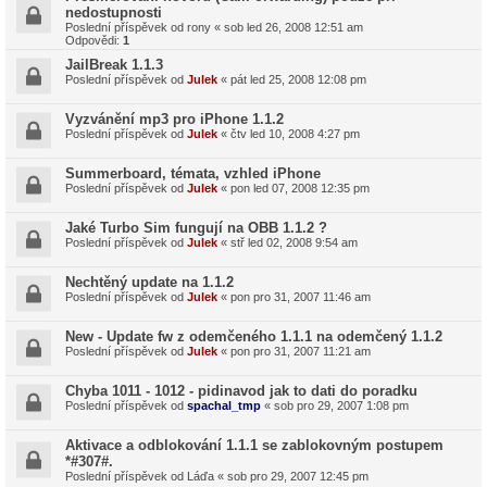
nedostupnosti
Poslední příspěvek od
rony
«
sob led 26, 2008 12:51 am
Odpovědi:
1
JailBreak 1.1.3
Poslední příspěvek od
Julek
«
pát led 25, 2008 12:08 pm
Vyzvánění mp3 pro iPhone 1.1.2
Poslední příspěvek od
Julek
«
čtv led 10, 2008 4:27 pm
Summerboard, témata, vzhled iPhone
Poslední příspěvek od
Julek
«
pon led 07, 2008 12:35 pm
Jaké Turbo Sim fungují na OBB 1.1.2 ?
Poslední příspěvek od
Julek
«
stř led 02, 2008 9:54 am
Nechtěný update na 1.1.2
Poslední příspěvek od
Julek
«
pon pro 31, 2007 11:46 am
New - Update fw z odemčeného 1.1.1 na odemčený 1.1.2
Poslední příspěvek od
Julek
«
pon pro 31, 2007 11:21 am
Chyba 1011 - 1012 - pidinavod jak to dati do poradku
Poslední příspěvek od
spachal_tmp
«
sob pro 29, 2007 1:08 pm
Aktivace a odblokování 1.1.1 se zablokovným postupem
*#307#.
Poslední příspěvek od
Láďa
«
sob pro 29, 2007 12:45 pm