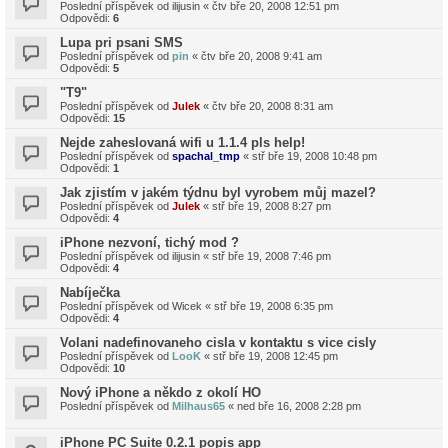
Poslední příspěvek od
ilijusin
«
čtv bře 20, 2008 12:51 pm
Odpovědi:
6
Lupa pri psani SMS
Poslední příspěvek od
pin
«
čtv bře 20, 2008 9:41 am
Odpovědi:
5
"T9"
Poslední příspěvek od
Julek
«
čtv bře 20, 2008 8:31 am
Odpovědi:
15
Nejde zaheslovaná wifi u 1.1.4 pls help!
Poslední příspěvek od
spachal_tmp
«
stř bře 19, 2008 10:48 pm
Odpovědi:
1
Jak zjistím v jakém týdnu byl vyrobem můj mazel?
Poslední příspěvek od
Julek
«
stř bře 19, 2008 8:27 pm
Odpovědi:
4
iPhone nezvoní, tichý mod ?
Poslední příspěvek od
ilijusin
«
stř bře 19, 2008 7:46 pm
Odpovědi:
4
Nabíječka
Poslední příspěvek od
Wicek
«
stř bře 19, 2008 6:35 pm
Odpovědi:
4
Volani nadefinovaneho cisla v kontaktu s vice cisly
Poslední příspěvek od
LooK
«
stř bře 19, 2008 12:45 pm
Odpovědi:
10
Nový iPhone a někdo z okolí HO
Poslední příspěvek od
Milhaus65
«
ned bře 16, 2008 2:28 pm
iPhone PC Suite 0.2.1 popis app