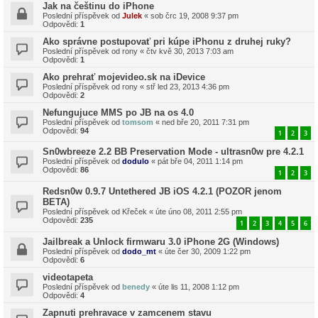
Jak na češtinu do iPhone
Poslední příspěvek od
Julek
«
sob črc 19, 2008 9:37 pm
Odpovědi:
1
Ako správne postupovať pri kúpe iPhonu z druhej ruky?
Poslední příspěvek od
rony
«
čtv kvě 30, 2013 7:03 am
Odpovědi:
1
Ako prehrať mojevideo.sk na iDevice
Poslední příspěvek od
rony
«
stř led 23, 2013 4:36 pm
Odpovědi:
2
Nefungujuce MMS po JB na os 4.0
Poslední příspěvek od
tomsom
«
ned bře 20, 2011 7:31 pm
Odpovědi:
94
1
2
3
Sn0wbreeze 2.2 BB Preservation Mode - ultrasn0w pre 4.2.1
Poslední příspěvek od
dodulo
«
pát bře 04, 2011 1:14 pm
Odpovědi:
86
1
2
3
Redsn0w 0.9.7 Untethered JB iOS 4.2.1 (POZOR jenom
BETA)
Poslední příspěvek od
Křeček
«
úte úno 08, 2011 2:55 pm
Odpovědi:
235
1
2
3
4
5
6
Jailbreak a Unlock firmwaru 3.0 iPhone 2G (Windows)
Poslední příspěvek od
dodo_mt
«
úte čer 30, 2009 1:22 pm
Odpovědi:
6
videotapeta
Poslední příspěvek od
benedy
«
úte lis 11, 2008 1:12 pm
Odpovědi:
4
Zapnuti prehravace v zamcenem stavu