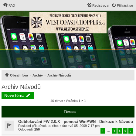
FAQ
Registrovat
Přihlásit se
Obsah fóra
Archiv
Archiv Návodů
Archiv Návodů
Nové téma
40 témat • Stránka
1
z
1
Témata
Odblokování FW 2.0.X - pomocí WinPWN - Diskuze k Návodu
Poslední příspěvek od
rihot
«
úte kvě 05, 2009 7:17 pm
Odpovědi:
256
1
4
5
6
7
…