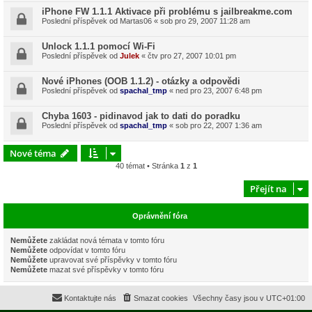
iPhone FW 1.1.1 Aktivace při problému s jailbreakme.com
Poslední příspěvek od
Martas06
«
sob pro 29, 2007 11:28 am
Unlock 1.1.1 pomocí Wi-Fi
Poslední příspěvek od
Julek
«
čtv pro 27, 2007 10:01 pm
Nové iPhones (OOB 1.1.2) - otázky a odpovědi
Poslední příspěvek od
spachal_tmp
«
ned pro 23, 2007 6:48 pm
Chyba 1603 - pidinavod jak to dati do poradku
Poslední příspěvek od
spachal_tmp
«
sob pro 22, 2007 1:36 am
Nové téma
40 témat • Stránka
1
z
1
Přejít na
Oprávnění fóra
Nemůžete
zakládat nová témata v tomto fóru
Nemůžete
odpovídat v tomto fóru
Nemůžete
upravovat své příspěvky v tomto fóru
Nemůžete
mazat své příspěvky v tomto fóru
Kontaktujte nás
Smazat cookies
Všechny časy jsou v
UTC+01:00