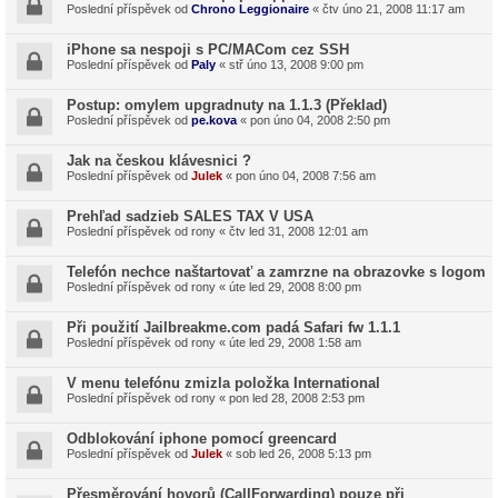
Poslední příspěvek od
Chrono Leggionaire
«
čtv úno 21, 2008 11:17 am
iPhone sa nespoji s PC/MACom cez SSH
Poslední příspěvek od
Paly
«
stř úno 13, 2008 9:00 pm
Postup: omylem upgradnuty na 1.1.3 (Překlad)
Poslední příspěvek od
pe.kova
«
pon úno 04, 2008 2:50 pm
Jak na českou klávesnici ?
Poslední příspěvek od
Julek
«
pon úno 04, 2008 7:56 am
Prehľad sadzieb SALES TAX V USA
Poslední příspěvek od
rony
«
čtv led 31, 2008 12:01 am
Telefón nechce naštartovať a zamrzne na obrazovke s logom
Poslední příspěvek od
rony
«
úte led 29, 2008 8:00 pm
Při použití Jailbreakme.com padá Safari fw 1.1.1
Poslední příspěvek od
rony
«
úte led 29, 2008 1:58 am
V menu telefónu zmizla položka International
Poslední příspěvek od
rony
«
pon led 28, 2008 2:53 pm
Odblokování iphone pomocí greencard
Poslední příspěvek od
Julek
«
sob led 26, 2008 5:13 pm
Přesměrování hovorů (CallForwarding) pouze při