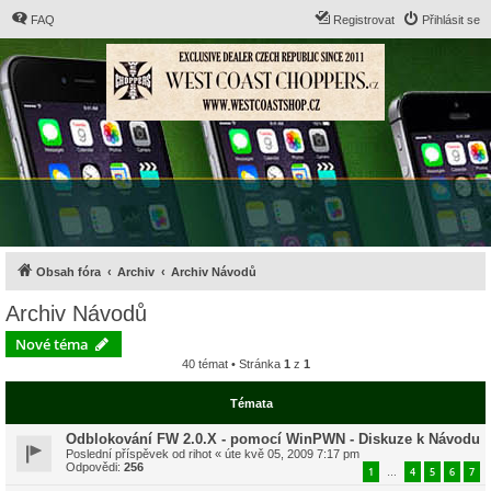
FAQ
Registrovat
Přihlásit se
Obsah fóra
Archiv
Archiv Návodů
Archiv Návodů
Nové téma
40 témat • Stránka
1
z
1
Témata
Odblokování FW 2.0.X - pomocí WinPWN - Diskuze k Návodu
Poslední příspěvek od
rihot
«
úte kvě 05, 2009 7:17 pm
Odpovědi:
256
1
4
5
6
7
…