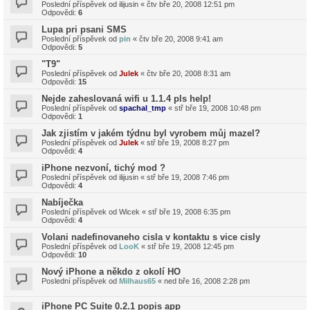
Poslední příspěvek od
ilijusin
«
čtv bře 20, 2008 12:51 pm
Odpovědi:
6
Lupa pri psani SMS
Poslední příspěvek od
pin
«
čtv bře 20, 2008 9:41 am
Odpovědi:
5
"T9"
Poslední příspěvek od
Julek
«
čtv bře 20, 2008 8:31 am
Odpovědi:
15
Nejde zaheslovaná wifi u 1.1.4 pls help!
Poslední příspěvek od
spachal_tmp
«
stř bře 19, 2008 10:48 pm
Odpovědi:
1
Jak zjistím v jakém týdnu byl vyrobem můj mazel?
Poslední příspěvek od
Julek
«
stř bře 19, 2008 8:27 pm
Odpovědi:
4
iPhone nezvoní, tichý mod ?
Poslední příspěvek od
ilijusin
«
stř bře 19, 2008 7:46 pm
Odpovědi:
4
Nabíječka
Poslední příspěvek od
Wicek
«
stř bře 19, 2008 6:35 pm
Odpovědi:
4
Volani nadefinovaneho cisla v kontaktu s vice cisly
Poslední příspěvek od
LooK
«
stř bře 19, 2008 12:45 pm
Odpovědi:
10
Nový iPhone a někdo z okolí HO
Poslední příspěvek od
Milhaus65
«
ned bře 16, 2008 2:28 pm
iPhone PC Suite 0.2.1 popis app