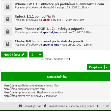
iPhone FW 1.1.1 Aktivace při problému s jailbreakme.com
Poslední příspěvek od
Martas06
«
sob pro 29, 2007 11:28 am
Unlock 1.1.1 pomocí Wi-Fi
Poslední příspěvek od
Julek
«
čtv pro 27, 2007 10:01 pm
Nové iPhones (OOB 1.1.2) - otázky a odpovědi
Poslední příspěvek od
spachal_tmp
«
ned pro 23, 2007 6:48 pm
Chyba 1603 - pidinavod jak to dati do poradku
Poslední příspěvek od
spachal_tmp
«
sob pro 22, 2007 1:36 am
Nové téma
40 témat • Stránka
1
z
1
Přejít na
Oprávnění fóra
Nemůžete
zakládat nová témata v tomto fóru
Nemůžete
odpovídat v tomto fóru
Nemůžete
upravovat své příspěvky v tomto fóru
Nemůžete
mazat své příspěvky v tomto fóru
Kontaktujte nás
Smazat cookies
Všechny časy jsou v
UTC+01:00