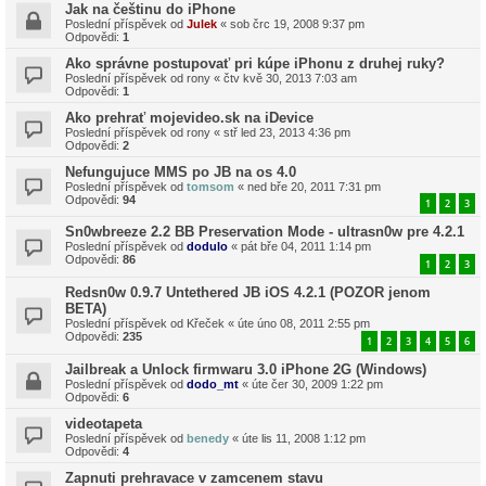
Jak na češtinu do iPhone
Poslední příspěvek od
Julek
«
sob črc 19, 2008 9:37 pm
Odpovědi:
1
Ako správne postupovať pri kúpe iPhonu z druhej ruky?
Poslední příspěvek od
rony
«
čtv kvě 30, 2013 7:03 am
Odpovědi:
1
Ako prehrať mojevideo.sk na iDevice
Poslední příspěvek od
rony
«
stř led 23, 2013 4:36 pm
Odpovědi:
2
Nefungujuce MMS po JB na os 4.0
Poslední příspěvek od
tomsom
«
ned bře 20, 2011 7:31 pm
Odpovědi:
94
1
2
3
Sn0wbreeze 2.2 BB Preservation Mode - ultrasn0w pre 4.2.1
Poslední příspěvek od
dodulo
«
pát bře 04, 2011 1:14 pm
Odpovědi:
86
1
2
3
Redsn0w 0.9.7 Untethered JB iOS 4.2.1 (POZOR jenom
BETA)
Poslední příspěvek od
Křeček
«
úte úno 08, 2011 2:55 pm
Odpovědi:
235
1
2
3
4
5
6
Jailbreak a Unlock firmwaru 3.0 iPhone 2G (Windows)
Poslední příspěvek od
dodo_mt
«
úte čer 30, 2009 1:22 pm
Odpovědi:
6
videotapeta
Poslední příspěvek od
benedy
«
úte lis 11, 2008 1:12 pm
Odpovědi:
4
Zapnuti prehravace v zamcenem stavu