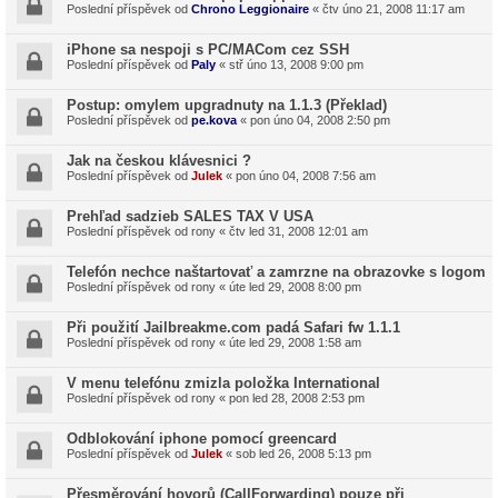
Poslední příspěvek od
Chrono Leggionaire
«
čtv úno 21, 2008 11:17 am
iPhone sa nespoji s PC/MACom cez SSH
Poslední příspěvek od
Paly
«
stř úno 13, 2008 9:00 pm
Postup: omylem upgradnuty na 1.1.3 (Překlad)
Poslední příspěvek od
pe.kova
«
pon úno 04, 2008 2:50 pm
Jak na českou klávesnici ?
Poslední příspěvek od
Julek
«
pon úno 04, 2008 7:56 am
Prehľad sadzieb SALES TAX V USA
Poslední příspěvek od
rony
«
čtv led 31, 2008 12:01 am
Telefón nechce naštartovať a zamrzne na obrazovke s logom
Poslední příspěvek od
rony
«
úte led 29, 2008 8:00 pm
Při použití Jailbreakme.com padá Safari fw 1.1.1
Poslední příspěvek od
rony
«
úte led 29, 2008 1:58 am
V menu telefónu zmizla položka International
Poslední příspěvek od
rony
«
pon led 28, 2008 2:53 pm
Odblokování iphone pomocí greencard
Poslední příspěvek od
Julek
«
sob led 26, 2008 5:13 pm
Přesměrování hovorů (CallForwarding) pouze při