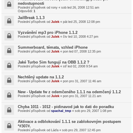
nedostupnosti
Poslední příspěvek od
rony
«
sob led 26, 2008 12:51 am
Odpovědi:
1
JailBreak 1.1.3
Poslední příspěvek od
Julek
«
pát led 25, 2008 12:08 pm
Vyzvánění mp3 pro iPhone 1.1.2
Poslední příspěvek od
Julek
«
čtv led 10, 2008 4:27 pm
Summerboard, témata, vzhled iPhone
Poslední příspěvek od
Julek
«
pon led 07, 2008 12:35 pm
Jaké Turbo Sim fungují na OBB 1.1.2 ?
Poslední příspěvek od
Julek
«
stř led 02, 2008 9:54 am
Nechtěný update na 1.1.2
Poslední příspěvek od
Julek
«
pon pro 31, 2007 11:46 am
New - Update fw z odemčeného 1.1.1 na odemčený 1.1.2
Poslední příspěvek od
Julek
«
pon pro 31, 2007 11:21 am
Chyba 1011 - 1012 - pidinavod jak to dati do poradku
Poslední příspěvek od
spachal_tmp
«
sob pro 29, 2007 1:08 pm
Aktivace a odblokování 1.1.1 se zablokovným postupem
*#307#.
Poslední příspěvek od
Láďa
«
sob pro 29, 2007 12:45 pm