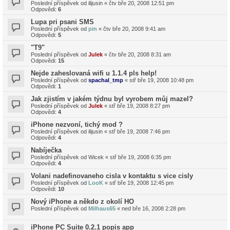
Poslední příspěvek od
ilijusin
«
čtv bře 20, 2008 12:51 pm
Odpovědi:
6
Lupa pri psani SMS
Poslední příspěvek od
pin
«
čtv bře 20, 2008 9:41 am
Odpovědi:
5
"T9"
Poslední příspěvek od
Julek
«
čtv bře 20, 2008 8:31 am
Odpovědi:
15
Nejde zaheslovaná wifi u 1.1.4 pls help!
Poslední příspěvek od
spachal_tmp
«
stř bře 19, 2008 10:48 pm
Odpovědi:
1
Jak zjistím v jakém týdnu byl vyrobem můj mazel?
Poslední příspěvek od
Julek
«
stř bře 19, 2008 8:27 pm
Odpovědi:
4
iPhone nezvoní, tichý mod ?
Poslední příspěvek od
ilijusin
«
stř bře 19, 2008 7:46 pm
Odpovědi:
4
Nabíječka
Poslední příspěvek od
Wicek
«
stř bře 19, 2008 6:35 pm
Odpovědi:
4
Volani nadefinovaneho cisla v kontaktu s vice cisly
Poslední příspěvek od
LooK
«
stř bře 19, 2008 12:45 pm
Odpovědi:
10
Nový iPhone a někdo z okolí HO
Poslední příspěvek od
Milhaus65
«
ned bře 16, 2008 2:28 pm
iPhone PC Suite 0.2.1 popis app