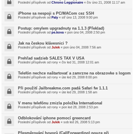
Poslední příspěvek od
Chrono Leggionaire
«
čtv úno 21, 2008 11:17 am
iPhone sa nespoji s PC/MACom cez SSH
Poslední příspěvek od
Paly
«
stř úno 13, 2008 9:00 pm
Postup: omylem upgradnuty na 1.1.3 (Překlad)
Poslední příspěvek od
pe.kova
«
pon úno 04, 2008 2:50 pm
Jak na českou klávesnici ?
Poslední příspěvek od
Julek
«
pon úno 04, 2008 7:56 am
Prehľad sadzieb SALES TAX V USA
Poslední příspěvek od
rony
«
čtv led 31, 2008 12:01 am
Telefón nechce naštartovať a zamrzne na obrazovke s logom
Poslední příspěvek od
rony
«
úte led 29, 2008 8:00 pm
Při použití Jailbreakme.com padá Safari fw 1.1.1
Poslední příspěvek od
rony
«
úte led 29, 2008 1:58 am
V menu telefónu zmizla položka International
Poslední příspěvek od
rony
«
pon led 28, 2008 2:53 pm
Odblokování iphone pomocí greencard
Poslední příspěvek od
Julek
«
sob led 26, 2008 5:13 pm
Přesměrování hovorů (CallForwarding) pouze při