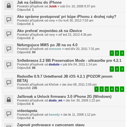
Jak na češtinu do iPhone
Poslední příspěvek od
Julek
«
sob črc 19, 2008 9:37 pm
Odpovědi:
1
Ako správne postupovať pri kúpe iPhonu z druhej ruky?
Poslední příspěvek od
rony
«
čtv kvě 30, 2013 7:03 am
Odpovědi:
1
Ako prehrať mojevideo.sk na iDevice
Poslední příspěvek od
rony
«
stř led 23, 2013 4:36 pm
Odpovědi:
2
Nefungujuce MMS po JB na os 4.0
Poslední příspěvek od
tomsom
«
ned bře 20, 2011 7:31 pm
Odpovědi:
94
1
2
3
Sn0wbreeze 2.2 BB Preservation Mode - ultrasn0w pre 4.2.1
Poslední příspěvek od
dodulo
«
pát bře 04, 2011 1:14 pm
Odpovědi:
86
1
2
3
Redsn0w 0.9.7 Untethered JB iOS 4.2.1 (POZOR jenom
BETA)
Poslední příspěvek od
Křeček
«
úte úno 08, 2011 2:55 pm
Odpovědi:
235
1
2
3
4
5
6
Jailbreak a Unlock firmwaru 3.0 iPhone 2G (Windows)
Poslední příspěvek od
dodo_mt
«
úte čer 30, 2009 1:22 pm
Odpovědi:
6
videotapeta
Poslední příspěvek od
benedy
«
úte lis 11, 2008 1:12 pm
Odpovědi:
4
Zapnuti prehravace v zamcenem stavu