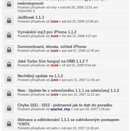
nedostupnosti
Poslední příspěvek od
rony
«
sob led 26, 2008 12:51 am
Odpovědi:
1
JailBreak 1.1.3
Poslední příspěvek od
Julek
«
pát led 25, 2008 12:08 pm
Vyzvánění mp3 pro iPhone 1.1.2
Poslední příspěvek od
Julek
«
čtv led 10, 2008 4:27 pm
Summerboard, témata, vzhled iPhone
Poslední příspěvek od
Julek
«
pon led 07, 2008 12:35 pm
Jaké Turbo Sim fungují na OBB 1.1.2 ?
Poslední příspěvek od
Julek
«
stř led 02, 2008 9:54 am
Nechtěný update na 1.1.2
Poslední příspěvek od
Julek
«
pon pro 31, 2007 11:46 am
New - Update fw z odemčeného 1.1.1 na odemčený 1.1.2
Poslední příspěvek od
Julek
«
pon pro 31, 2007 11:21 am
Chyba 1011 - 1012 - pidinavod jak to dati do poradku
Poslední příspěvek od
spachal_tmp
«
sob pro 29, 2007 1:08 pm
Aktivace a odblokování 1.1.1 se zablokovným postupem
*#307#.
Poslední příspěvek od
Láďa
«
sob pro 29, 2007 12:45 pm