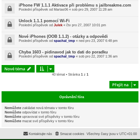
iPhone FW 1.1.1 Aktivace při problému s jailbreakme.com
Poslední příspěvek od
Martas06
«
sob pro 29, 2007 11:28 am
Unlock 1.1.1 pomocí Wi-Fi
Poslední příspěvek od
Julek
«
čtv pro 27, 2007 10:01 pm
Nové iPhones (OOB 1.1.2) - otázky a odpovědi
Poslední příspěvek od
spachal_tmp
«
ned pro 23, 2007 6:48 pm
Chyba 1603 - pidinavod jak to dati do poradku
Poslední příspěvek od
spachal_tmp
«
sob pro 22, 2007 1:36 am
Nové téma
40 témat • Stránka
1
z
1
Přejít na
Oprávnění fóra
Nemůžete
zakládat nová témata v tomto fóru
Nemůžete
odpovídat v tomto fóru
Nemůžete
upravovat své příspěvky v tomto fóru
Nemůžete
mazat své příspěvky v tomto fóru
Kontaktujte nás
Smazat cookies
Všechny časy jsou v
UTC+01:00