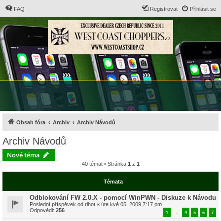
FAQ
Registrovat
Přihlásit se
Obsah fóra
Archiv
Archiv Návodů
Archiv Návodů
Nové téma
40 témat • Stránka
1
z
1
Témata
Odblokování FW 2.0.X - pomocí WinPWN - Diskuze k Návodu
Poslední příspěvek od
rihot
«
úte kvě 05, 2009 7:17 pm
Odpovědi:
256
1
4
5
6
7
…