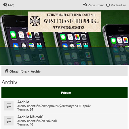
FAQ
Registrovat
Přihlásit se
Obsah fóra
Archiv
Archiv
Fórum
Archiv
Archiv neaktuálních/nepravdivých/starých/OT zpráv
Témata:
34
Archiv Návodů
Archiv neaktuálních Návodů
Témata:
40