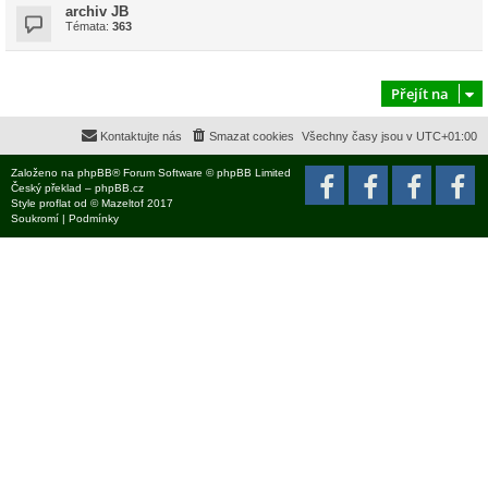
archiv JB
Témata:
363
Přejít na
Kontaktujte nás
Smazat cookies
Všechny časy jsou v
UTC+01:00
Založeno na
phpBB
® Forum Software © phpBB Limited
Český překlad –
phpBB.cz
Style
proflat
od ©
Mazeltof
2017
Soukromí
|
Podmínky