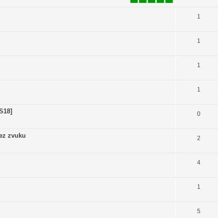
1
1
1
1
OS18]
0
bez zvuku
2
4
1
5