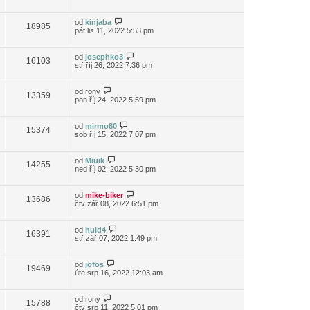
od
kinjaba
18985
pát lis 11, 2022 5:53 pm
od
josephko3
16103
stř říj 26, 2022 7:36 pm
od
rony
13359
pon říj 24, 2022 5:59 pm
od
mirmo80
15374
sob říj 15, 2022 7:07 pm
od
Miuik
14255
ned říj 02, 2022 5:30 pm
od
mike-biker
13686
čtv zář 08, 2022 6:51 pm
od
huld4
16391
stř zář 07, 2022 1:49 pm
od
jofos
19469
úte srp 16, 2022 12:03 am
od
rony
15788
čtv srp 11, 2022 5:01 pm