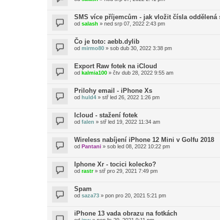
SMS více příjemcům - jak vložit čísla oddělen
od
salash
»
ned srp 07, 2022 2:43 pm
Čo je toto: aebb.dylib
od
mirmo80
»
sob dub 30, 2022 3:38 pm
Export Raw fotek na iCloud
od
kalmia100
»
čtv dub 28, 2022 9:55 am
Prilohy email - iPhone Xs
od
huld4
»
stř led 26, 2022 1:26 pm
Icloud - stažení fotek
od
falen
»
stř led 19, 2022 11:34 am
Wireless nabíjení iPhone 12 Mini v Golfu 2018
od
Pantani
»
sob led 08, 2022 10:22 pm
Iphone Xr - tocici kolecko?
od
rastr
»
stř pro 29, 2021 7:49 pm
Spam
od
saza73
»
pon pro 20, 2021 5:21 pm
iPhone 13 vada obrazu na fotkách