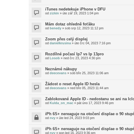
iTunes nedetekuje iPhone v DFU
od
zizkin
»
úte zář 19, 2023 1:04 pm
Mám dotaz ohledně foťáku
od
benedy
»
sob srp 12, 2023 11:12 pm
Zoom přes celý displej
od
danielkrusina
»
úte črc 04, 2023 7:16 pm
Rozdílné počasí Ip7 vs Ip 13pro
od
Losob
»
ned črc 23, 2023 4:30 pm
Neznámé nákupy
od
deecevans
»
sob bře 25, 2023 11:06 am
Žádost o reset Apple ID hesla
od
deecevans
»
ned bře 05, 2023 11:44 am
Zablokované Apple ID - nedostanu se ani na Icl
od
Kulda_on_mac
»
pát úno 17, 2023 9:46 pm
iPh 6S+ nereaguje na otočení displae o 90 stup
od
nvy
»
úte led 24, 2023 9:03 pm
iPh 6S+ nereaguje na otočení displae o 90 stup
od
nvy
»
pon led 16, 2023 9:36 pm