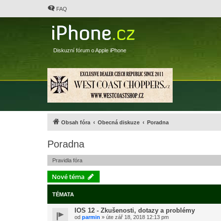
FAQ
Diskuzní fórum o Apple iPhone
Obsah fóra
Obecná diskuze
Poradna
Poradna
Pravidla fóra
Nové téma
TÉMATA
IOS 12 - Zkušenosti, dotazy a problémy
od
parmin
»
úte zář 18, 2018 12:13 pm