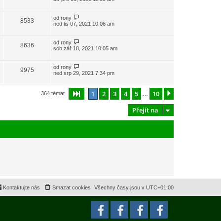
od
rony
8533
ned lis 07, 2021 10:06 am
od
rony
8636
sob zář 18, 2021 10:05 am
od
rony
9975
ned srp 29, 2021 7:34 pm
1
2
3
4
5
10
Stránka
1
z
10
Další
364 témat
…
Přejít na
Kontaktujte nás
Smazat cookies
Všechny časy jsou v
UTC+01:00