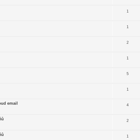
1
1
2
1
5
1
oud email
4
ňů
2
ňů
1