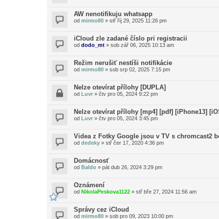
AW nenotifikuju whatsapp
od
mirmo80
»
stř říj 29, 2025 11:26 pm
iCloud zle zadané číslo pri registracii
od
dodo_mt
»
sob zář 06, 2025 10:13 am
Režim nerušiť nestíši notifikácie
od
mirmo80
»
sob srp 02, 2025 7:15 pm
Nelze otevírat přílohy [DUPLA]
od
Luvr
»
čtv pro 05, 2024 9:22 pm
Nelze otevírat přílohy [mp4] [pdf] [iPhone13] [i
od
Luvr
»
čtv pro 05, 2024 3:45 pm
Videa z Fotky Google jsou v TV s chromcast2 
od
dedeky
»
stř čer 17, 2020 4:36 pm
Domácnosť
od
Baldo
»
pát dub 26, 2024 3:29 pm
Oznámení
od
NikolaPeskova1122
»
stř bře 27, 2024 11:56 am
Správy cez iCloud
od
mirmo80
»
sob pro 09, 2023 10:00 pm