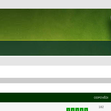
ODPOVĚDI
182
1
2
3
4
5