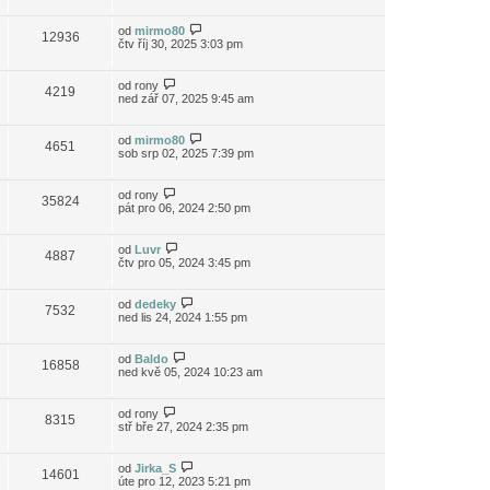
od
mirmo80
12936
čtv říj 30, 2025 3:03 pm
od
rony
4219
ned zář 07, 2025 9:45 am
od
mirmo80
4651
sob srp 02, 2025 7:39 pm
od
rony
35824
pát pro 06, 2024 2:50 pm
od
Luvr
4887
čtv pro 05, 2024 3:45 pm
od
dedeky
7532
ned lis 24, 2024 1:55 pm
od
Baldo
16858
ned kvě 05, 2024 10:23 am
od
rony
8315
stř bře 27, 2024 2:35 pm
od
Jirka_S
14601
úte pro 12, 2023 5:21 pm