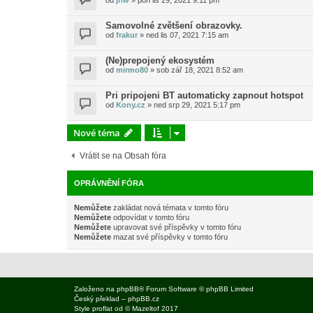
od
jnw
»
pon lis 29, 2021 9:11 pm
Samovolné zvětšení obrazovky.
od
frakur
»
ned lis 07, 2021 7:15 am
(Ne)prepojený ekosystém
od
mirmo80
»
sob zář 18, 2021 8:52 am
Pri pripojeni BT automaticky zapnout hotspot
od
Kony.cz
»
ned srp 29, 2021 5:17 pm
Nové téma
Vrátit se na Obsah fóra
OPRÁVNĚNÍ FÓRA
Nemůžete
zakládat nová témata v tomto fóru
Nemůžete
odpovídat v tomto fóru
Nemůžete
upravovat své příspěvky v tomto fóru
Nemůžete
mazat své příspěvky v tomto fóru
Založeno na
phpBB
® Forum Software © phpBB Limited
Český překlad –
phpBB.cz
Style
proflat
od ©
Mazeltof
2017