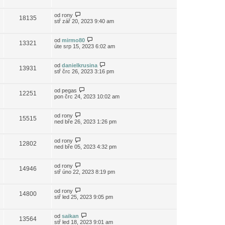
od
rony
18135
stř zář 20, 2023 9:40 am
od
mirmo80
13321
úte srp 15, 2023 6:02 am
od
danielkrusina
13931
stř črc 26, 2023 3:16 pm
od
pegas
12251
pon črc 24, 2023 10:02 am
od
rony
15515
ned bře 26, 2023 1:26 pm
od
rony
12802
ned bře 05, 2023 4:32 pm
od
rony
14946
stř úno 22, 2023 8:19 pm
od
rony
14800
stř led 25, 2023 9:05 pm
od
saikan
13564
stř led 18, 2023 9:01 am