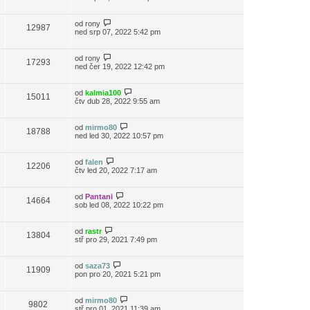
od
rony
12987
ned srp 07, 2022 5:42 pm
od
rony
17293
ned čer 19, 2022 12:42 pm
od
kalmia100
15011
čtv dub 28, 2022 9:55 am
od
mirmo80
18788
ned led 30, 2022 10:57 pm
od
falen
12206
čtv led 20, 2022 7:17 am
od
Pantani
14664
sob led 08, 2022 10:22 pm
od
rastr
13804
stř pro 29, 2021 7:49 pm
od
saza73
11909
pon pro 20, 2021 5:21 pm
od
mirmo80
9802
stř pro 01, 2021 11:39 am