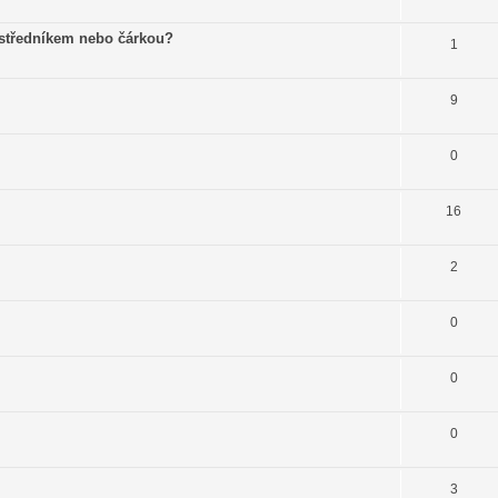
á středníkem nebo čárkou?
1
9
0
16
2
0
0
0
3