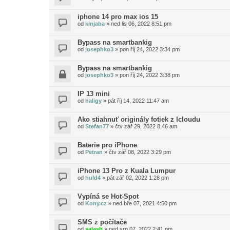
iphone 14 pro max ios 15
od
kinjaba
»
ned lis 06, 2022 8:51 pm
Bypass na smartbankig
od
josephko3
»
pon říj 24, 2022 3:34 pm
Bypass na smartbankig
od
josephko3
»
pon říj 24, 2022 3:38 pm
IP 13 mini
od
haligy
»
pát říj 14, 2022 11:47 am
Ako stiahnuť originály fotiek z Icloudu
od
Stefan77
»
čtv zář 29, 2022 8:46 am
Baterie pro iPhone
od
Petran
»
čtv zář 08, 2022 3:29 pm
iPhone 13 Pro z Kuala Lumpur
od
huld4
»
pát zář 02, 2022 1:28 pm
Vypíná se Hot-Spot
od
Kony.cz
»
ned bře 07, 2021 4:50 pm
SMS z počítače
od
salash
»
ned srp 07, 2022 2:41 pm