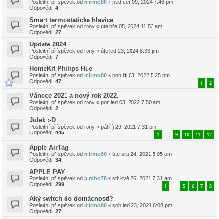
Poslední příspěvek od
mirmo80
«
ned čer 09, 2024 7:46 pm
Odpovědi:
4
Smart termostaticke hlavice
Poslední příspěvek od
rony
«
úte bře 05, 2024 11:53 am
Odpovědi:
27
Update 2024
Poslední příspěvek od
rony
«
úte led 23, 2024 8:33 pm
Odpovědi:
7
HomeKit Philips Hue
Poslední příspěvek od
mirmo80
«
pon říj 03, 2022 5:25 pm
Odpovědi:
47
1
2
Vánoce 2021 a nový rok 2022.
Poslední příspěvek od
rony
«
pon led 03, 2022 7:50 am
Odpovědi:
2
Julek :-D
Poslední příspěvek od
rony
«
pát říj 29, 2021 7:31 pm
Odpovědi:
445
1
9
10
11
12
…
Apple AirTag
Poslední příspěvek od
mirmo80
«
úte srp 24, 2021 5:05 pm
Odpovědi:
34
APPLE PAY
Poslední příspěvek od
jumbo78
«
stř kvě 26, 2021 7:31 am
Odpovědi:
299
1
5
6
7
8
…
Aký switch do domácnosti?
Poslední příspěvek od
mirmo80
«
sob led 23, 2021 6:08 pm
Odpovědi:
27