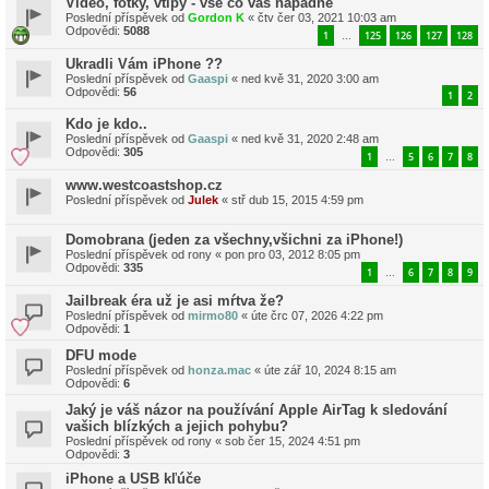
Video, fotky, vtipy - vše co vás napadne
Poslední příspěvek od
Gordon K
«
čtv čer 03, 2021 10:03 am
Odpovědi:
5088
1
125
126
127
128
…
Ukradli Vám iPhone ??
Poslední příspěvek od
Gaaspi
«
ned kvě 31, 2020 3:00 am
Odpovědi:
56
1
2
Kdo je kdo..
Poslední příspěvek od
Gaaspi
«
ned kvě 31, 2020 2:48 am
Odpovědi:
305
1
5
6
7
8
…
www.westcoastshop.cz
Poslední příspěvek od
Julek
«
stř dub 15, 2015 4:59 pm
Domobrana (jeden za všechny,všichni za iPhone!)
Poslední příspěvek od
rony
«
pon pro 03, 2012 8:05 pm
Odpovědi:
335
1
6
7
8
9
…
Jailbreak éra už je asi mŕtva že?
Poslední příspěvek od
mirmo80
«
úte črc 07, 2026 4:22 pm
Odpovědi:
1
DFU mode
Poslední příspěvek od
honza.mac
«
úte zář 10, 2024 8:15 am
Odpovědi:
6
Jaký je váš názor na používání Apple AirTag k sledování
vašich blízkých a jejich pohybu?
Poslední příspěvek od
rony
«
sob čer 15, 2024 4:51 pm
Odpovědi:
3
iPhone a USB kľúče