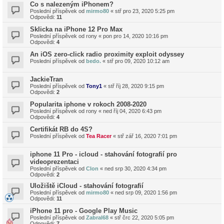
Co s nalezeným iPhonem?
Poslední příspěvek od
mirmo80
«
stř pro 23, 2020 5:25 pm
Odpovědi:
11
Sklicka na iPhone 12 Pro Max
Poslední příspěvek od
rony
«
pon pro 14, 2020 10:16 pm
Odpovědi:
4
An iOS zero-click radio proximity exploit odyssey
Poslední příspěvek od
bedo.
«
stř pro 09, 2020 10:12 am
JackieTran
Poslední příspěvek od
Tony1
«
stř říj 28, 2020 9:15 pm
Odpovědi:
2
Popularita iphone v rokoch 2008-2020
Poslední příspěvek od
rony
«
ned říj 04, 2020 6:43 pm
Odpovědi:
4
Certifikát RB do 4S?
Poslední příspěvek od
Tea Racer
«
stř zář 16, 2020 7:01 pm
iphone 11 Pro - icloud - stahování fotografií pro
videoprezentaci
Poslední příspěvek od
Clon
«
ned srp 30, 2020 4:34 pm
Odpovědi:
2
Uložiště iCloud - stahování fotografií
Poslední příspěvek od
mirmo80
«
ned srp 09, 2020 1:56 pm
Odpovědi:
11
iPhone 11 pro - Google Play Music
Poslední příspěvek od
Zabral68
«
stř črc 22, 2020 5:05 pm
Odpovědi:
7