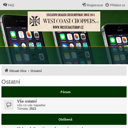
FAQ
Registrovat
Přihlásit se
Obsah fóra
Ostatní
Ostatní
Fórum
Vše ostatní
vše co vás napadne
Témata:
2521
Oblíbená