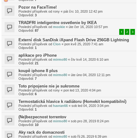
Pozor na FaceTime!
Poslední příspěvek od
rony
«
pát črc 10, 2020 12:42 pm
Odpovědi:
3
TRADFRI inteligentne osvetlenie by IKEA
Poslední příspěvek od
mookie
«
úte čer 16, 2020 10:57 pm
Odpovědi:
87
1
2
3
Externí disk SanDisk iXpand Flash Drive 256GB Lightning
Poslední příspěvek od
Clon
«
pon kvě 25, 2020 7:41 am
Odpovědi:
1
aplikace pro iPhone
Poslední příspěvek od
mirmo80
«
čtv kvě 14, 2020 6:10 am
Odpovědi:
21
koupě iphone 8 plus
Poslední příspěvek od
mirmo80
«
úte úno 04, 2020 12:11 pm
Odpovědi:
7
Toto pripojenie nie je sukromne
Poslední příspěvek od
rony
«
pon led 13, 2020 4:04 pm
Odpovědi:
6
Termostatická hlavice k radiátoru (Homekit kompatibilní)
Poslední příspěvek od
havran66
«
sob led 04, 2020 3:04 pm
Odpovědi:
1
(Ne)bezpecnost torrentov
Poslední příspěvek od
mirmo80
«
sob pro 28, 2019 8:24 pm
Odpovědi:
10
Aky rack do domacnosti
Poslední příspěvek od
mirmo80
«
sob říj 26, 2019 6:39 pm