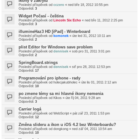
Ikony v zákrytu
Poslední příspěvek od
cczero
«
ned bře 18, 2012 10:55 pm
Odpovědi:
3
Widget Počasí - čeština
Poslední příspěvek od
Lincoln Six Echo
«
ned bře 11, 2012 2:25 pm
Odpovědi:
3
illumineHaz3 HD [iPad] - Winterboard
Poslední příspěvek od
komonek
«
úte led 31, 2012 10:11 am
Odpovědi:
2
plist Editor for Windows save problem
Poslední příspěvek od
dennisek
«
sob pro 31, 2011 3:01 pm
Odpovědi:
2
SpringBoard.strings
Poslední příspěvek od
dennisek
«
stř pro 28, 2011 12:53 pm
Odpovědi:
17
Programování pro iphone - rady
Poslední příspěvek od
holecjakubholec
«
úte lis 01, 2011 2:12 am
Odpovědi:
10
po zmene témy sa mi hlavné ikony nemenia
Poslední příspěvek od
Kikos
«
úte říj 04, 2011 9:28 am
Odpovědi:
3
Carrier logá
Poslední příspěvek od
WebScript
«
pát zář 23, 2011 1:53 pm
Odpovědi:
12
Změna slideru a ikon u iOS 4.2 bez Winterboardu?
Poslední příspěvek od
dongkong
«
ned zář 04, 2011 10:54 am
Odpovědi:
10