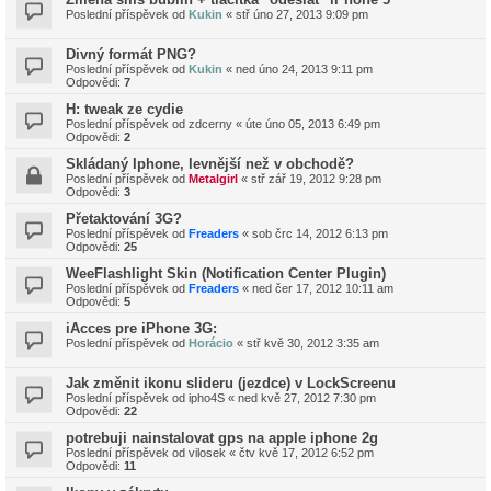
Poslední příspěvek od
Kukin
«
stř úno 27, 2013 9:09 pm
Divný formát PNG?
Poslední příspěvek od
Kukin
«
ned úno 24, 2013 9:11 pm
Odpovědi:
7
H: tweak ze cydie
Poslední příspěvek od
zdcerny
«
úte úno 05, 2013 6:49 pm
Odpovědi:
2
Skládaný Iphone, levnější než v obchodě?
Poslední příspěvek od
Metalgirl
«
stř zář 19, 2012 9:28 pm
Odpovědi:
3
Přetaktování 3G?
Poslední příspěvek od
Freaders
«
sob črc 14, 2012 6:13 pm
Odpovědi:
25
WeeFlashlight Skin (Notification Center Plugin)
Poslední příspěvek od
Freaders
«
ned čer 17, 2012 10:11 am
Odpovědi:
5
iAcces pre iPhone 3G:
Poslední příspěvek od
Horácio
«
stř kvě 30, 2012 3:35 am
Jak změnit ikonu slideru (jezdce) v LockScreenu
Poslední příspěvek od
ipho4S
«
ned kvě 27, 2012 7:30 pm
Odpovědi:
22
potrebuji nainstalovat gps na apple iphone 2g
Poslední příspěvek od
vilosek
«
čtv kvě 17, 2012 6:52 pm
Odpovědi:
11