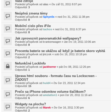
Vase zdroje
Poslední příspěvek od
alias
«
čtv zář 01, 2011 8:07 pm
Odpovědi:
3
Neúplná zmena témy
Poslední příspěvek od
Sphyn0x
«
ned črc 31, 2011 11:38 pm
Odpovědi:
8
Mobilní cislo přes iFile
Poslední příspěvek od
tachos
«
ned črc 31, 2011 6:37 pm
Odpovědi:
8
Jak zprovoznit panoramatické wallpapery?
Poslední příspěvek od
krankenwagen
«
úte črc 19, 2011 10:06 am
Odpovědi:
8
Procenta baterie se ukážou až když je baterie skoro vybitá
Poslední příspěvek od
jiriczek
«
sob črc 16, 2011 10:18 pm
Odpovědi:
2
Nefunkčné LockInfo
Poslední příspěvek od
jackherrer
«
pát črc 08, 2011 12:26 pm
Odpovědi:
1
Uprava html souboru - formatu času na Lockscreen -
ŽADOST
Poslední příspěvek od
huld4
«
čtv čer 23, 2011 12:34 pm
Odpovědi:
15
Prečo sa iPhone odomkne volume tlačítkom?
Poslední příspěvek od
amdatlon1
«
pon čer 20, 2011 11:16 am
Odpovědi:
6
Widgety na plochu?
Poslední příspěvek od
Marek
«
čtv čer 16, 2011 3:30 pm
Odpovědi:
2