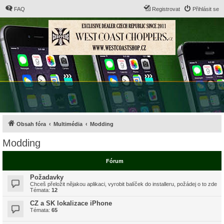
FAQ
Registrovat
Přihlásit se
Obsah fóra
Multimédia
Modding
Modding
Fórum
Požadavky
Chceš přeložit nějakou aplikaci, vyrobit balíček do installeru, požádej o to zde
Témata:
12
CZ a SK lokalizace iPhone
Témata:
65