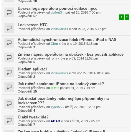
Odpovědi:
18
Úprava loga operátora pomocí editace .ipcc
Poslední příspěvek od
dufoq3
«
pát led 15, 2016 7:00 pm
Odpovědi:
57
1
2
Lockscreen HTC
Poslední příspěvek od
Viruskarlos
«
pon lis 23, 2015 5:47 pm
Automatická synchronizace fotek iPhone / iPad s NAS
Poslední příspěvek od
Clon
«
úte úno 10, 2015 9:18 pm
Odpovědi:
3
Změna nápisu operátora na obrázek - bez použití aplikace
Poslední příspěvek od
rony
«
úte pro 09, 2014 11:52 pm
Odpovědi:
5
Hledam aplikaci
Poslední příspěvek od
Viruskarlos
«
čtv úno 27, 2014 10:08 am
Odpovědi:
2
Jak ručně zamknout iPhone na kodový zámek?
Poslední příspěvek od
ipet
«
pát led 24, 2014 7:14 am
Odpovědi:
15
Jak dostat poznámky nebo nejlépe připomínky na
lockscreen???
Poslední příspěvek od
Tyler55
«
úte říj 22, 2013 12:37 pm
Odpovědi:
4
O aký tweak ide?
Poslední příspěvek od
ABAB
«
pon zář 30, 2013 7:05 am
Odpovědi:
7
Změna sms bublin + tlačítka "odeslat" iPhone 5