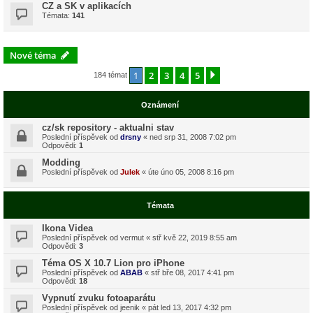
CZ a SK v aplikacích
Témata:
141
Nové téma
1
2
3
4
5
Další
184 témat
Oznámení
cz/sk repository - aktualni stav
Poslední příspěvek od
drsny
«
ned srp 31, 2008 7:02 pm
Odpovědi:
1
Modding
Poslední příspěvek od
Julek
«
úte úno 05, 2008 8:16 pm
Témata
Ikona Videa
Poslední příspěvek od
vermut
«
stř kvě 22, 2019 8:55 am
Odpovědi:
3
Téma OS X 10.7 Lion pro iPhone
Poslední příspěvek od
ABAB
«
stř bře 08, 2017 4:41 pm
Odpovědi:
18
Vypnutí zvuku fotoaparátu
Poslední příspěvek od
jeenik
«
pát led 13, 2017 4:32 pm