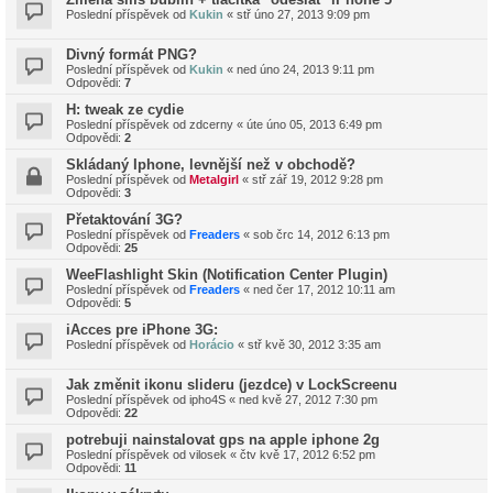
Poslední příspěvek od
Kukin
«
stř úno 27, 2013 9:09 pm
Divný formát PNG?
Poslední příspěvek od
Kukin
«
ned úno 24, 2013 9:11 pm
Odpovědi:
7
H: tweak ze cydie
Poslední příspěvek od
zdcerny
«
úte úno 05, 2013 6:49 pm
Odpovědi:
2
Skládaný Iphone, levnější než v obchodě?
Poslední příspěvek od
Metalgirl
«
stř zář 19, 2012 9:28 pm
Odpovědi:
3
Přetaktování 3G?
Poslední příspěvek od
Freaders
«
sob črc 14, 2012 6:13 pm
Odpovědi:
25
WeeFlashlight Skin (Notification Center Plugin)
Poslední příspěvek od
Freaders
«
ned čer 17, 2012 10:11 am
Odpovědi:
5
iAcces pre iPhone 3G:
Poslední příspěvek od
Horácio
«
stř kvě 30, 2012 3:35 am
Jak změnit ikonu slideru (jezdce) v LockScreenu
Poslední příspěvek od
ipho4S
«
ned kvě 27, 2012 7:30 pm
Odpovědi:
22
potrebuji nainstalovat gps na apple iphone 2g
Poslední příspěvek od
vilosek
«
čtv kvě 17, 2012 6:52 pm
Odpovědi:
11