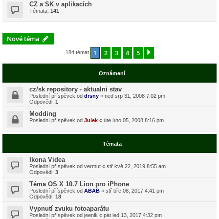
CZ a SK v aplikacích
Témata:
141
Nové téma
1
2
3
4
5
Další
184 témat
Oznámení
cz/sk repository - aktualni stav
Poslední příspěvek od
drsny
«
ned srp 31, 2008 7:02 pm
Odpovědi:
1
Modding
Poslední příspěvek od
Julek
«
úte úno 05, 2008 8:16 pm
Témata
Ikona Videa
Poslední příspěvek od
vermut
«
stř kvě 22, 2019 8:55 am
Odpovědi:
3
Téma OS X 10.7 Lion pro iPhone
Poslední příspěvek od
ABAB
«
stř bře 08, 2017 4:41 pm
Odpovědi:
18
Vypnutí zvuku fotoaparátu
Poslední příspěvek od
jeenik
«
pát led 13, 2017 4:32 pm