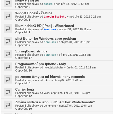
Ikony v zákrytu
Poslední příspěvek od
cczero
«
ned bře 18, 2012 10:55 pm
Odpovědi:
3
Widget Počasí - čeština
Poslední příspěvek od
Lincoln Six Echo
«
ned bře 11, 2012 2:25 pm
Odpovědi:
3
illumineHaz3 HD [iPad] - Winterboard
Poslední příspěvek od
komonek
«
úte led 31, 2012 10:11 am
Odpovědi:
2
plist Editor for Windows save problem
Poslední příspěvek od
dennisek
«
sob pro 31, 2011 3:01 pm
Odpovědi:
2
SpringBoard.strings
Poslední příspěvek od
dennisek
«
stř pro 28, 2011 12:53 pm
Odpovědi:
17
Programování pro iphone - rady
Poslední příspěvek od
holecjakubholec
«
úte lis 01, 2011 2:12 am
Odpovědi:
10
po zmene témy sa mi hlavné ikony nemenia
Poslední příspěvek od
Kikos
«
úte říj 04, 2011 9:28 am
Odpovědi:
3
Carrier logá
Poslední příspěvek od
WebScript
«
pát zář 23, 2011 1:53 pm
Odpovědi:
12
Změna slideru a ikon u iOS 4.2 bez Winterboardu?
Poslední příspěvek od
dongkong
«
ned zář 04, 2011 10:54 am
Odpovědi:
10