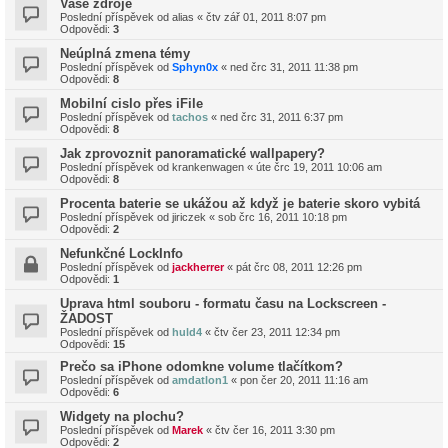
Vase zdroje
Poslední příspěvek od
alias
«
čtv zář 01, 2011 8:07 pm
Odpovědi:
3
Neúplná zmena témy
Poslední příspěvek od
Sphyn0x
«
ned črc 31, 2011 11:38 pm
Odpovědi:
8
Mobilní cislo přes iFile
Poslední příspěvek od
tachos
«
ned črc 31, 2011 6:37 pm
Odpovědi:
8
Jak zprovoznit panoramatické wallpapery?
Poslední příspěvek od
krankenwagen
«
úte črc 19, 2011 10:06 am
Odpovědi:
8
Procenta baterie se ukážou až když je baterie skoro vybitá
Poslední příspěvek od
jiriczek
«
sob črc 16, 2011 10:18 pm
Odpovědi:
2
Nefunkčné LockInfo
Poslední příspěvek od
jackherrer
«
pát črc 08, 2011 12:26 pm
Odpovědi:
1
Uprava html souboru - formatu času na Lockscreen -
ŽADOST
Poslední příspěvek od
huld4
«
čtv čer 23, 2011 12:34 pm
Odpovědi:
15
Prečo sa iPhone odomkne volume tlačítkom?
Poslední příspěvek od
amdatlon1
«
pon čer 20, 2011 11:16 am
Odpovědi:
6
Widgety na plochu?
Poslední příspěvek od
Marek
«
čtv čer 16, 2011 3:30 pm
Odpovědi:
2