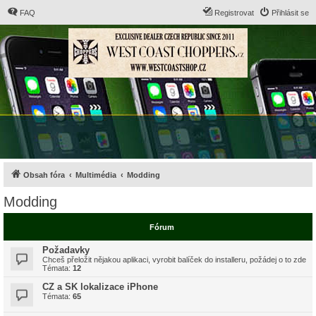
FAQ
Registrovat
Přihlásit se
Obsah fóra
Multimédia
Modding
Modding
Fórum
Požadavky
Chceš přeložit nějakou aplikaci, vyrobit balíček do installeru, požádej o to zde
Témata:
12
CZ a SK lokalizace iPhone
Témata:
65