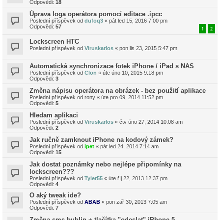
Odpovědi:
18
Úprava loga operátora pomocí editace .ipcc
Poslední příspěvek od
dufoq3
«
pát led 15, 2016 7:00 pm
Odpovědi:
57
1
2
Lockscreen HTC
Poslední příspěvek od
Viruskarlos
«
pon lis 23, 2015 5:47 pm
Automatická synchronizace fotek iPhone / iPad s NAS
Poslední příspěvek od
Clon
«
úte úno 10, 2015 9:18 pm
Odpovědi:
3
Změna nápisu operátora na obrázek - bez použití aplikace
Poslední příspěvek od
rony
«
úte pro 09, 2014 11:52 pm
Odpovědi:
5
Hledam aplikaci
Poslední příspěvek od
Viruskarlos
«
čtv úno 27, 2014 10:08 am
Odpovědi:
2
Jak ručně zamknout iPhone na kodový zámek?
Poslední příspěvek od
ipet
«
pát led 24, 2014 7:14 am
Odpovědi:
15
Jak dostat poznámky nebo nejlépe připomínky na
lockscreen???
Poslední příspěvek od
Tyler55
«
úte říj 22, 2013 12:37 pm
Odpovědi:
4
O aký tweak ide?
Poslední příspěvek od
ABAB
«
pon zář 30, 2013 7:05 am
Odpovědi:
7
Změna sms bublin + tlačítka "odeslat" iPhone 5