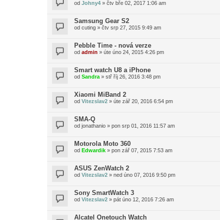
od
Johny4
»
čtv bře 02, 2017 1:06 am
Samsung Gear S2
od
cuting
»
čtv srp 27, 2015 9:49 am
Pebble Time - nová verze
od
admin
»
úte úno 24, 2015 4:26 pm
Smart watch U8 a iPhone
od
Sandra
»
stř říj 26, 2016 3:48 pm
Xiaomi MiBand 2
od
Vitezslav2
»
úte zář 20, 2016 6:54 pm
SMA-Q
od
jonathanio
»
pon srp 01, 2016 11:57 am
Motorola Moto 360
od
Edwardik
»
pon zář 07, 2015 7:53 am
ASUS ZenWatch 2
od
Vitezslav2
»
ned úno 07, 2016 9:50 pm
Sony SmartWatch 3
od
Vitezslav2
»
pát úno 12, 2016 7:26 am
Alcatel Onetouch Watch