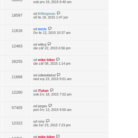
30065
sob pro 19, 2015 6:40 am
od
Killingman
18597
stř lis 18, 2015 1:47 pm
od
mrzic
11616
čtv lis 12, 2015 10:37 am
od
witkoj
12483
úte zář 22, 2015 6:56 pm
od
mike-biker
26255
úte zář 08, 2015 1:14 pm
od
odleteldekel
11668
ned srp 23, 2015 9:01 am
od
iTukan
12260
sob črc 18, 2015 7:02 pm
od
pegas
57405
pon črc 13, 2015 9:50 am
od
rony
12322
úte čer 23, 2015 7:23 pm
od
mike-biker