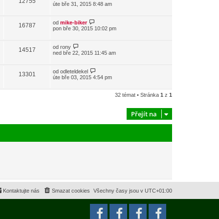
12755
úte bře 31, 2015 8:48 am
od
mike-biker
16787
pon bře 30, 2015 10:02 pm
od
rony
14517
ned bře 22, 2015 11:45 am
od
odleteldekel
13301
úte bře 03, 2015 4:54 pm
32 témat • Stránka
1
z
1
Přejít na
Kontaktujte nás
Smazat cookies
Všechny časy jsou v
UTC+01:00