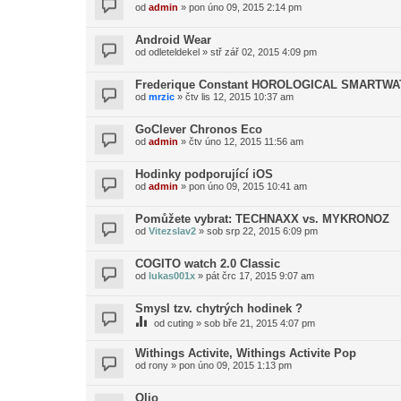
od
admin
»
pon úno 09, 2015 2:14 pm
Android Wear
od
odleteldekel
»
stř zář 02, 2015 4:09 pm
Frederique Constant HOROLOGICAL SMARTW
od
mrzic
»
čtv lis 12, 2015 10:37 am
GoClever Chronos Eco
od
admin
»
čtv úno 12, 2015 11:56 am
Hodinky podporující iOS
od
admin
»
pon úno 09, 2015 10:41 am
Pomůžete vybrat: TECHNAXX vs. MYKRONOZ
od
Vitezslav2
»
sob srp 22, 2015 6:09 pm
COGITO watch 2.0 Classic
od
lukas001x
»
pát črc 17, 2015 9:07 am
Smysl tzv. chytrých hodinek ?
od
cuting
»
sob bře 21, 2015 4:07 pm
Withings Activite, Withings Activite Pop
od
rony
»
pon úno 09, 2015 1:13 pm
Olio