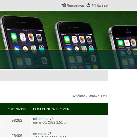
Registrovat
Přihlásit se
32 témat • Stránka
1
z
1
ZOBRAZENÍ
POSLEDNÍ PŘÍSPĚVEK
od
shimie
98262
úte lis 08, 2022 2:51 pm
od
Miuik
25406