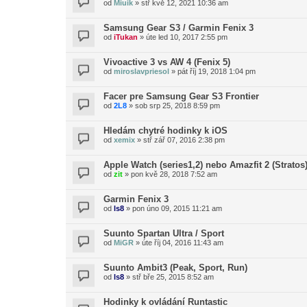
od
Miuik
»
stř kvě 12, 2021 10:36 am
Samsung Gear S3 / Garmin Fenix 3
od
iTukan
»
úte led 10, 2017 2:55 pm
Vivoactive 3 vs AW 4 (Fenix 5)
od
miroslavpriesol
»
pát říj 19, 2018 1:04 pm
Facer pre Samsung Gear S3 Frontier
od
2L8
»
sob srp 25, 2018 8:59 pm
Hledám chytré hodinky k iOS
od
xemix
»
stř zář 07, 2016 2:38 pm
Apple Watch (series1,2) nebo Amazfit 2 (Stratos
od
zit
»
pon kvě 28, 2018 7:52 am
Garmin Fenix 3
od
ls8
»
pon úno 09, 2015 11:21 am
Suunto Spartan Ultra / Sport
od
MiGR
»
úte říj 04, 2016 11:43 am
Suunto Ambit3 (Peak, Sport, Run)
od
ls8
»
stř bře 25, 2015 8:52 am
Hodinky k ovládání Runtastic