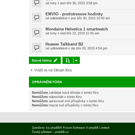
od
rony
»
pon bře 30, 2015 3:58 pm
EMVIO - protistresove hodinky
od
odleteldekel
»
pon bře 30, 2015 10:42 am
Mondaine Helvetica 1 smartwatch
od
rony
»
ned bře 22, 2015 11:45 am
Huawei Talkband B2
od
odleteldekel
»
úte bře 03, 2015 4:54 pm
Nové téma
Vrátit se na Obsah fóra
OPRÁVNĚNÍ FÓRA
Nemůžete
zakládat nová témata v tomto fóru
Nemůžete
odpovídat v tomto fóru
Nemůžete
upravovat své příspěvky v tomto fóru
Nemůžete
mazat své příspěvky v tomto fóru
Založeno na
phpBB
® Forum Software © phpBB Limited
Český překlad –
phpBB.cz