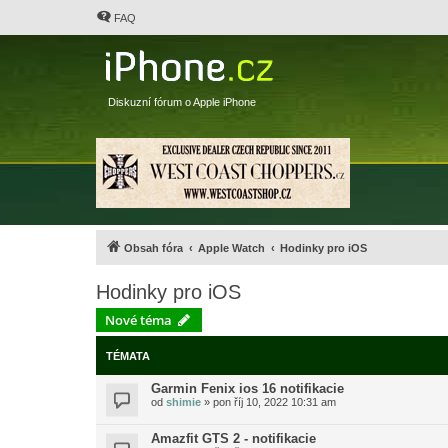
FAQ
Diskuzní fórum o Apple iPhone
Obsah fóra
Apple Watch
Hodinky pro iOS
Hodinky pro iOS
Nové téma
TÉMATA
Garmin Fenix ios 16 notifikacie
od
shimie
»
pon říj 10, 2022 10:31 am
Amazfit GTS 2 - notifikacie