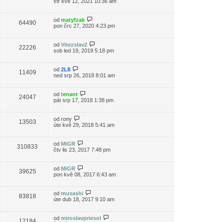
stř kvě 12, 2021 10:36 am
od
matyfzak
64490
pon črc 27, 2020 4:23 pm
od
Vitezslav2
22226
sob led 19, 2019 5:18 pm
od
2L8
11409
ned srp 26, 2018 8:01 am
od
tenant
24047
pát srp 17, 2018 1:38 pm
od
rony
13503
úte kvě 29, 2018 5:41 am
od
MiGR
310833
čtv lis 23, 2017 7:48 pm
od
MiGR
39625
pon kvě 08, 2017 6:43 am
od
musashi
83818
úte dub 18, 2017 9:10 am
od
miroslavpriesol
12184