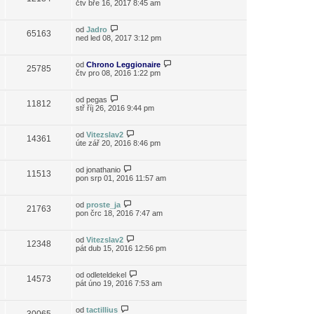
čtv bře 16, 2017 8:45 am
od
Jadro
65163
ned led 08, 2017 3:12 pm
od
Chrono Leggionaire
25785
čtv pro 08, 2016 1:22 pm
od
pegas
11812
stř říj 26, 2016 9:44 pm
od
Vitezslav2
14361
úte zář 20, 2016 8:46 pm
od
jonathanio
11513
pon srp 01, 2016 11:57 am
od
proste_ja
21763
pon črc 18, 2016 7:47 am
od
Vitezslav2
12348
pát dub 15, 2016 12:56 pm
od
odleteldekel
14573
pát úno 19, 2016 7:53 am
od
tactillius