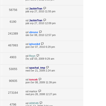
od
JackieTran
58756
pát srp 27, 2010 11:55 pm
od
JackieTran
6190
pát srp 27, 2010 12:09 pm
od
vbruno
241389
úte čer 08, 2010 12:57 pm
od
iphonik4
467993
pon čer 07, 2010 6:29 pm
od
Reyn
4903
čtv zář 03, 2009 9:29 am
od
spachal_tmp
53055
ned čer 21, 2009 2:24 am
od
toncek
90935
pon čer 08, 2009 11:39 pm
od
markor
273164
ned pro 28, 2008 12:27 pm
od
ADIO45
4796