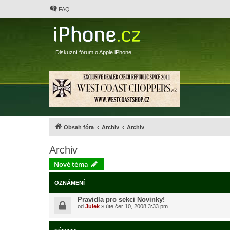
FAQ
Diskuzní fórum o Apple iPhone
Obsah fóra
Archiv
Archiv
Archiv
Nové téma
OZNÁMENÍ
Pravidla pro sekci Novinky!
od
Julek
»
úte čer 10, 2008 3:33 pm