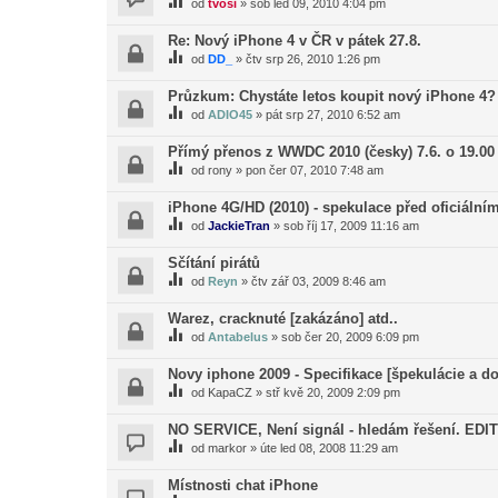
od
tvosi
»
sob led 09, 2010 4:04 pm
Re: Nový iPhone 4 v ČR v pátek 27.8.
od
DD_
»
čtv srp 26, 2010 1:26 pm
Průzkum: Chystáte letos koupit nový iPhone 4?
od
ADIO45
»
pát srp 27, 2010 6:52 am
Přímý přenos z WWDC 2010 (česky) 7.6. o 19.00
od
rony
»
pon čer 07, 2010 7:48 am
iPhone 4G/HD (2010) - spekulace před oficiáln
od
JackieTran
»
sob říj 17, 2009 11:16 am
Sčítání pirátů
od
Reyn
»
čtv zář 03, 2009 8:46 am
Warez, cracknuté [zakázáno] atd..
od
Antabelus
»
sob čer 20, 2009 6:09 pm
Novy iphone 2009 - Specifikace [špekulácie a d
od
KapaCZ
»
stř kvě 20, 2009 2:09 pm
NO SERVICE, Není signál - hledám řešení. EDI
od
markor
»
úte led 08, 2008 11:29 am
Místnosti chat iPhone