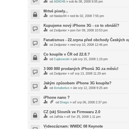
od
ADIO45
»
sob lis 08, 2008 9:05 pm
Mrtvé pixely...
od
hladas94
»
ned lis 02, 2008 7:55 pm
Kupujeme nový iPhone 3G - co to obnáší?
od
Zedjunior
»
pon čer 09, 2008 10:53 pm
Fanatismus - 22.srpna před obchody Českých o
od
Zedjunior
»
ned srp 10, 2008 12:46 pm
Co koupíte v ČR od 22.8.?
od
Cajkowski
»
pát srp 15, 2008 1:19 pm
3 000 000 prodaných iPhonů 3G za měsíc!
od
Zedjunior
»
stř srp 13, 2008 11:29 am
Jakým způsobem iPhone 3G koupíte?
od
Antabelus
»
úte srp 12, 2008 9:25 am
iPhone nano ?
od
Drago
»
stř srp 06, 2008 2:37 pm
CZ (sk) Slovník ve Firmwaru 2.0
od
JaRda
»
stř čer 25, 2008 1:11 pm
Videozáznam: WWDC 08 Keynote