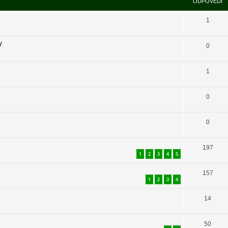
ODPOVĚDI
1
y
0
1
0
0
197
1
2
3
4
5
157
1
2
3
4
14
50