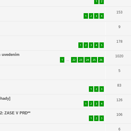
1
2
153
1
2
3
4
9
178
1
2
3
4
5
ím uvedením
1020
1
22
23
24
25
26
…
5
83
1
2
3
ohady]
126
1
2
3
4
T2: ZASE V PRD**
106
1
2
3
6