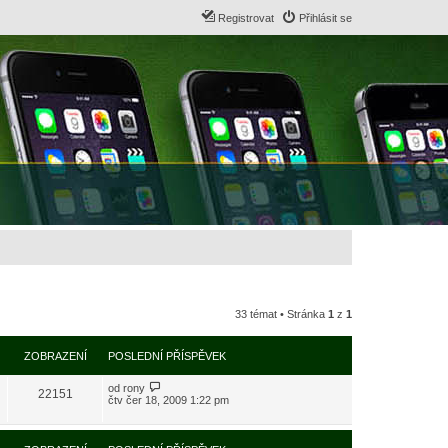
Registrovat
Přihlásit se
33 témat • Stránka
1
z
1
ZOBRAZENÍ
POSLEDNÍ PŘÍSPĚVEK
od
rony
22151
čtv čer 18, 2009 1:22 pm