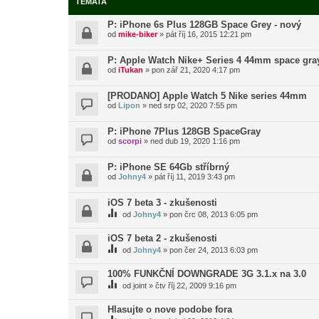
TÉMATA
P: iPhone 6s Plus 128GB Space Grey - nový
od
mike-biker
»
pát říj 16, 2015 12:21 pm
P: Apple Watch Nike+ Series 4 44mm space gra
od
iTukan
»
pon zář 21, 2020 4:17 pm
[PRODANO] Apple Watch 5 Nike series 44mm
od
Lipon
»
ned srp 02, 2020 7:55 pm
P: iPhone 7Plus 128GB SpaceGray
od
scorpi
»
ned dub 19, 2020 1:16 pm
P: iPhone SE 64Gb stříbrný
od
Johny4
»
pát říj 11, 2019 3:43 pm
iOS 7 beta 3 - zkušenosti
od
Johny4
»
pon črc 08, 2013 6:05 pm
iOS 7 beta 2 - zkušenosti
od
Johny4
»
pon čer 24, 2013 6:03 pm
100% FUNKČNÍ DOWNGRADE 3G 3.1.x na 3.0
od
joint
»
čtv říj 22, 2009 9:16 pm
Hlasujte o nove podobe fora