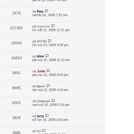
pát lis 14, 2008 7:04 pm
od
Paly
3478
ned lis 02, 2008 7:57 pm
od
maweric
227355
čtv zář 11, 2008 11:21 pm
od
S474N
29540
čtv srp 21, 2008 9:28 pm
od
Almi
24810
pát srp 15, 2008 11:10 pm
od
Julek
3851
pát srp 15, 2008 8:43 pm
od
ilijusin
8895
úte srp 12, 2008 4:24 pm
od
Zedjunior
6563
ned srp 10, 2008 5:10 pm
od
terry
3829
stř čer 25, 2008 3:43 pm
od
ert
3586