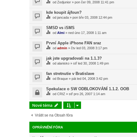
od
Zedjunior
»
pon čer 09, 2008 11:41 pm
kde koupit ájfoun?
od
jancada
»
pon bře 03, 2008 12:44 pm
SMSD vs iSMS
od
Almi
»
ned úno 17, 2008 1:11 am
První Apple iPhone FAN sraz
od
admin
»
čtv led 03, 2008 3:17 pm
jak jste upgradovali na 1.1.3?
od
alanisko
»
stř led 30, 2008 1:49 pm
fan stretnutie v Bratislave
od
Braque
»
pát led 04, 2008 3:42 pm
Spekulace o SW ODBLOKOVÁNÍ 1.1.2. OOB
od
CRIZ
»
stř pro 26, 2007 1:14 am
Nové téma
Vrátit se na Obsah fóra
OPRÁVNĚNÍ FÓRA