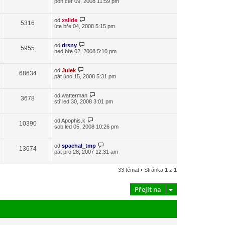
pon čer 09, 2008 11:59 pm
od
xslide
5316
úte bře 04, 2008 5:15 pm
od
drsny
5955
ned bře 02, 2008 5:10 pm
od
Julek
68634
pát úno 15, 2008 5:31 pm
od
watterman
3678
stř led 30, 2008 3:01 pm
od
Apophis.k
10390
sob led 05, 2008 10:26 pm
od
spachal_tmp
13674
pát pro 28, 2007 12:31 am
33 témat • Stránka
1
z
1
Přejít na