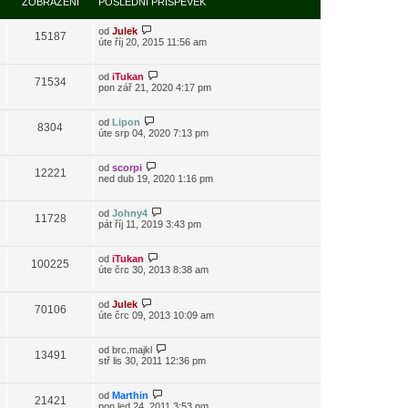
ZOBRAZENÍ
POSLEDNÍ PŘÍSPĚVEK
od
Julek
15187
úte říj 20, 2015 11:56 am
od
iTukan
71534
pon zář 21, 2020 4:17 pm
od
Lipon
8304
úte srp 04, 2020 7:13 pm
od
scorpi
12221
ned dub 19, 2020 1:16 pm
od
Johny4
11728
pát říj 11, 2019 3:43 pm
od
iTukan
100225
úte črc 30, 2013 8:38 am
od
Julek
70106
úte črc 09, 2013 10:09 am
od
brc.majkl
13491
stř lis 30, 2011 12:36 pm
od
Marthin
21421
pon led 24, 2011 3:53 pm