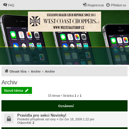
FAQ
Registrovat
Přihlásit se
Obsah fóra
Archiv
Archiv
Archiv
Nové téma
33 témat • Stránka
1
z
1
Oznámení
Pravidla pro sekci Novinky!
Poslední příspěvek od
rony
«
čtv čer 18, 2009 1:22 pm
Odpovědi:
2