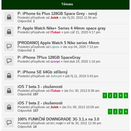
Témata
P: iPhone 6s Plus 128GB Space Grey - nový
Poslední příspěvek od
Julek
«
úte říj 20, 2015 11:56 am
Odpovědi:
1
P: Apple Watch Nike+ Series 4 44mm space gray
Poslední příspěvek od
iTukan
«
pon zář 21, 2020 4:17 pm
[PRODANO] Apple Watch 5 Nike series 44mm
Poslední příspěvek od
Lipon
«
úte srp 04, 2020 7:13 pm
Odpovědi:
1
P: iPhone 7Plus 128GB SpaceGray
Poslední příspěvek od
scorpi
«
ned dub 19, 2020 1:16 pm
P: iPhone SE 64Gb stříbrný
Poslední příspěvek od
Johny4
«
pát říj 11, 2019 3:43 pm
iOS 7 beta 3 - zkušenosti
Poslední příspěvek od
iTukan
«
úte črc 30, 2013 8:38 am
Odpovědi:
197
1
2
3
4
5
iOS 7 beta 2 - zkušenosti
Poslední příspěvek od
Julek
«
úte črc 09, 2013 10:09 am
Odpovědi:
157
1
2
3
4
100% FUNKČNÍ DOWNGRADE 3G 3.1.x na 3.0
Poslední příspěvek od
brc.majkl
«
stř lis 30, 2011 12:36 pm
Odpovědi:
14