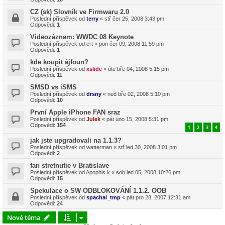
CZ (sk) Slovník ve Firmwaru 2.0
Poslední příspěvek od
terry
«
stř čer 25, 2008 3:43 pm
Odpovědi:
1
Videozáznam: WWDC 08 Keynote
Poslední příspěvek od
ert
«
pon čer 09, 2008 11:59 pm
Odpovědi:
1
kde koupit ájfoun?
Poslední příspěvek od
xslide
«
úte bře 04, 2008 5:15 pm
Odpovědi:
11
SMSD vs iSMS
Poslední příspěvek od
drsny
«
ned bře 02, 2008 5:10 pm
Odpovědi:
10
První Apple iPhone FAN sraz
Poslední příspěvek od
Julek
«
pát úno 15, 2008 5:31 pm
Odpovědi:
154
1
2
3
4
jak jste upgradovali na 1.1.3?
Poslední příspěvek od
watterman
«
stř led 30, 2008 3:01 pm
Odpovědi:
2
fan stretnutie v Bratislave
Poslední příspěvek od
Apophis.k
«
sob led 05, 2008 10:26 pm
Odpovědi:
15
Spekulace o SW ODBLOKOVÁNÍ 1.1.2. OOB
Poslední příspěvek od
spachal_tmp
«
pát pro 28, 2007 12:31 am
Odpovědi:
24
Nové téma