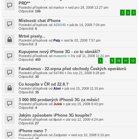
PRD**
Poslední příspěvek od
markor
«
ned pro 28, 2008 12:27 pm
Odpovědi:
106
1
2
3
Místnosti chat iPhone
Poslední příspěvek od
ADIO45
«
pát lis 14, 2008 7:04 pm
Odpovědi:
6
Mrtvé pixely...
Poslední příspěvek od
Paly
«
ned lis 02, 2008 7:57 pm
Odpovědi:
3
Kupujeme nový iPhone 3G - co to obnáší?
Poslední příspěvek od
maweric
«
čtv zář 11, 2008 11:21 pm
Odpovědi:
450
1
9
10
11
12
…
Fanatismus - 22.srpna před obchody Českých operátorů
Poslední příspěvek od
S474N
«
čtv srp 21, 2008 9:28 pm
Odpovědi:
30
Co koupíte v ČR od 22.8.?
Poslední příspěvek od
Almi
«
pát srp 15, 2008 11:10 pm
Odpovědi:
35
3 000 000 prodaných iPhonů 3G za měsíc!
Poslední příspěvek od
Julek
«
pát srp 15, 2008 8:43 pm
Odpovědi:
4
Jakým způsobem iPhone 3G koupíte?
Poslední příspěvek od
ilijusin
«
úte srp 12, 2008 4:24 pm
Odpovědi:
27
iPhone nano ?
Poslední příspěvek od
Zedjunior
«
ned srp 10, 2008 5:10 pm
Odpovědi:
16