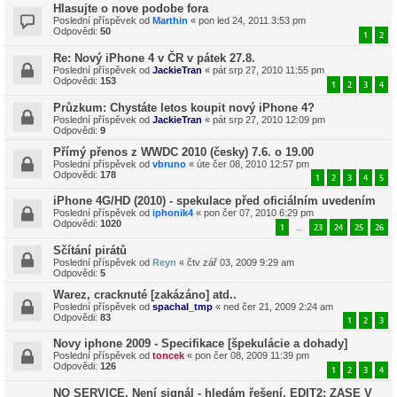
Hlasujte o nove podobe fora
Poslední příspěvek od
Marthin
«
pon led 24, 2011 3:53 pm
Odpovědi:
50
1
2
Re: Nový iPhone 4 v ČR v pátek 27.8.
Poslední příspěvek od
JackieTran
«
pát srp 27, 2010 11:55 pm
Odpovědi:
153
1
2
3
4
Průzkum: Chystáte letos koupit nový iPhone 4?
Poslední příspěvek od
JackieTran
«
pát srp 27, 2010 12:09 pm
Odpovědi:
9
Přímý přenos z WWDC 2010 (česky) 7.6. o 19.00
Poslední příspěvek od
vbruno
«
úte čer 08, 2010 12:57 pm
Odpovědi:
178
1
2
3
4
5
iPhone 4G/HD (2010) - spekulace před oficiálním uvedením
Poslední příspěvek od
iphonik4
«
pon čer 07, 2010 6:29 pm
Odpovědi:
1020
1
23
24
25
26
…
Sčítání pirátů
Poslední příspěvek od
Reyn
«
čtv zář 03, 2009 9:29 am
Odpovědi:
5
Warez, cracknuté [zakázáno] atd..
Poslední příspěvek od
spachal_tmp
«
ned čer 21, 2009 2:24 am
Odpovědi:
83
1
2
3
Novy iphone 2009 - Specifikace [špekulácie a dohady]
Poslední příspěvek od
toncek
«
pon čer 08, 2009 11:39 pm
Odpovědi:
126
1
2
3
4
NO SERVICE, Není signál - hledám řešení. EDIT2: ZASE V