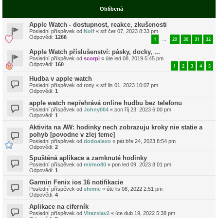
Oblíbená
Apple Watch - dostupnost, reakce, zkušenosti
Poslední příspěvek od
Nolf
«
stř čer 07, 2023 8:33 pm
Odpovědi:
1266
1
29
30
31
32
…
Apple Watch příslušenství: pásky, docky, ...
Poslední příspěvek od
scorpi
«
úte led 08, 2019 5:45 pm
Odpovědi:
160
1
2
3
4
5
Hudba v apple watch
Poslední příspěvek od
rony
«
stř lis 01, 2023 10:07 pm
Odpovědi:
1
apple watch nepřehrává online hudbu bez telefonu
Poslední příspěvek od
Johny004
«
pon říj 23, 2023 6:00 pm
Odpovědi:
1
Aktivita na AW: hodinky nech zobrazuju kroky nie statie a
pohyb [povodne v zlej teme]
Poslední příspěvek od
dodoalexo
«
pát bře 24, 2023 8:54 pm
Odpovědi:
2
Spuštěná aplikace a zamknuté hodinky
Poslední příspěvek od
mirmo80
«
pon led 09, 2023 8:01 pm
Odpovědi:
1
Garmin Fenix ios 16 notifikacie
Poslední příspěvek od
shimie
«
úte lis 08, 2022 2:51 pm
Odpovědi:
4
Aplikace na ciferník
Poslední příspěvek od
Vitezslav2
«
úte dub 19, 2022 5:38 pm