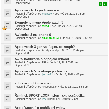
Odpovědi:
61
1
2
Apple watch 3 synchronizace
Poslední příspěvek od
michalv
«
sob kvě 16, 2020 3:33 pm
Odpovědi:
8
Zkomolene meno Apple watch 5
Poslední příspěvek od
atko3
«
sob úno 29, 2020 6:38 pm
Odpovědi:
2
AW series 3 na Iphone 6
Poslední příspěvek od
allienaman23
«
úte pro 24, 2019 10:58 pm
Apple watch 3.gen vs. 4.gen, co koupit?
Poslední příspěvek od
Anndy
«
ned pro 01, 2019 11:47 pm
Odpovědi:
8
AW 5- notifikacia o odpojeni iPhonu
Poslední příspěvek od
Fifik
«
úte lis 19, 2019 7:47 pm
Odpovědi:
1
Apple watch 5 nevibruje pri hovore
Poslední příspěvek od
jaguar21
«
čtv lis 14, 2019 4:01 pm
Zobrazení v Domácnosti
Poslední příspěvek od
hrubesdusan
«
úte lis 12, 2019 8:54 pm
Řemínek SPORT LOOP nylon - skutečná délka
Poslední příspěvek od
jnw
«
pon říj 21, 2019 9:03 pm
Apple Watch 4 a prohlizeni webu.