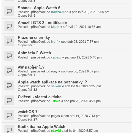
Odpovědi:
5
Spánek, Apple Watch 6
Poslední příspěvek od
honza.mac
«
pon kvě 31, 2021 3:55 pm
Odpovědi:
6
Amazfit GTS 2 - notifikacie
Poslední příspěvek od
Miuik
«
stř kvě 12, 2021 10:36 am
Prázdné ciferníky
Poslední příspěvek od
Nolf
«
sob dub 03, 2021 7:37 pm
Odpovědi:
3
Animácia  Watch.
Poslední příspěvek od
cabajp
«
pát úno 19, 2021 5:48 pm
AW nabíjení..?
Poslední příspěvek od
rony
«
sob úno 06, 2021 9:07 pm
Odpovědi:
7
Apple watch aplikace na poznamky..?
Poslední příspěvek od
saikan
«
sob led 09, 2021 9:27 pm
Odpovědi:
12
Cvičení - vlastní aktivita
Poslední příspěvek od
Triska
«
ned pro 20, 2020 4:27 pm
watchOS 7
Poslední příspěvek od
pegas
«
pon pro 14, 2020 7:13 pm
Odpovědi:
27
Budík iba na Apple Watch
Poslední příspěvek od
tdavid
«
stř lis 04, 2020 5:57 am