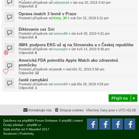
Poslední příspěvek od
rallydavid
«
úte srp 20, 2019 3:42 pm
Odpovědi:
2
Oprava iwatch 3 levně v Praze
Poslední příspěvek od
Koty_30
«
sob čer 22, 2019 5:11 pm
Diktovanie cez Siri
Poslední příspěvek od
mirmo80
«
úte kvě 28, 2019 4:31 pm
Odpovědi:
6
AW4: podpora EKG už aj na Slovensku a v Českej republike
Poslední příspěvek od
nunasjiri
«
úte kvě 14, 2019 9:36 pm
Odpovědi:
6
Americká FDA potvrdila Apple Watch ako zdravotnú
pomôcku
Poslední příspěvek od
jeenik
«
ned bře 31, 2019 5:58 am
Odpovědi:
12
časté zamykání
Poslední příspěvek od
mirmo80
«
pát bře 29, 2019 4:59 pm
Odpovědi:
1
Přejít na
Kontaktujte nás
Smazat cookies
Všechny časy jsou v
UTC+01:00
Založeno na
phpBB
® Forum Software © phpBB Limited
Český překlad –
phpBB.cz
Style
proflat
od ©
Mazeltof
2017
Soukromí
|
Podmínky