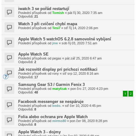
iwatch 3 se pořád restartují
Poslední příspěvek od
Tomish
«
pát říj 30, 2020 7:35 am
Odpovědi:
21
Watch 3 při cvičení chybí mapa
Poslední příspěvek od
Tesi7
«
stř říj 14, 2020 2:06 pm
Apple Watch 5 watchOS 6.2.8 samovolné vybíjení
Poslední příspěvek od
jnw
«
sob říj 03, 2020 7:51 am
Apple Watch SE
Poslední příspěvek od
pegas
«
pát zář 25, 2020 6:47 am
Odpovědi:
2
Jak rozsvitit display pri prichozi notifikaci
Poslední příspěvek od
rony
«
stř srp 12, 2020 8:16 am
Odpovědi:
17
Samsung Gear S3 / Garmin Fenix 3
Poslední příspěvek od
matyfzak
«
pon črc 27, 2020 4:23 pm
Odpovědi:
48
1
2
Facebook messenger se nespáruje
Poslední příspěvek od
bedo.
«
stř čer 10, 2020 4:45 pm
Odpovědi:
8
Folia alebo ochrana pre Apple Watch
Poslední příspěvek od
mirmo80
«
pon čer 08, 2020 8:28 pm
Odpovědi:
8
Apple Watch 3 - dojmy
Poslední příspěvek od
rony
«
úte čer 02, 2020 6:48 pm