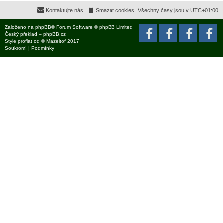
Kontaktujte nás
Smazat cookies
Všechny časy jsou v
UTC+01:00
Založeno na
phpBB
® Forum Software © phpBB Limited
Český překlad –
phpBB.cz
Style
proflat
od ©
Mazeltof
2017
Soukromí
|
Podmínky