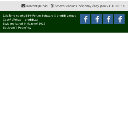
Kontaktujte nás
Smazat cookies
Všechny časy jsou v
UTC+01:00
Založeno na
phpBB
® Forum Software © phpBB Limited
Český překlad –
phpBB.cz
Style
proflat
od ©
Mazeltof
2017
Soukromí
|
Podmínky