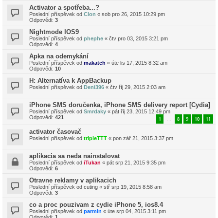
Activator a spotřeba...?
Poslední příspěvek od
Clon
«
sob pro 26, 2015 10:29 pm
Odpovědi:
3
Nightmode IOS9
Poslední příspěvek od
phephe
«
čtv pro 03, 2015 3:21 pm
Odpovědi:
4
Apka na odemykání
Poslední příspěvek od
makatch
«
úte lis 17, 2015 8:32 am
Odpovědi:
10
H: Alternatíva k AppBackup
Poslední příspěvek od
Deni396
«
čtv říj 29, 2015 2:03 am
iPhone SMS doručenka, iPhone SMS delivery report [Cydia]
Poslední příspěvek od
Smrdaky
«
pát říj 23, 2015 12:49 pm
Odpovědi:
421
1
8
9
10
11
…
activator časovač
Poslední příspěvek od
tripleTTT
«
pon zář 21, 2015 3:37 pm
aplikacia sa neda nainstalovat
Poslední příspěvek od
iTukan
«
pát srp 21, 2015 9:35 pm
Odpovědi:
6
Otravne reklamy v aplikacich
Poslední příspěvek od
cuting
«
stř srp 19, 2015 8:58 am
Odpovědi:
3
co a proc pouzivam z cydie iPhone 5, ios8.4
Poslední příspěvek od
parmin
«
úte srp 04, 2015 3:11 pm
Odpovědi:
1