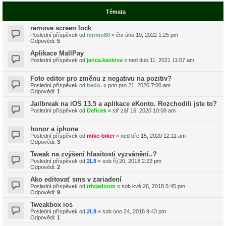
Témata
remove screen lock
Poslední příspěvek od
mirmo80
«
čtv úno 10, 2022 1:25 pm
Odpovědi:
5
Aplikace MallPay
Poslední příspěvek od
janca.kaslova
«
ned dub 11, 2021 11:07 am
Foto editor pro změnu z negativu na pozitiv?
Poslední příspěvek od
bedo.
«
pon pro 21, 2020 7:00 am
Odpovědi:
1
Jailbreak na iOS 13.5 a aplikace eKonto. Rozchodili jste to?
Poslední příspěvek od
Deficek
«
stř zář 16, 2020 10:08 am
honor a iphone
Poslední příspěvek od
mike-biker
«
ned bře 15, 2020 12:11 am
Odpovědi:
3
Tweak na zvýšení hlasitosti vyzvánění..?
Poslední příspěvek od
2L8
«
sob říj 20, 2018 2:22 pm
Odpovědi:
2
Ako editovať sms v zariadení
Poslední příspěvek od
trivjednom
«
sob kvě 26, 2018 5:45 pm
Odpovědi:
9
Tweakbox ios
Poslední příspěvek od
2L8
«
sob úno 24, 2018 9:43 pm
Odpovědi:
1