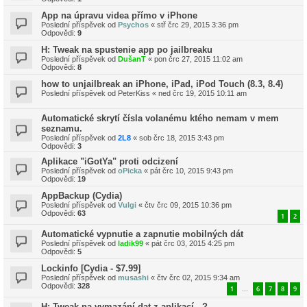
App na úpravu videa přímo v iPhone
Poslední příspěvek od
Psychos
«
stř črc 29, 2015 3:36 pm
Odpovědi:
9
H: Tweak na spustenie app po jailbreaku
Poslední příspěvek od
DušanT
«
pon črc 27, 2015 11:02 am
Odpovědi:
8
how to unjailbreak an iPhone, iPad, iPod Touch (8.3, 8.4)
Poslední příspěvek od
PeterKiss
«
ned črc 19, 2015 10:11 am
Automatické skrytí čísla volanému ktého nemam v mem
seznamu.
Poslední příspěvek od
2L8
«
sob črc 18, 2015 3:43 pm
Odpovědi:
3
Aplikace "iGotYa" proti odcizení
Poslední příspěvek od
oPicka
«
pát črc 10, 2015 9:43 pm
Odpovědi:
19
AppBackup (Cydia)
Poslední příspěvek od
Vulgi
«
čtv črc 09, 2015 10:36 pm
Odpovědi:
63
1
2
Automatické vypnutie a zapnutie mobilných dát
Poslední příspěvek od
ladik99
«
pát črc 03, 2015 4:25 pm
Odpovědi:
5
Lockinfo [Cydia - $7.99]
Poslední příspěvek od
musashi
«
čtv črc 02, 2015 9:34 am
Odpovědi:
328
1
6
7
8
9
…
H: Tweak na vymazání dat z aplikací...?