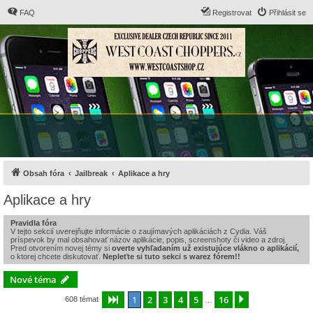
FAQ
Registrovat
Přihlásit se
Obsah fóra
Jailbreak
Aplikace a hry
Aplikace a hry
Pravidla fóra
V tejto sekcií uverejňujte informácie o zaujímavých aplikáciách z Cydia. Váš
príspevok by mal obsahovať názov aplikácie, popis, screenshoty či video a zdroj.
Pred otvorením novej témy si
overte vyhľadaním už existujúce vlákno o aplikácií,
o ktorej chcete diskutovať.
Nepleťte si tuto sekci s warez fórem!!
Nové téma
1
2
3
4
5
16
Stránka
1
z
16
Další
608 témat
…