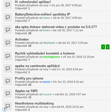
H: zaheslování aplikací
Poslední příspěvek od
rony
«
čtv pro 28, 2017 6:58 pm
Odpovědi:
1
BatteryDetective-měření spotřeby IP
Poslední příspěvek od
siana
«
úte lis 28, 2017 4:08 pm
Odpovědi:
7
aka apka dokaze stahovat videa z youtube na 5.0.1??
Poslední příspěvek od
Koks
«
úte zář 05, 2017 1:12 am
Odpovědi:
28
Activator
Poslední příspěvek od
SkyHawk
«
úte led 10, 2017 2:03 pm
Odpovědi:
55
1
2
Rychlé vyhledávání kontaktů a historie
Poslední příspěvek od
michalgonec
«
stř srp 10, 2016 12:29 pm
Odpovědi:
7
appka na zamknutie aplikácii
Poslední příspěvek od
rony
«
ned črc 10, 2016 6:55 pm
Odpovědi:
3
Profily pro iphone
Poslední příspěvek od
mrzic
«
čtv čer 23, 2016 6:22 pm
Odpovědi:
20
Appka na SMS
Poslední příspěvek od
cczero
«
sob bře 12, 2016 4:57 am
Odpovědi:
12
Hearthstone multitasking
Poslední příspěvek od
rony
«
pon led 04, 2016 10:01 pm
Odpovědi:
2