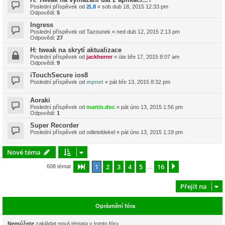
Poslední příspěvek od
2L8
«
sob dub 18, 2015 12:33 pm
Odpovědi:
5
Ingress
Poslední příspěvek od
Tazounek
«
ned dub 12, 2015 2:13 pm
Odpovědi:
27
H: tweak na skrytí aktualizace
Poslední příspěvek od
jackherrer
«
úte bře 17, 2015 8:07 am
Odpovědi:
9
iTouchSecure ios8
Poslední příspěvek od
mpnet
«
pát bře 13, 2015 8:32 pm
Aoraki
Poslední příspěvek od
martin.doc
«
pát úno 13, 2015 1:56 pm
Odpovědi:
1
Super Recorder
Poslední příspěvek od
odleteldekel
«
pát úno 13, 2015 1:19 pm
Nové téma
1
2
3
4
5
16
Stránka
1
z
16
Další
608 témat
…
Přejít na
Oprávnění fóra
Nemůžete
zakládat nová témata v tomto fóru