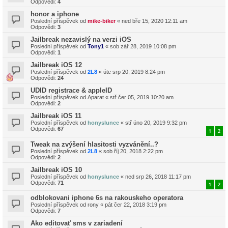
Odpovědi:
4
honor a iphone
Poslední příspěvek od
mike-biker
«
ned bře 15, 2020 12:11 am
Odpovědi:
3
Jailbreak nezavislý na verzi iOS
Poslední příspěvek od
Tony1
«
sob zář 28, 2019 10:08 pm
Odpovědi:
1
Jailbreak iOS 12
Poslední příspěvek od
2L8
«
úte srp 20, 2019 8:24 pm
Odpovědi:
24
UDID registrace & appleID
Poslední příspěvek od
Aparat
«
stř čer 05, 2019 10:20 am
Odpovědi:
2
Jailbreak iOS 11
Poslední příspěvek od
honyslunce
«
stř úno 20, 2019 9:32 pm
Odpovědi:
67
1
2
Tweak na zvýšení hlasitosti vyzvánění..?
Poslední příspěvek od
2L8
«
sob říj 20, 2018 2:22 pm
Odpovědi:
2
Jailbreak iOS 10
Poslední příspěvek od
honyslunce
«
ned srp 26, 2018 11:17 pm
Odpovědi:
71
1
2
odblokovani iphone 6s na rakouskeho operatora
Poslední příspěvek od
rony
«
pát čer 22, 2018 3:19 pm
Odpovědi:
7
Ako editovať sms v zariadení