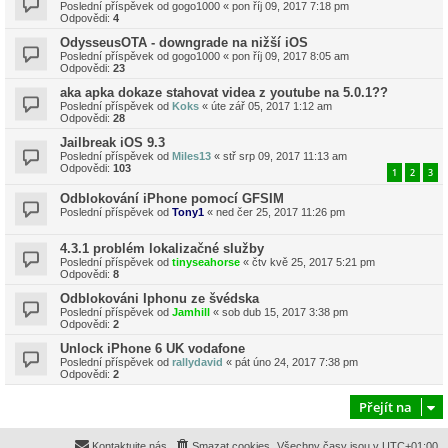
Poslední příspěvek od
gogo1000
«
pon říj 09, 2017 7:18 pm
Odpovědi:
4
OdysseusOTA - downgrade na nižší iOS
Poslední příspěvek od
gogo1000
«
pon říj 09, 2017 8:05 am
Odpovědi:
23
aka apka dokaze stahovat videa z youtube na 5.0.1??
Poslední příspěvek od
Koks
«
úte zář 05, 2017 1:12 am
Odpovědi:
28
Jailbreak iOS 9.3
Poslední příspěvek od
Miles13
«
stř srp 09, 2017 11:13 am
Odpovědi:
103
1
2
3
Odblokování iPhone pomocí GFSIM
Poslední příspěvek od
Tony1
«
ned čer 25, 2017 11:26 pm
4.3.1 problém lokalizačné služby
Poslední příspěvek od
tinyseahorse
«
čtv kvě 25, 2017 5:21 pm
Odpovědi:
8
Odblokováni Iphonu ze švédska
Poslední příspěvek od
Jamhill
«
sob dub 15, 2017 3:38 pm
Odpovědi:
2
Unlock iPhone 6 UK vodafone
Poslední příspěvek od
rallydavid
«
pát úno 24, 2017 7:38 pm
Odpovědi:
2
Přejít na
Kontaktujte nás
Smazat cookies
Všechny časy jsou v
UTC+01:00