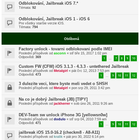
Odblokování, Jailbreak iOS 7.*
Témata:
92
Odblokování, Jailbreak iOS 1 - iOS 6
Pre všetky staršie verzie iOS.
Témata:
794
Oblíbená
Factory unlock - tovarni odblokovani podle IMEI
Poslední příspěvek od
asconn
«
stř bře 15, 2017 1:02 pm
Odpovědi:
369
1
7
8
9
10
…
Custom FW (CFW) iOS 3.1.3 - 4.3.3 - untethered Jailbreak
Poslední příspěvek od
Metalgirl
«
pát črc 12, 2013 7:53 pm
Odpovědi:
473
1
9
10
11
12
…
3 dulezite veci, ktere byste meli vedet o SHSH
Poslední příspěvek od
Metalgirl
«
pon srp 29, 2011 3:42 pm
Na co je dobrý Jailbreak (JB) [TIPY]
Poslední příspěvek od
jackherrer
«
sob úno 26, 2011 9:26 am
DEV-Team sw unlock iPhone 3G [yellowsn0w]
Poslední příspěvek od
dodulo
«
stř srp 04, 2010 7:59 am
Odpovědi:
471
1
9
10
11
12
…
jailbreak iOS 15.0-16.2 (checkm8 - A8-A11)
Poslední příspěvek od
kralik
«
pát pro 30, 2022 6:14 pm