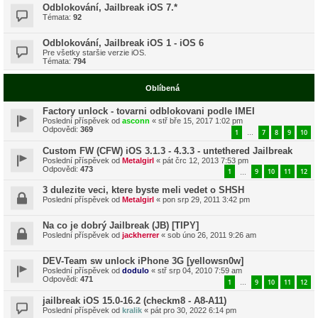
Odblokování, Jailbreak iOS 7.*
Témata:
92
Odblokování, Jailbreak iOS 1 - iOS 6
Pre všetky staršie verzie iOS.
Témata:
794
Oblíbená
Factory unlock - tovarni odblokovani podle IMEI
Poslední příspěvek od
asconn
«
stř bře 15, 2017 1:02 pm
Odpovědi:
369
1
7
8
9
10
…
Custom FW (CFW) iOS 3.1.3 - 4.3.3 - untethered Jailbreak
Poslední příspěvek od
Metalgirl
«
pát črc 12, 2013 7:53 pm
Odpovědi:
473
1
9
10
11
12
…
3 dulezite veci, ktere byste meli vedet o SHSH
Poslední příspěvek od
Metalgirl
«
pon srp 29, 2011 3:42 pm
Na co je dobrý Jailbreak (JB) [TIPY]
Poslední příspěvek od
jackherrer
«
sob úno 26, 2011 9:26 am
DEV-Team sw unlock iPhone 3G [yellowsn0w]
Poslední příspěvek od
dodulo
«
stř srp 04, 2010 7:59 am
Odpovědi:
471
1
9
10
11
12
…
jailbreak iOS 15.0-16.2 (checkm8 - A8-A11)
Poslední příspěvek od
kralik
«
pát pro 30, 2022 6:14 pm