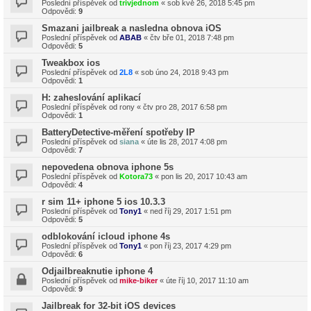
Poslední příspěvek od
trivjednom
«
sob kvě 26, 2018 5:45 pm
Odpovědi:
9
Smazani jailbreak a nasledna obnova iOS
Poslední příspěvek od
ABAB
«
čtv bře 01, 2018 7:48 pm
Odpovědi:
5
Tweakbox ios
Poslední příspěvek od
2L8
«
sob úno 24, 2018 9:43 pm
Odpovědi:
1
H: zaheslování aplikací
Poslední příspěvek od
rony
«
čtv pro 28, 2017 6:58 pm
Odpovědi:
1
BatteryDetective-měření spotřeby IP
Poslední příspěvek od
siana
«
úte lis 28, 2017 4:08 pm
Odpovědi:
7
nepovedena obnova iphone 5s
Poslední příspěvek od
Kotora73
«
pon lis 20, 2017 10:43 am
Odpovědi:
4
r sim 11+ iphone 5 ios 10.3.3
Poslední příspěvek od
Tony1
«
ned říj 29, 2017 1:51 pm
Odpovědi:
5
odblokování icloud iphone 4s
Poslední příspěvek od
Tony1
«
pon říj 23, 2017 4:29 pm
Odpovědi:
6
Odjailbreaknutie iphone 4
Poslední příspěvek od
mike-biker
«
úte říj 10, 2017 11:10 am
Odpovědi:
9
Jailbreak for 32-bit iOS devices