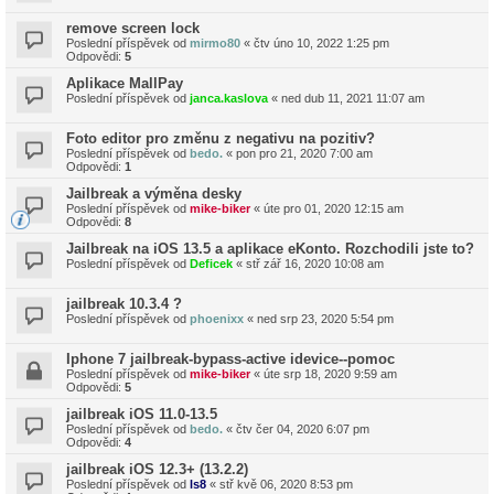
remove screen lock
Poslední příspěvek od
mirmo80
«
čtv úno 10, 2022 1:25 pm
Odpovědi:
5
Aplikace MallPay
Poslední příspěvek od
janca.kaslova
«
ned dub 11, 2021 11:07 am
Foto editor pro změnu z negativu na pozitiv?
Poslední příspěvek od
bedo.
«
pon pro 21, 2020 7:00 am
Odpovědi:
1
Jailbreak a výměna desky
Poslední příspěvek od
mike-biker
«
úte pro 01, 2020 12:15 am
Odpovědi:
8
Jailbreak na iOS 13.5 a aplikace eKonto. Rozchodili jste to?
Poslední příspěvek od
Deficek
«
stř zář 16, 2020 10:08 am
jailbreak 10.3.4 ?
Poslední příspěvek od
phoenixx
«
ned srp 23, 2020 5:54 pm
Iphone 7 jailbreak-bypass-active idevice--pomoc
Poslední příspěvek od
mike-biker
«
úte srp 18, 2020 9:59 am
Odpovědi:
5
jailbreak iOS 11.0-13.5
Poslední příspěvek od
bedo.
«
čtv čer 04, 2020 6:07 pm
Odpovědi:
4
jailbreak iOS 12.3+ (13.2.2)
Poslední příspěvek od
ls8
«
stř kvě 06, 2020 8:53 pm