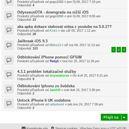
Poslední příspěvek od
gogo1000
«
pon říj 09, 2017 7:18 pm
Odpovědi:
4
OdysseusOTA - downgrade na nižší iOS
Poslední příspěvek od
gogo1000
«
pon říj 09, 2017 8:05 am
Odpovědi:
23
aka apka dokaze stahovat videa z youtube na 5.0.1??
Poslední příspěvek od
Koks
«
úte zář 05, 2017 1:12 am
Odpovědi:
28
Jailbreak iOS 9.3
Poslední příspěvek od
Miles13
«
stř srp 09, 2017 11:13 am
Odpovědi:
103
1
2
3
Odblokování iPhone pomocí GFSIM
Poslední příspěvek od
Tony1
«
ned čer 25, 2017 11:26 pm
4.3.1 problém lokalizačné služby
Poslední příspěvek od
tinyseahorse
«
čtv kvě 25, 2017 5:21 pm
Odpovědi:
8
Odblokováni Iphonu ze švédska
Poslední příspěvek od
Jamhill
«
sob dub 15, 2017 3:38 pm
Odpovědi:
2
Unlock iPhone 6 UK vodafone
Poslední příspěvek od
rallydavid
«
pát úno 24, 2017 7:38 pm
Odpovědi:
2
Přejít na
Kontaktujte nás
Smazat cookies
Všechny časy jsou v
UTC+01:00