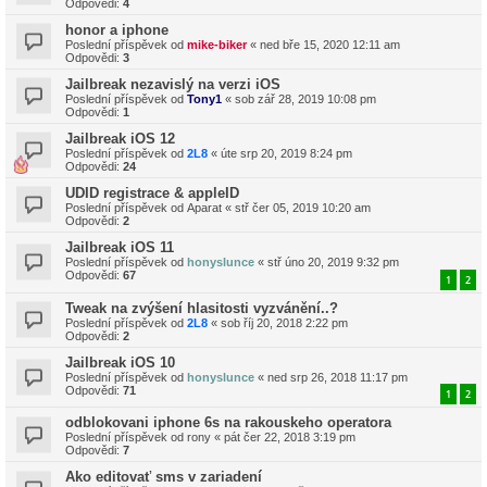
Odpovědi:
4
honor a iphone
Poslední příspěvek od
mike-biker
«
ned bře 15, 2020 12:11 am
Odpovědi:
3
Jailbreak nezavislý na verzi iOS
Poslední příspěvek od
Tony1
«
sob zář 28, 2019 10:08 pm
Odpovědi:
1
Jailbreak iOS 12
Poslední příspěvek od
2L8
«
úte srp 20, 2019 8:24 pm
Odpovědi:
24
UDID registrace & appleID
Poslední příspěvek od
Aparat
«
stř čer 05, 2019 10:20 am
Odpovědi:
2
Jailbreak iOS 11
Poslední příspěvek od
honyslunce
«
stř úno 20, 2019 9:32 pm
Odpovědi:
67
1
2
Tweak na zvýšení hlasitosti vyzvánění..?
Poslední příspěvek od
2L8
«
sob říj 20, 2018 2:22 pm
Odpovědi:
2
Jailbreak iOS 10
Poslední příspěvek od
honyslunce
«
ned srp 26, 2018 11:17 pm
Odpovědi:
71
1
2
odblokovani iphone 6s na rakouskeho operatora
Poslední příspěvek od
rony
«
pát čer 22, 2018 3:19 pm
Odpovědi:
7
Ako editovať sms v zariadení