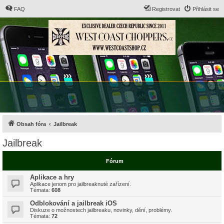
FAQ
Registrovat
Přihlásit se
Obsah fóra
Jailbreak
Jailbreak
Fórum
Aplikace a hry
Aplikace jenom pro jailbreaknuté zařízení.
Témata:
608
Odblokování a jailbreak iOS
Diskuze o možnostech jailbreaku, novinky, dění, problémy.
Témata:
72