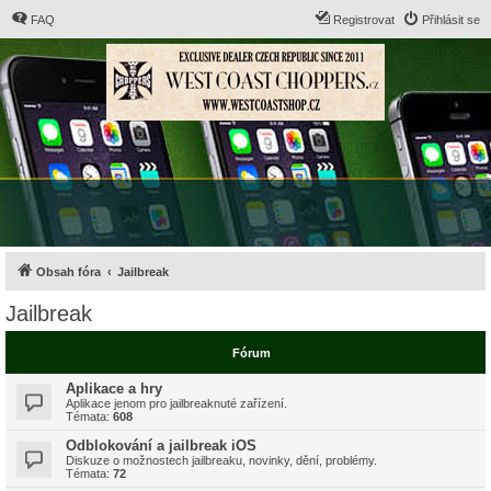
FAQ
Registrovat
Přihlásit se
Obsah fóra
Jailbreak
Jailbreak
Fórum
Aplikace a hry
Aplikace jenom pro jailbreaknuté zařízení.
Témata:
608
Odblokování a jailbreak iOS
Diskuze o možnostech jailbreaku, novinky, dění, problémy.
Témata:
72