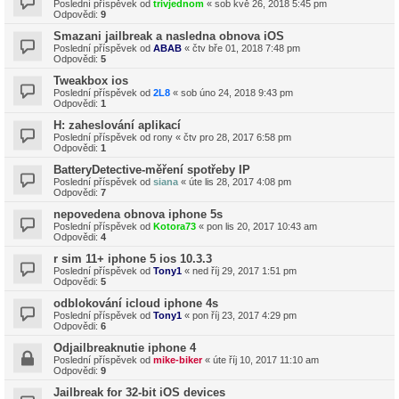
Poslední příspěvek od
trivjednom
«
sob kvě 26, 2018 5:45 pm
Odpovědi:
9
Smazani jailbreak a nasledna obnova iOS
Poslední příspěvek od
ABAB
«
čtv bře 01, 2018 7:48 pm
Odpovědi:
5
Tweakbox ios
Poslední příspěvek od
2L8
«
sob úno 24, 2018 9:43 pm
Odpovědi:
1
H: zaheslování aplikací
Poslední příspěvek od
rony
«
čtv pro 28, 2017 6:58 pm
Odpovědi:
1
BatteryDetective-měření spotřeby IP
Poslední příspěvek od
siana
«
úte lis 28, 2017 4:08 pm
Odpovědi:
7
nepovedena obnova iphone 5s
Poslední příspěvek od
Kotora73
«
pon lis 20, 2017 10:43 am
Odpovědi:
4
r sim 11+ iphone 5 ios 10.3.3
Poslední příspěvek od
Tony1
«
ned říj 29, 2017 1:51 pm
Odpovědi:
5
odblokování icloud iphone 4s
Poslední příspěvek od
Tony1
«
pon říj 23, 2017 4:29 pm
Odpovědi:
6
Odjailbreaknutie iphone 4
Poslední příspěvek od
mike-biker
«
úte říj 10, 2017 11:10 am
Odpovědi:
9
Jailbreak for 32-bit iOS devices