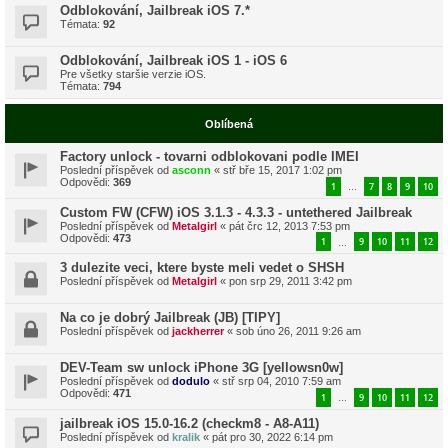
Odblokování, Jailbreak iOS 7.*
Témata:
92
Odblokování, Jailbreak iOS 1 - iOS 6
Pre všetky staršie verzie iOS.
Témata:
794
Oblíbená
Factory unlock - tovarni odblokovani podle IMEI
Poslední příspěvek od
asconn
«
stř bře 15, 2017 1:02 pm
Odpovědi:
369
1
7
8
9
10
…
Custom FW (CFW) iOS 3.1.3 - 4.3.3 - untethered Jailbreak
Poslední příspěvek od
Metalgirl
«
pát črc 12, 2013 7:53 pm
Odpovědi:
473
1
9
10
11
12
…
3 dulezite veci, ktere byste meli vedet o SHSH
Poslední příspěvek od
Metalgirl
«
pon srp 29, 2011 3:42 pm
Na co je dobrý Jailbreak (JB) [TIPY]
Poslední příspěvek od
jackherrer
«
sob úno 26, 2011 9:26 am
DEV-Team sw unlock iPhone 3G [yellowsn0w]
Poslední příspěvek od
dodulo
«
stř srp 04, 2010 7:59 am
Odpovědi:
471
1
9
10
11
12
…
jailbreak iOS 15.0-16.2 (checkm8 - A8-A11)
Poslední příspěvek od
kralik
«
pát pro 30, 2022 6:14 pm