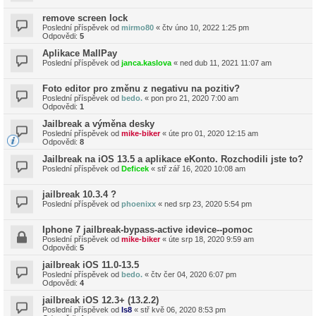
remove screen lock
Poslední příspěvek od
mirmo80
«
čtv úno 10, 2022 1:25 pm
Odpovědi:
5
Aplikace MallPay
Poslední příspěvek od
janca.kaslova
«
ned dub 11, 2021 11:07 am
Foto editor pro změnu z negativu na pozitiv?
Poslední příspěvek od
bedo.
«
pon pro 21, 2020 7:00 am
Odpovědi:
1
Jailbreak a výměna desky
Poslední příspěvek od
mike-biker
«
úte pro 01, 2020 12:15 am
Odpovědi:
8
Jailbreak na iOS 13.5 a aplikace eKonto. Rozchodili jste to?
Poslední příspěvek od
Deficek
«
stř zář 16, 2020 10:08 am
jailbreak 10.3.4 ?
Poslední příspěvek od
phoenixx
«
ned srp 23, 2020 5:54 pm
Iphone 7 jailbreak-bypass-active idevice--pomoc
Poslední příspěvek od
mike-biker
«
úte srp 18, 2020 9:59 am
Odpovědi:
5
jailbreak iOS 11.0-13.5
Poslední příspěvek od
bedo.
«
čtv čer 04, 2020 6:07 pm
Odpovědi:
4
jailbreak iOS 12.3+ (13.2.2)
Poslední příspěvek od
ls8
«
stř kvě 06, 2020 8:53 pm