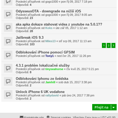
Poslední příspěvek od
gogo1000
«
pon říj 09, 2017 7:18 pm
Odpovědi:
4
OdysseusOTA - downgrade na nižší iOS
Poslední příspěvek od
gogo1000
«
pon říj 09, 2017 8:05 am
Odpovědi:
23
aka apka dokaze stahovat videa z youtube na 5.0.1??
Poslední příspěvek od
Koks
«
úte zář 05, 2017 1:12 am
Odpovědi:
28
Jailbreak iOS 9.3
Poslední příspěvek od
Miles13
«
stř srp 09, 2017 11:13 am
Odpovědi:
103
1
2
3
Odblokování iPhone pomocí GFSIM
Poslední příspěvek od
Tony1
«
ned čer 25, 2017 11:26 pm
4.3.1 problém lokalizačné služby
Poslední příspěvek od
tinyseahorse
«
čtv kvě 25, 2017 5:21 pm
Odpovědi:
8
Odblokováni Iphonu ze švédska
Poslední příspěvek od
Jamhill
«
sob dub 15, 2017 3:38 pm
Odpovědi:
2
Unlock iPhone 6 UK vodafone
Poslední příspěvek od
rallydavid
«
pát úno 24, 2017 7:38 pm
Odpovědi:
2
Přejít na
Kontaktujte nás
Smazat cookies
Všechny časy jsou v
UTC+01:00