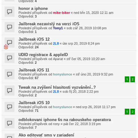
Odpovědi:
4
honor a iphone
Poslední příspěvek od
mike-biker
«
ned bře 15, 2020 12:11 am
Odpovědi:
3
Jailbreak nezavislý na verzi iOS
Poslední příspěvek od
Tony1
«
sob zář 28, 2019 10:08 pm
Odpovědi:
1
Jailbreak iOS 12
Poslední příspěvek od
2L8
«
úte srp 20, 2019 8:24 pm
Odpovědi:
24
UDID registrace & appleID
Poslední příspěvek od
Aparat
«
stř čer 05, 2019 10:20 am
Odpovědi:
2
Jailbreak iOS 11
Poslední příspěvek od
honyslunce
«
stř úno 20, 2019 9:32 pm
Odpovědi:
67
1
2
Tweak na zvýšení hlasitosti vyzvánění..?
Poslední příspěvek od
2L8
«
sob říj 20, 2018 2:22 pm
Odpovědi:
2
Jailbreak iOS 10
Poslední příspěvek od
honyslunce
«
ned srp 26, 2018 11:17 pm
Odpovědi:
71
1
2
odblokovani iphone 6s na rakouskeho operatora
Poslední příspěvek od
rony
«
pát čer 22, 2018 3:19 pm
Odpovědi:
7
Ako editovať sms v zariadení