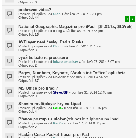
Odpovědi:
8
prehravac videa?
Poslední příspěvek od
Clon
«
čtv črc 24, 2014 6:34 pm
Odpovědi:
44
1
2
National Geographic Magazine pro iPad - [$4.99/ks, $15/rok]
Poslední příspěvek od
cuting
«
pát čer 06, 2014 9:38 pm
Odpovědi:
15
AVPlayer není česky iPad z Ruska
Poslední příspěvek od
Clon
«
stř kvě 28, 2014 11:15 am
Odpovědi:
3
využitie baterie,procesoru
Poslední příspěvek od
lukasnemeckay
«
úte kvě 27, 2014 8:07 pm
Odpovědi:
2
Pages, Numbers, Keynote, iWork a iné "office" aplikácie
Poslední příspěvek od
Maxtone
«
ned dub 06, 2014 4:56 pm
Odpovědi:
37
MS Office pro iPad ?
Poslední příspěvek od
SteveJSF
«
pon bře 31, 2014 12:48 pm
Odpovědi:
9
Shanim multiplayer hry na 1ipad
Poslední příspěvek od
LoisG
«
pon bře 31, 2014 12:45 pm
Odpovědi:
4
Přenos postupu a uložených pozic z iphonu na ipad
Poslední příspěvek od
Karl0s
«
pon bře 17, 2014 9:34 pm
Odpovědi:
2
Hladám Cisco Packet Tracer pre iPad