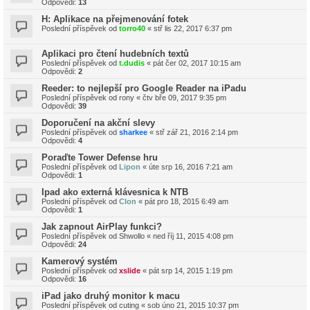
Odpovědi:
13
H: Aplikace na přejmenování fotek
Poslední příspěvek od
torro40
«
stř lis 22, 2017 6:37 pm
Aplikaci pro čtení hudebních textů
Poslední příspěvek od
t.dudis
«
pát čer 02, 2017 10:15 am
Odpovědi:
2
Reeder: to nejlepší pro Google Reader na iPadu
Poslední příspěvek od
rony
«
čtv bře 09, 2017 9:35 pm
Odpovědi:
39
Doporučení na akční slevy
Poslední příspěvek od
sharkee
«
stř zář 21, 2016 2:14 pm
Odpovědi:
4
Poraďte Tower Defense hru
Poslední příspěvek od
Lipon
«
úte srp 16, 2016 7:21 am
Odpovědi:
1
Ipad ako externá klávesnica k NTB
Poslední příspěvek od
Clon
«
pát pro 18, 2015 6:49 am
Odpovědi:
1
Jak zapnout AirPlay funkci?
Poslední příspěvek od
Shwollo
«
ned říj 11, 2015 4:08 pm
Odpovědi:
24
Kamerový systém
Poslední příspěvek od
xslide
«
pát srp 14, 2015 1:19 pm
Odpovědi:
16
iPad jako druhý monitor k macu
Poslední příspěvek od
cuting
«
sob úno 21, 2015 10:37 pm