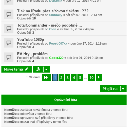
Poslední příspěvek od
Dynamix
«
pon bře 17, 2014 4:01 pm
Tisk na iPadu přes síťovou tiskárnu ???
Poslední příspěvek od
Smrdaky
«
pát bře 07, 2014 12:13 pm
Odpovědi:
18
TotalCommander - niečo podobné ...
Poslední příspěvek od
Clon
«
stř bře 05, 2014 7:49 pm
Odpovědi:
3
YouTube 1080p
Poslední příspěvek od
Pepeb007xx
«
pon úno 17, 2014 1:19 pm
Odpovědi:
3
EA Hry , problém
Poslední příspěvek od
Gozer320
«
sob úno 01, 2014 9:10 pm
Odpovědi:
4
Nové téma
1
2
3
4
5
10
Stránka
1
z
10
Další
370 témat
…
Přejít na
Oprávnění fóra
Nemůžete
zakládat nová témata v tomto fóru
Nemůžete
odpovídat v tomto fóru
Nemůžete
upravovat své příspěvky v tomto fóru
Nemůžete
mazat své příspěvky v tomto fóru