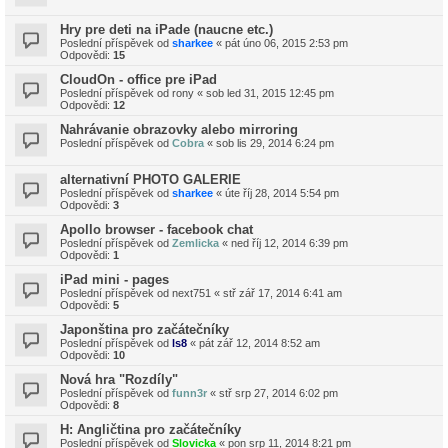
Hry pre deti na iPade (naucne etc.)
Poslední příspěvek od
sharkee
«
pát úno 06, 2015 2:53 pm
Odpovědi:
15
CloudOn - office pre iPad
Poslední příspěvek od
rony
«
sob led 31, 2015 12:45 pm
Odpovědi:
12
Nahrávanie obrazovky alebo mirroring
Poslední příspěvek od
Cobra
«
sob lis 29, 2014 6:24 pm
alternativní PHOTO GALERIE
Poslední příspěvek od
sharkee
«
úte říj 28, 2014 5:54 pm
Odpovědi:
3
Apollo browser - facebook chat
Poslední příspěvek od
Zemlicka
«
ned říj 12, 2014 6:39 pm
Odpovědi:
1
iPad mini - pages
Poslední příspěvek od
next751
«
stř zář 17, 2014 6:41 am
Odpovědi:
5
Japonština pro začátečníky
Poslední příspěvek od
ls8
«
pát zář 12, 2014 8:52 am
Odpovědi:
10
Nová hra "Rozdíly"
Poslední příspěvek od
funn3r
«
stř srp 27, 2014 6:02 pm
Odpovědi:
8
H: Angličtina pro začátečníky
Poslední příspěvek od
Slovicka
«
pon srp 11, 2014 8:21 pm