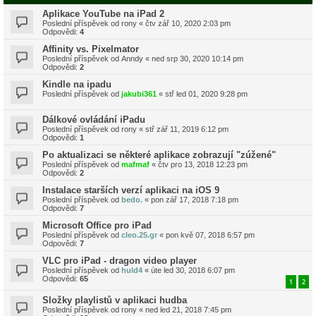
Aplikace YouTube na iPad 2
Poslední příspěvek od
rony
«
čtv zář 10, 2020 2:03 pm
Odpovědi:
4
Affinity vs. Pixelmator
Poslední příspěvek od
Anndy
«
ned srp 30, 2020 10:14 pm
Odpovědi:
2
Kindle na ipadu
Poslední příspěvek od
jakubi361
«
stř led 01, 2020 9:28 pm
Dálkové ovládání iPadu
Poslední příspěvek od
rony
«
stř zář 11, 2019 6:12 pm
Odpovědi:
1
Po aktualizaci se některé aplikace zobrazují "zúžené"
Poslední příspěvek od
mafmaf
«
čtv pro 13, 2018 12:23 pm
Odpovědi:
2
Instalace starších verzí aplikaci na iOS 9
Poslední příspěvek od
bedo.
«
pon zář 17, 2018 7:18 pm
Odpovědi:
7
Microsoft Office pro iPad
Poslední příspěvek od
cleo.25.gr
«
pon kvě 07, 2018 6:57 pm
Odpovědi:
7
VLC pro iPad - dragon video player
Poslední příspěvek od
huld4
«
úte led 30, 2018 6:07 pm
Odpovědi:
65
1
2
Složky playlistů v aplikaci hudba
Poslední příspěvek od
rony
«
ned led 21, 2018 7:45 pm