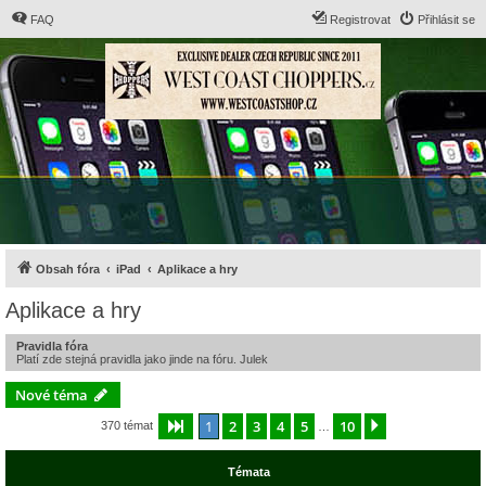
FAQ
Registrovat
Přihlásit se
Obsah fóra
iPad
Aplikace a hry
Aplikace a hry
Pravidla fóra
Platí zde stejná pravidla jako jinde na fóru. Julek
Nové téma
1
2
3
4
5
10
Stránka
1
z
10
Další
370 témat
…
Témata