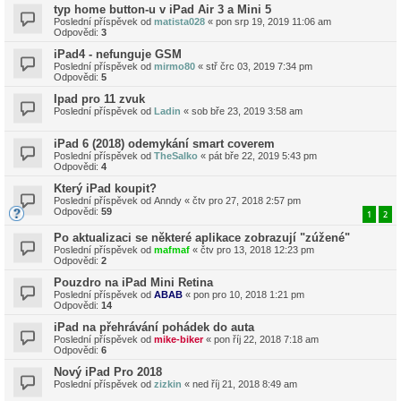
typ home button-u v iPad Air 3 a Mini 5
Poslední příspěvek od
matista028
«
pon srp 19, 2019 11:06 am
Odpovědi:
3
iPad4 - nefunguje GSM
Poslední příspěvek od
mirmo80
«
stř črc 03, 2019 7:34 pm
Odpovědi:
5
Ipad pro 11 zvuk
Poslední příspěvek od
Ladin
«
sob bře 23, 2019 3:58 am
iPad 6 (2018) odemykání smart coverem
Poslední příspěvek od
TheSalko
«
pát bře 22, 2019 5:43 pm
Odpovědi:
4
Který iPad koupit?
Poslední příspěvek od
Anndy
«
čtv pro 27, 2018 2:57 pm
Odpovědi:
59
1
2
Po aktualizaci se některé aplikace zobrazují "zúžené"
Poslední příspěvek od
mafmaf
«
čtv pro 13, 2018 12:23 pm
Odpovědi:
2
Pouzdro na iPad Mini Retina
Poslední příspěvek od
ABAB
«
pon pro 10, 2018 1:21 pm
Odpovědi:
14
iPad na přehrávání pohádek do auta
Poslední příspěvek od
mike-biker
«
pon říj 22, 2018 7:18 am
Odpovědi:
6
Nový iPad Pro 2018
Poslední příspěvek od
zizkin
«
ned říj 21, 2018 8:49 am