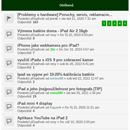
Oblíbená
[Problemy s hardware] Poruchy, servis, reklamacie...
Poslední příspěvek od
jeenik
«
úte led 21, 2020 7:31 am
Odpovědi:
163
1
2
3
4
5
Výmena batérie doma - iPad Air 2 16gb
Poslední příspěvek od
rony
«
čtv říj 10, 2024 6:03 pm
Odpovědi:
9
iPhone jako webkamera pro iPad?
Poslední příspěvek od
Jikr
«
čtv čer 15, 2023 4:57 am
Odpovědi:
7
využití iPadu s iOS 9 pro zobrazení kamer
Poslední příspěvek od
rony
«
sob lis 26, 2022 6:41 pm
Odpovědi:
1
Ipad sa vypne pri 10-20%-kalibrácia batérie
Poslední příspěvek od
mirmo80
«
sob led 22, 2022 11:47 am
Odpovědi:
3
iPad a jeho (ne)použítelnost pro fotografa [TIP]
Poslední příspěvek od
mara399
«
úte led 26, 2021 1:34 pm
Odpovědi:
15
iPad mini 4 display
Poslední příspěvek od
fugasik
«
čtv říj 15, 2020 11:51 am
Odpovědi:
4
Aplikace YouTube na iPad 2
Poslední příspěvek od
rony
«
čtv zář 10, 2020 2:03 pm
Odpovědi:
4