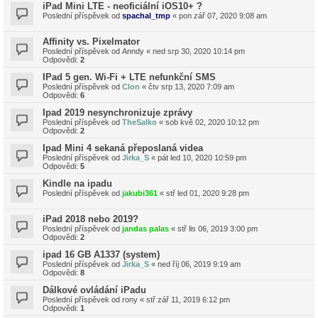
iPad Mini LTE - neoficiální iOS10+ ?
Poslední příspěvek od
spachal_tmp
«
pon zář 07, 2020 9:08 am
Affinity vs. Pixelmator
Poslední příspěvek od
Anndy
«
ned srp 30, 2020 10:14 pm
Odpovědi:
2
IPad 5 gen. Wi-Fi + LTE nefunkční SMS
Poslední příspěvek od
Clon
«
čtv srp 13, 2020 7:09 am
Odpovědi:
6
Ipad 2019 nesynchronizuje zprávy
Poslední příspěvek od
TheSalko
«
sob kvě 02, 2020 10:12 pm
Odpovědi:
2
Ipad Mini 4 sekaná přeposlaná videa
Poslední příspěvek od
Jirka_S
«
pát led 10, 2020 10:59 pm
Odpovědi:
5
Kindle na ipadu
Poslední příspěvek od
jakubi361
«
stř led 01, 2020 9:28 pm
iPad 2018 nebo 2019?
Poslední příspěvek od
jandas palas
«
stř lis 06, 2019 3:00 pm
Odpovědi:
2
ipad 16 GB A1337 (system)
Poslední příspěvek od
Jirka_S
«
ned říj 06, 2019 9:19 am
Odpovědi:
8
Dálkové ovládání iPadu
Poslední příspěvek od
rony
«
stř zář 11, 2019 6:12 pm
Odpovědi:
1