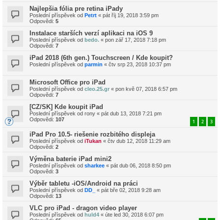
Najlepšia fólia pre retina iPady
Poslední příspěvek od
Petrt
«
pát říj 19, 2018 3:59 pm
Odpovědi:
5
Instalace starších verzí aplikaci na iOS 9
Poslední příspěvek od
bedo.
«
pon zář 17, 2018 7:18 pm
Odpovědi:
7
iPad 2018 (6th gen.) Touchscreen / Kde koupit?
Poslední příspěvek od
parmin
«
čtv srp 23, 2018 10:37 pm
Microsoft Office pro iPad
Poslední příspěvek od
cleo.25.gr
«
pon kvě 07, 2018 6:57 pm
Odpovědi:
7
[CZ/SK] Kde koupit iPad
Poslední příspěvek od
rony
«
pát dub 13, 2018 7:21 pm
Odpovědi:
107
1
2
3
iPad Pro 10.5- riešenie rozbitého displeja
Poslední příspěvek od
iTukan
«
čtv dub 12, 2018 11:29 am
Odpovědi:
2
Výměna baterie iPad mini2
Poslední příspěvek od
sharkee
«
pát dub 06, 2018 8:50 pm
Odpovědi:
3
Výběr tabletu -iOS/Android na práci
Poslední příspěvek od
DD_
«
pát bře 02, 2018 9:28 am
Odpovědi:
13
VLC pro iPad - dragon video player
Poslední příspěvek od
huld4
«
úte led 30, 2018 6:07 pm