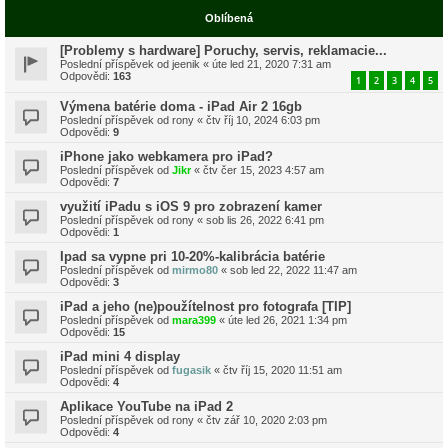
Oblíbená
[Problemy s hardware] Poruchy, servis, reklamacie...
Poslední příspěvek od
jeenik
«
úte led 21, 2020 7:31 am
Odpovědi:
163
1
2
3
4
5
Výmena batérie doma - iPad Air 2 16gb
Poslední příspěvek od
rony
«
čtv říj 10, 2024 6:03 pm
Odpovědi:
9
iPhone jako webkamera pro iPad?
Poslední příspěvek od
Jikr
«
čtv čer 15, 2023 4:57 am
Odpovědi:
7
využití iPadu s iOS 9 pro zobrazení kamer
Poslední příspěvek od
rony
«
sob lis 26, 2022 6:41 pm
Odpovědi:
1
Ipad sa vypne pri 10-20%-kalibrácia batérie
Poslední příspěvek od
mirmo80
«
sob led 22, 2022 11:47 am
Odpovědi:
3
iPad a jeho (ne)použítelnost pro fotografa [TIP]
Poslední příspěvek od
mara399
«
úte led 26, 2021 1:34 pm
Odpovědi:
15
iPad mini 4 display
Poslední příspěvek od
fugasik
«
čtv říj 15, 2020 11:51 am
Odpovědi:
4
Aplikace YouTube na iPad 2
Poslední příspěvek od
rony
«
čtv zář 10, 2020 2:03 pm
Odpovědi:
4