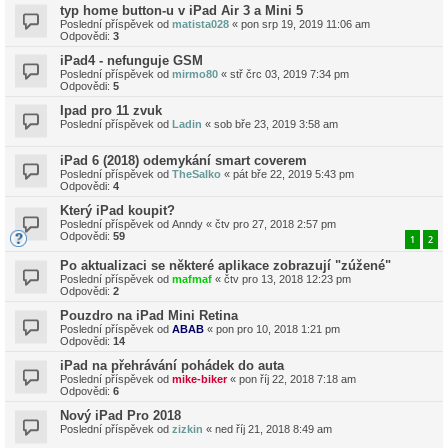
typ home button-u v iPad Air 3 a Mini 5
Poslední příspěvek od
matista028
«
pon srp 19, 2019 11:06 am
Odpovědi:
3
iPad4 - nefunguje GSM
Poslední příspěvek od
mirmo80
«
stř črc 03, 2019 7:34 pm
Odpovědi:
5
Ipad pro 11 zvuk
Poslední příspěvek od
Ladin
«
sob bře 23, 2019 3:58 am
iPad 6 (2018) odemykání smart coverem
Poslední příspěvek od
TheSalko
«
pát bře 22, 2019 5:43 pm
Odpovědi:
4
Který iPad koupit?
Poslední příspěvek od
Anndy
«
čtv pro 27, 2018 2:57 pm
Odpovědi:
59
1
2
Po aktualizaci se některé aplikace zobrazují "zúžené"
Poslední příspěvek od
mafmaf
«
čtv pro 13, 2018 12:23 pm
Odpovědi:
2
Pouzdro na iPad Mini Retina
Poslední příspěvek od
ABAB
«
pon pro 10, 2018 1:21 pm
Odpovědi:
14
iPad na přehrávání pohádek do auta
Poslední příspěvek od
mike-biker
«
pon říj 22, 2018 7:18 am
Odpovědi:
6
Nový iPad Pro 2018
Poslední příspěvek od
zizkin
«
ned říj 21, 2018 8:49 am