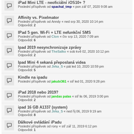
iPad Mini LTE - neoficiální iOS10+ ?
Poslední příspěvek od
spachal_tmp
«
pon zář 07, 2020 9:08 am
Affinity vs. Pixelmator
Poslední příspěvek od
Anndy
«
ned srp 30, 2020 10:14 pm
Odpovědi:
2
IPad 5 gen. Wi-Fi + LTE nefunkční SMS
Poslední příspěvek od
Clon
«
čtv srp 13, 2020 7:09 am
Odpovědi:
6
Ipad 2019 nesynchronizuje zprávy
Poslední příspěvek od
TheSalko
«
sob kvě 02, 2020 10:12 pm
Odpovědi:
2
Ipad Mini 4 sekaná přeposlaná videa
Poslední příspěvek od
Jirka_S
«
pát led 10, 2020 10:59 pm
Odpovědi:
5
Kindle na ipadu
Poslední příspěvek od
jakubi361
«
stř led 01, 2020 9:28 pm
iPad 2018 nebo 2019?
Poslední příspěvek od
jandas palas
«
stř lis 06, 2019 3:00 pm
Odpovědi:
2
ipad 16 GB A1337 (system)
Poslední příspěvek od
Jirka_S
«
ned říj 06, 2019 9:19 am
Odpovědi:
8
Dálkové ovládání iPadu
Poslední příspěvek od
rony
«
stř zář 11, 2019 6:12 pm
Odpovědi:
1