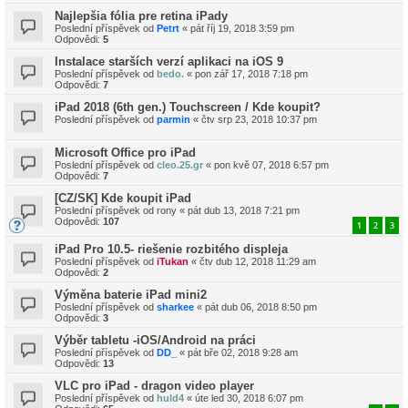
Najlepšia fólia pre retina iPady
Poslední příspěvek od
Petrt
«
pát říj 19, 2018 3:59 pm
Odpovědi:
5
Instalace starších verzí aplikaci na iOS 9
Poslední příspěvek od
bedo.
«
pon zář 17, 2018 7:18 pm
Odpovědi:
7
iPad 2018 (6th gen.) Touchscreen / Kde koupit?
Poslední příspěvek od
parmin
«
čtv srp 23, 2018 10:37 pm
Microsoft Office pro iPad
Poslední příspěvek od
cleo.25.gr
«
pon kvě 07, 2018 6:57 pm
Odpovědi:
7
[CZ/SK] Kde koupit iPad
Poslední příspěvek od
rony
«
pát dub 13, 2018 7:21 pm
Odpovědi:
107
1
2
3
iPad Pro 10.5- riešenie rozbitého displeja
Poslední příspěvek od
iTukan
«
čtv dub 12, 2018 11:29 am
Odpovědi:
2
Výměna baterie iPad mini2
Poslední příspěvek od
sharkee
«
pát dub 06, 2018 8:50 pm
Odpovědi:
3
Výběr tabletu -iOS/Android na práci
Poslední příspěvek od
DD_
«
pát bře 02, 2018 9:28 am
Odpovědi:
13
VLC pro iPad - dragon video player
Poslední příspěvek od
huld4
«
úte led 30, 2018 6:07 pm