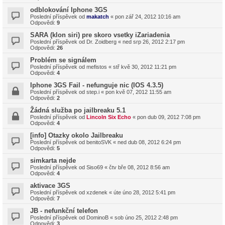
odblokování Iphone 3GS
Poslední příspěvek od
makatch
«
pon zář 24, 2012 10:16 am
Odpovědi:
9
SARA (klon siri) pre skoro vsetky iZariadenia
Poslední příspěvek od
Dr. Zoidberg
«
ned srp 26, 2012 2:17 pm
Odpovědi:
26
Problém se signálem
Poslední příspěvek od
mefistos
«
stř kvě 30, 2012 11:21 pm
Odpovědi:
4
Iphone 3GS Fail - nefunguje nic (IOS 4.3.5)
Poslední příspěvek od
step.i
«
pon kvě 07, 2012 11:55 am
Odpovědi:
2
Žádná služba po jailbreaku 5.1
Poslední příspěvek od
Lincoln Six Echo
«
pon dub 09, 2012 7:08 pm
Odpovědi:
4
[info] Otazky okolo Jailbreaku
Poslední příspěvek od
benitoSVK
«
ned dub 08, 2012 6:24 pm
Odpovědi:
5
simkarta nejde
Poslední příspěvek od
Siso69
«
čtv bře 08, 2012 8:56 am
Odpovědi:
4
aktivace 3GS
Poslední příspěvek od
xzdenek
«
úte úno 28, 2012 5:41 pm
Odpovědi:
7
JB - nefunkční telefon
Poslední příspěvek od
DominoB
«
sob úno 25, 2012 2:48 pm
Odpovědi:
3