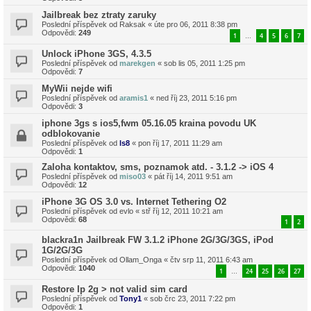
Jailbreak bez ztraty zaruky
Poslední příspěvek od
Raksak
«
úte pro 06, 2011 8:38 pm
Odpovědi:
249
1
4
5
6
7
…
Unlock iPhone 3GS, 4.3.5
Poslední příspěvek od
marekgen
«
sob lis 05, 2011 1:25 pm
Odpovědi:
7
MyWii nejde wifi
Poslední příspěvek od
aramis1
«
ned říj 23, 2011 5:16 pm
Odpovědi:
3
iphone 3gs s ios5,fwm 05.16.05 kraina povodu UK
odblokovanie
Poslední příspěvek od
ls8
«
pon říj 17, 2011 11:29 am
Odpovědi:
1
Zaloha kontaktov, sms, poznamok atd. - 3.1.2 -> iOS 4
Poslední příspěvek od
miso03
«
pát říj 14, 2011 9:51 am
Odpovědi:
12
iPhone 3G OS 3.0 vs. Internet Tethering O2
Poslední příspěvek od
evlo
«
stř říj 12, 2011 10:21 am
Odpovědi:
68
1
2
blackra1n Jailbreak FW 3.1.2 iPhone 2G/3G/3GS, iPod
1G/2G/3G
Poslední příspěvek od
Ollam_Onga
«
čtv srp 11, 2011 6:43 am
Odpovědi:
1040
1
24
25
26
27
…
Restore Ip 2g > not valid sim card
Poslední příspěvek od
Tony1
«
sob črc 23, 2011 7:22 pm
Odpovědi:
1