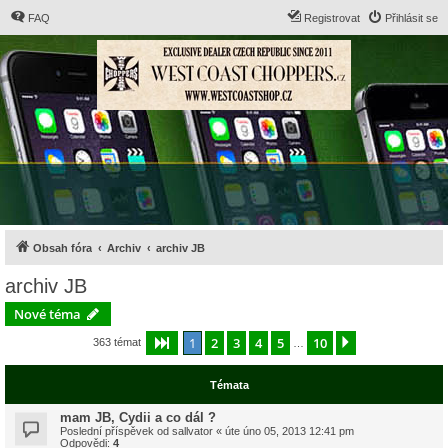
FAQ
Registrovat
Přihlásit se
Obsah fóra
Archiv
archiv JB
archiv JB
Nové téma
1
2
3
4
5
10
Stránka
1
z
10
Další
363 témat
…
Témata
mam JB, Cydii a co dál ?
Poslední příspěvek od
sallvator
«
úte úno 05, 2013 12:41 pm
Odpovědi:
4