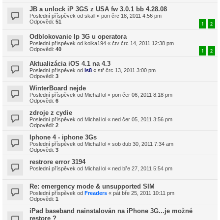
JB a unlock iP 3GS z USA fw 3.0.1 bb 4.28.08
Poslední příspěvek od
skall
«
pon črc 18, 2011 4:56 pm
Odpovědi:
51
1
2
Odblokovanie Ip 3G u operatora
Poslední příspěvek od
kolka194
«
čtv črc 14, 2011 12:38 pm
Odpovědi:
40
1
2
Aktualizácia iOS 4.1 na 4.3
Poslední příspěvek od
ls8
«
stř črc 13, 2011 3:00 pm
Odpovědi:
3
WinterBoard nejde
Poslední příspěvek od
Michal lol
«
pon čer 06, 2011 8:18 pm
Odpovědi:
6
zdroje z cydie
Poslední příspěvek od
Michal lol
«
ned čer 05, 2011 3:56 pm
Odpovědi:
2
Iphone 4 - iphone 3Gs
Poslední příspěvek od
Michal lol
«
sob dub 30, 2011 7:34 am
Odpovědi:
3
restrore error 3194
Poslední příspěvek od
Michal lol
«
ned bře 27, 2011 5:54 pm
Re: emergency mode & unsupported SIM
Poslední příspěvek od
Freaders
«
pát bře 25, 2011 10:11 pm
Odpovědi:
1
iPad baseband nainstalován na iPhone 3G...je možné
restore ?