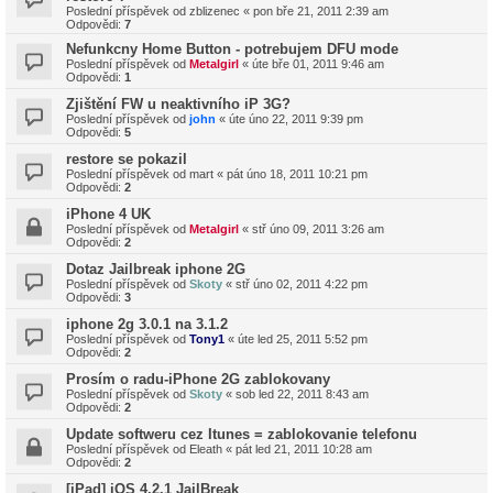
Poslední příspěvek od
zblizenec
«
pon bře 21, 2011 2:39 am
Odpovědi:
7
Nefunkcny Home Button - potrebujem DFU mode
Poslední příspěvek od
Metalgirl
«
úte bře 01, 2011 9:46 am
Odpovědi:
1
Zjištění FW u neaktivního iP 3G?
Poslední příspěvek od
john
«
úte úno 22, 2011 9:39 pm
Odpovědi:
5
restore se pokazil
Poslední příspěvek od
mart
«
pát úno 18, 2011 10:21 pm
Odpovědi:
2
iPhone 4 UK
Poslední příspěvek od
Metalgirl
«
stř úno 09, 2011 3:26 am
Odpovědi:
2
Dotaz Jailbreak iphone 2G
Poslední příspěvek od
Skoty
«
stř úno 02, 2011 4:22 pm
Odpovědi:
3
iphone 2g 3.0.1 na 3.1.2
Poslední příspěvek od
Tony1
«
úte led 25, 2011 5:52 pm
Odpovědi:
2
Prosím o radu-iPhone 2G zablokovany
Poslední příspěvek od
Skoty
«
sob led 22, 2011 8:43 am
Odpovědi:
2
Update softweru cez Itunes = zablokovanie telefonu
Poslední příspěvek od
Eleath
«
pát led 21, 2011 10:28 am
Odpovědi:
2
[iPad] iOS 4.2.1 JailBreak