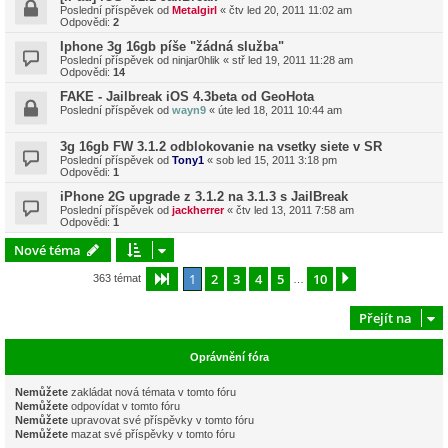
Poslední příspěvek od
Metalgirl
«
čtv led 20, 2011 11:02 am
Odpovědi:
2
Iphone 3g 16gb píše "žádná služba"
Poslední příspěvek od
ninjar0hlik
«
stř led 19, 2011 11:28 am
Odpovědi:
14
FAKE - Jailbreak iOS 4.3beta od GeoHota
Poslední příspěvek od
wayn9
«
úte led 18, 2011 10:44 am
3g 16gb FW 3.1.2 odblokovanie na vsetky siete v SR
Poslední příspěvek od
Tony1
«
sob led 15, 2011 3:18 pm
Odpovědi:
1
iPhone 2G upgrade z 3.1.2 na 3.1.3 s JailBreak
Poslední příspěvek od
jackherrer
«
čtv led 13, 2011 7:58 am
Odpovědi:
1
Nové téma
1
2
3
4
5
10
Stránka
1
z
10
Další
363 témat
…
Přejít na
Oprávnění fóra
Nemůžete
zakládat nová témata v tomto fóru
Nemůžete
odpovídat v tomto fóru
Nemůžete
upravovat své příspěvky v tomto fóru
Nemůžete
mazat své příspěvky v tomto fóru