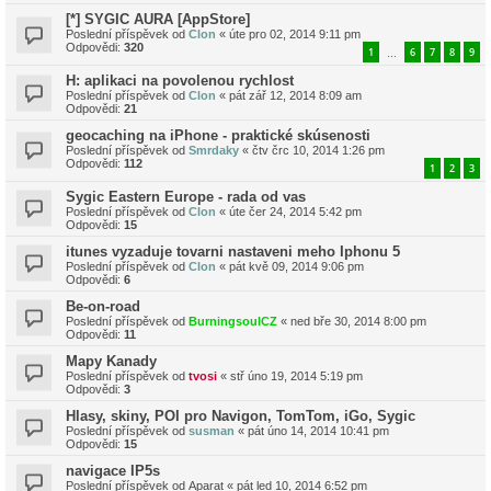
[*] SYGIC AURA [AppStore]
Poslední příspěvek od
Clon
«
úte pro 02, 2014 9:11 pm
Odpovědi:
320
1
6
7
8
9
…
H: aplikaci na povolenou rychlost
Poslední příspěvek od
Clon
«
pát zář 12, 2014 8:09 am
Odpovědi:
21
geocaching na iPhone - praktické skúsenosti
Poslední příspěvek od
Smrdaky
«
čtv črc 10, 2014 1:26 pm
Odpovědi:
112
1
2
3
Sygic Eastern Europe - rada od vas
Poslední příspěvek od
Clon
«
úte čer 24, 2014 5:42 pm
Odpovědi:
15
itunes vyzaduje tovarni nastaveni meho Iphonu 5
Poslední příspěvek od
Clon
«
pát kvě 09, 2014 9:06 pm
Odpovědi:
6
Be-on-road
Poslední příspěvek od
BurningsoulCZ
«
ned bře 30, 2014 8:00 pm
Odpovědi:
11
Mapy Kanady
Poslední příspěvek od
tvosi
«
stř úno 19, 2014 5:19 pm
Odpovědi:
3
Hlasy, skiny, POI pro Navigon, TomTom, iGo, Sygic
Poslední příspěvek od
susman
«
pát úno 14, 2014 10:41 pm
Odpovědi:
15
navigace IP5s
Poslední příspěvek od
Aparat
«
pát led 10, 2014 6:52 pm