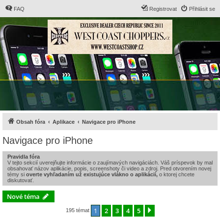
FAQ
Registrovat
Přihlásit se
Obsah fóra
Aplikace
Navigace pro iPhone
Navigace pro iPhone
Pravidla fóra
V tejto sekcií uverejňujte informácie o zaujímavých navigáciách. Váš príspevok by mal
obsahovať názov aplikácie, popis, screenshoty či video a zdroj. Pred otvorením novej
témy si
overte vyhľadaním už existujúce vlákno o aplikácií,
o ktorej chcete
diskutovať.
Nové téma
1
2
3
4
5
Další
195 témat