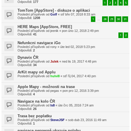
Odpovědi:
177
1
2
3
4
5
TomTom [AppStore] - diskuze o aplikaci
Poslední příspěvek od
Golf
«
stř bře 07, 2018 8:33 am
Odpovědi:
1208
1
28
29
30
31
…
HERE Maps [AppStore, FREE]
Poslední příspěvek od
jeenik
«
pon úno 12, 2018 2:49 pm
Odpovědi:
41
1
2
Nefunkcni navigace iGo
Poslední příspěvek od
rony
«
úte led 02, 2018 5:23 pm
Odpovědi:
2
Dynavix ČR
Poslední příspěvek od
Julek
«
ned lis 19, 2017 4:48 pm
Odpovědi:
34
ArKit mapy od Applu
Poslední příspěvek od
hulvi8
«
stř říj 04, 2017 4:40 pm
Apple Mapy - možnosti na trase
Poslední příspěvek od
pegas
«
pon pro 12, 2016 3:39 pm
Odpovědi:
4
Navigace na kolo ČR
Poslední příspěvek od
ls8
«
úte črc 05, 2016 7:24 am
Odpovědi:
26
Trasa bez poplatku
Poslední příspěvek od
SteveJSF
«
sob dub 23, 2016 11:49 am
Odpovědi:
1
navigace nepresně ukazuje polohu