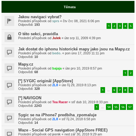
Témata
Jakou navigaci vybrat?
Poslední příspěvek od
sprs
«
čtv črc 08, 2021 6:06 pm
Odpovědi:
193
1
2
3
4
5
O této sekci, pravidla
Poslední příspěvek od
Julek
«
úte srp 11, 2009 4:39 pm
Jak dostat do iphonu historické mapy jako jsou na Mapy.cz
Poslední příspěvek od
bedo.
«
pon úno 17, 2020 11:11 pm
Odpovědi:
10
Mapy.cz
Poslední příspěvek od
bajaja
«
úte pro 10, 2019 8:57 pm
Odpovědi:
68
1
2
[*] SYGIC originál [AppStore]
Poslední příspěvek od
2L8
«
úte říj 29, 2019 8:13 pm
Odpovědi:
328
1
6
7
8
9
…
[*] NAVIGON
Poslední příspěvek od
Tea Racer
«
stř dub 10, 2019 8:33 pm
Odpovědi:
2243
1
54
55
56
57
…
Sygic se na iPhone7 predbiha_zpomaluje
Poslední příspěvek od
2L8
«
stř říj 24, 2018 6:58 pm
Odpovědi:
14
Waze - Social GPS navigation (AppStore FREE)
Poslední příspěvek od
jeenik
«
ned zář 30, 2018 9:29 am