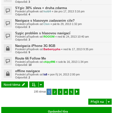
Odpovědi:
3
SYgic 30% sleva + druha zdarma
Poslední příspěvek od
huld4
«
úte pro 17, 2013 3:16 pm
Odpovědi:
4
Navigace s hlasovym zadavanim cile?
Poslední příspěvek od
Clon
«
pát lis 29, 2013 1:32 pm
Odpovědi:
3
Sygic problém s hlasovou navigací
Poslední příspěvek od
ROOOM
«
ned lis 24, 2013 10:40 am
Odpovědi:
3
Navigacia iPhone 3G 8GB
Poslední příspěvek od
Barberry.pha
«
ned lis 17, 2013 9:35 pm
Odpovědi:
9
Route 66 Follow Me
Poslední příspěvek od
chipy996
«
sob lis 16, 2013 1:34 pm
Odpovědi:
10
offline navigace
Poslední příspěvek od
ls8
«
pon říj 14, 2013 2:00 pm
Odpovědi:
2
Nové téma
1
2
3
4
5
Další
195 témat
Přejít na
Oprávnění fóra