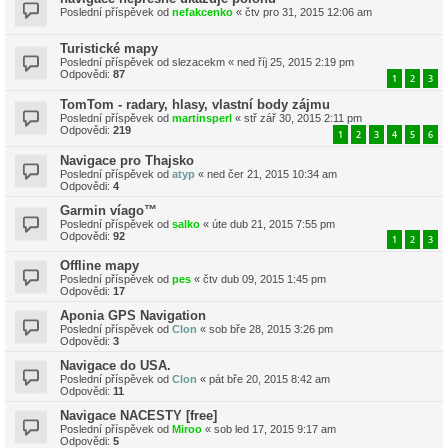
Poslední příspěvek od
nefakcenko
«
čtv pro 31, 2015 12:06 am
Turistické mapy
Poslední příspěvek od
slezacekm
«
ned říj 25, 2015 2:19 pm
Odpovědi:
87
1
2
3
TomTom - radary, hlasy, vlastní body zájmu
Poslední příspěvek od
martinsperl
«
stř zář 30, 2015 2:11 pm
Odpovědi:
219
1
2
3
4
5
6
Navigace pro Thajsko
Poslední příspěvek od
atyp
«
ned čer 21, 2015 10:34 am
Odpovědi:
4
Garmin víago™
Poslední příspěvek od
salko
«
úte dub 21, 2015 7:55 pm
Odpovědi:
92
1
2
3
Offline mapy
Poslední příspěvek od
pes
«
čtv dub 09, 2015 1:45 pm
Odpovědi:
17
Aponia GPS Navigation
Poslední příspěvek od
Clon
«
sob bře 28, 2015 3:26 pm
Odpovědi:
3
Navigace do USA.
Poslední příspěvek od
Clon
«
pát bře 20, 2015 8:42 am
Odpovědi:
11
Navigace NACESTY [free]
Poslední příspěvek od
Miroo
«
sob led 17, 2015 9:17 am
Odpovědi:
5