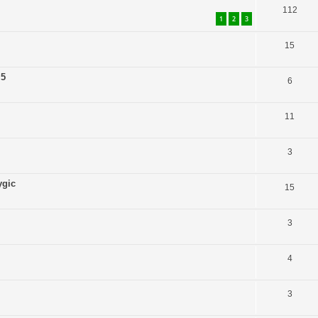
112
1
2
3
15
 5
6
11
3
ygic
15
3
4
3