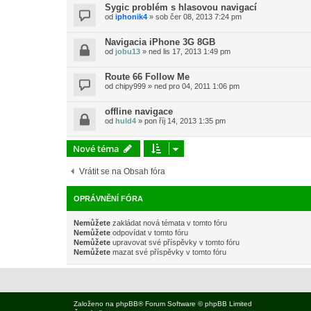
Sygic problém s hlasovou navigací
od
iphonik4
»
sob čer 08, 2013 7:24 pm
Navigacia iPhone 3G 8GB
od
jobu13
»
ned lis 17, 2013 1:49 pm
Route 66 Follow Me
od
chipy999
»
ned pro 04, 2011 1:06 pm
offline navigace
od
huld4
»
pon říj 14, 2013 1:35 pm
Nové téma
Vrátit se na Obsah fóra
OPRÁVNĚNÍ FÓRA
Nemůžete
zakládat nová témata v tomto fóru
Nemůžete
odpovídat v tomto fóru
Nemůžete
upravovat své příspěvky v tomto fóru
Nemůžete
mazat své příspěvky v tomto fóru
Založeno na
phpBB
® Forum Software © phpBB Limited