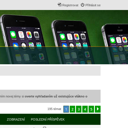
Registrovat
Přihlásit se
ením novej témy si
overte vyhľadaním už existujúce vlákno o
1
2
3
4
5
Další
195 témat
ZOBRAZENÍ
POSLEDNÍ PŘÍSPĚVEK