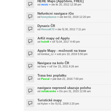
HERE Maps [AppStore, FREE]
od
mrzic
»
úte lis 20, 2012 12:38 pm
Nefunkcni navigace iGo
od
honyslunce
»
úte led 02, 2018 12:20 pm
Dynavix ČR
od
HonzaK72
»
úte říj 30, 2012 7:11 pm
ArKit mapy od Applu
od
hulvi8
»
stř říj 04, 2017 4:40 pm
Apple Mapy - možnosti na trase
od
tombut_cz
»
sob pro 10, 2016 5:50 pm
Navigace na kolo ČR
od
fany
»
stř čer 15, 2011 8:26 am
Trasa bez poplatku
od
Pascal
»
pát dub 22, 2016 7:00 pm
navigace nepresně ukazuje polohu
od
nefakcenko
»
čtv pro 31, 2015 12:06 am
Turistické mapy
od
Kylon
»
čtv říj 01, 2009 2:20 pm