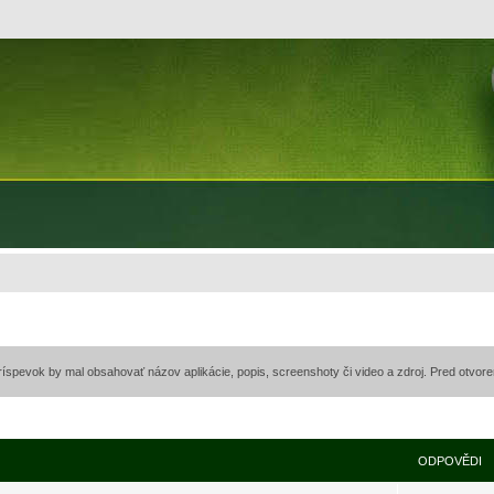
príspevok by mal obsahovať názov aplikácie, popis, screenshoty či video a zdroj. Pred otvor
ODPOVĚDI