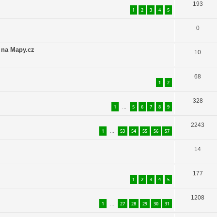
193
1
2
3
4
5
0
 na Mapy.cz
10
68
1
2
328
1
5
6
7
8
9
…
2243
1
53
54
55
56
57
…
14
177
1
2
3
4
5
1208
1
27
28
29
30
31
…