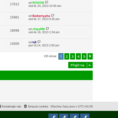
od
ROOOM
17612
ned lis 24, 2013 10:40 am
od
Barberry.pha
15981
ned lis 17, 2013 9:35 pm
od
chipy996
18698
sob lis 16, 2013 1:34 pm
od
ls8
14506
pon říj 14, 2013 2:00 pm
1
2
3
4
5
Další
195 témat
Přejít na
Kontaktujte nás
Smazat cookies
Všechny časy jsou v
UTC+01:00