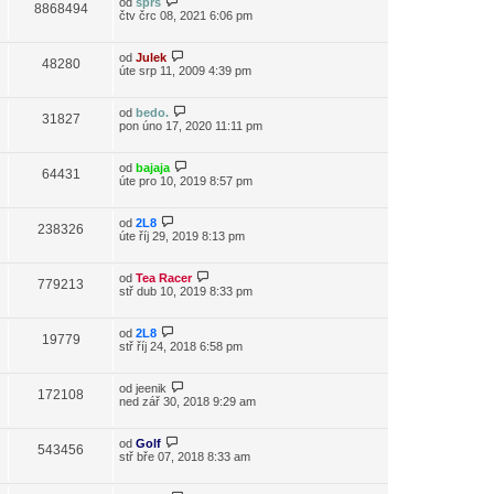
od
sprs
8868494
čtv črc 08, 2021 6:06 pm
od
Julek
48280
úte srp 11, 2009 4:39 pm
od
bedo.
31827
pon úno 17, 2020 11:11 pm
od
bajaja
64431
úte pro 10, 2019 8:57 pm
od
2L8
238326
úte říj 29, 2019 8:13 pm
od
Tea Racer
779213
stř dub 10, 2019 8:33 pm
od
2L8
19779
stř říj 24, 2018 6:58 pm
od
jeenik
172108
ned zář 30, 2018 9:29 am
od
Golf
543456
stř bře 07, 2018 8:33 am