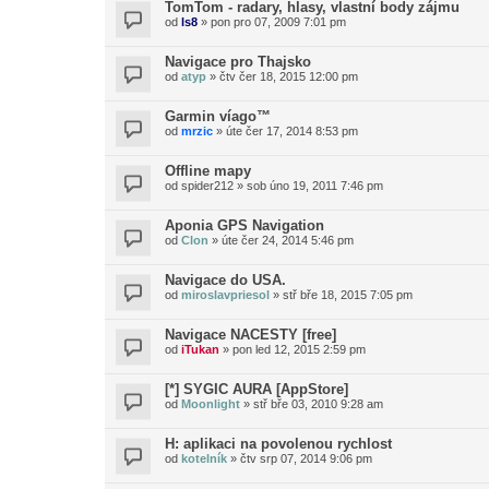
TomTom - radary, hlasy, vlastní body zájmu
od
ls8
»
pon pro 07, 2009 7:01 pm
Navigace pro Thajsko
od
atyp
»
čtv čer 18, 2015 12:00 pm
Garmin víago™
od
mrzic
»
úte čer 17, 2014 8:53 pm
Offline mapy
od
spider212
»
sob úno 19, 2011 7:46 pm
Aponia GPS Navigation
od
Clon
»
úte čer 24, 2014 5:46 pm
Navigace do USA.
od
miroslavpriesol
»
stř bře 18, 2015 7:05 pm
Navigace NACESTY [free]
od
iTukan
»
pon led 12, 2015 2:59 pm
[*] SYGIC AURA [AppStore]
od
Moonlight
»
stř bře 03, 2010 9:28 am
H: aplikaci na povolenou rychlost
od
kotelník
»
čtv srp 07, 2014 9:06 pm