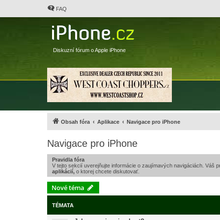
FAQ
Diskuzní fórum o Apple iPhone
Obsah fóra
Aplikace
Navigace pro iPhone
Navigace pro iPhone
Pravidla fóra
V tejto sekcií uverejňujte informácie o zaujímavých navigáciách. Váš 
aplikácií,
o ktorej chcete diskutovať.
Nové téma
TÉMATA