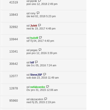
od
jeenik
41519
pon úno 12, 2018 2:49 pm
od
rony
10843
úte led 02, 2018 5:23 pm
od
Julek
32892
ned lis 19, 2017 4:48 pm
od
hulvi8
10944
stř říj 04, 2017 4:40 pm
od
pegas
13341
pon pro 12, 2016 3:39 pm
od
ls8
30642
úte črc 05, 2016 7:24 am
od
SteveJSF
12077
sob dub 23, 2016 11:49 am
od
nefakcenko
12878
čtv pro 31, 2015 12:06 am
od
slezacekm
95960
ned říj 25, 2015 2:19 pm