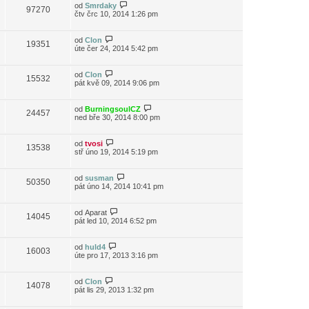
od
Smrdaky
97270
čtv črc 10, 2014 1:26 pm
od
Clon
19351
úte čer 24, 2014 5:42 pm
od
Clon
15532
pát kvě 09, 2014 9:06 pm
od
BurningsoulCZ
24457
ned bře 30, 2014 8:00 pm
od
tvosi
13538
stř úno 19, 2014 5:19 pm
od
susman
50350
pát úno 14, 2014 10:41 pm
od
Aparat
14045
pát led 10, 2014 6:52 pm
od
huld4
16003
úte pro 17, 2013 3:16 pm
od
Clon
14078
pát lis 29, 2013 1:32 pm