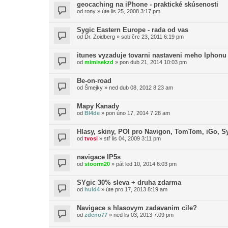
geocaching na iPhone - praktické skúsenosti
od
rony
»
úte lis 25, 2008 3:17 pm
Sygic Eastern Europe - rada od vas
od
Dr. Zoidberg
»
sob črc 23, 2011 6:19 pm
itunes vyzaduje tovarni nastaveni meho Iphonu
od
mimisekzd
»
pon dub 21, 2014 10:03 pm
Be-on-road
od
Šmejky
»
ned dub 08, 2012 8:23 am
Mapy Kanady
od
Bl4de
»
pon úno 17, 2014 7:28 am
Hlasy, skiny, POI pro Navigon, TomTom, iGo, S
od
tvosi
»
stř lis 04, 2009 3:11 pm
navigace IP5s
od
stoorm20
»
pát led 10, 2014 6:03 pm
SYgic 30% sleva + druha zdarma
od
huld4
»
úte pro 17, 2013 8:19 am
Navigace s hlasovym zadavanim cile?
od
zdeno77
»
ned lis 03, 2013 7:09 pm