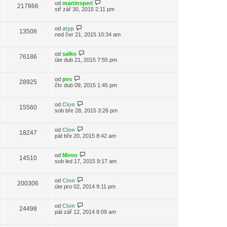
od
martinsperl
217866
stř zář 30, 2015 2:11 pm
od
atyp
13508
ned čer 21, 2015 10:34 am
od
salko
76186
úte dub 21, 2015 7:55 pm
od
pes
28925
čtv dub 09, 2015 1:45 pm
od
Clon
15560
sob bře 28, 2015 3:26 pm
od
Clon
18247
pát bře 20, 2015 8:42 am
od
Miroo
14510
sob led 17, 2015 9:17 am
od
Clon
200306
úte pro 02, 2014 9:11 pm
od
Clon
24498
pát zář 12, 2014 8:09 am