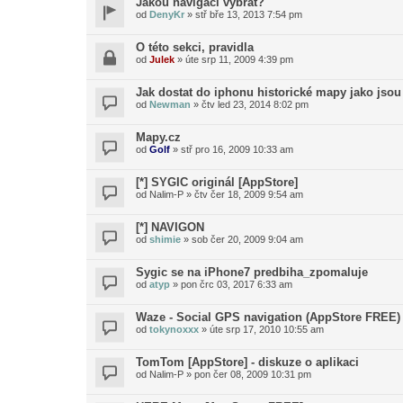
Jakou navigaci vybrat?
od
DenyKr
»
stř bře 13, 2013 7:54 pm
O této sekci, pravidla
od
Julek
»
úte srp 11, 2009 4:39 pm
Jak dostat do iphonu historické mapy jako jsou
od
Newman
»
čtv led 23, 2014 8:02 pm
Mapy.cz
od
Golf
»
stř pro 16, 2009 10:33 am
[*] SYGIC originál [AppStore]
od
Nalim-P
»
čtv čer 18, 2009 9:54 am
[*] NAVIGON
od
shimie
»
sob čer 20, 2009 9:04 am
Sygic se na iPhone7 predbiha_zpomaluje
od
atyp
»
pon črc 03, 2017 6:33 am
Waze - Social GPS navigation (AppStore FREE)
od
tokynoxxx
»
úte srp 17, 2010 10:55 am
TomTom [AppStore] - diskuze o aplikaci
od
Nalim-P
»
pon čer 08, 2009 10:31 pm