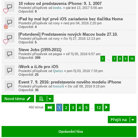
10 rokov od predstavenia iPhone: 9. 1. 2007
Poslední příspěvek od
bedo.
«
pát led 13, 2017 5:56 am
Odpovědi:
9
iPad by mal byť prvé iOS zariadenie bez tlačítka Home
Poslední příspěvek od
rony
«
ned pro 04, 2016 2:20 pm
Odpovědi:
4
[Potvrdené] Predstavenie nových Macov bude 27.10.
Poslední příspěvek od
rony
«
čtv říj 27, 2016 12:13 pm
Odpovědi:
5
Steve Jobs (1955-2011)
Poslední příspěvek od
pegas
«
stř říj 05, 2016 6:57 am
Odpovědi:
399
1
7
8
9
10
…
iWork a iLife pro iOS
Poslední příspěvek od
Qwizz
«
pon říj 03, 2016 7:33 pm
Odpovědi:
25
Event 7. 9. 2016: predstavenie nového modelu iPhone
Poslední příspěvek od
honziš
«
čtv zář 08, 2016 9:19 pm
Odpovědi:
36
Nové téma
1
2
3
4
5
12
Stránka
1
z
12
Další
460 témat
…
Přejít na
Oprávnění fóra