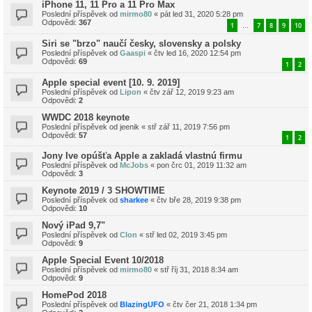
iPhone 11, 11 Pro a 11 Pro Max
Poslední příspěvek od
mirmo80
«
pát led 31, 2020 5:28 pm
Odpovědi:
367
1
7
8
9
10
…
Siri se "brzo" naučí česky, slovensky a polsky
Poslední příspěvek od
Gaaspi
«
čtv led 16, 2020 12:54 pm
Odpovědi:
69
1
2
Apple special event [10. 9. 2019]
Poslední příspěvek od
Lipon
«
čtv zář 12, 2019 9:23 am
Odpovědi:
2
WWDC 2018 keynote
Poslední příspěvek od
jeenik
«
stř zář 11, 2019 7:56 pm
Odpovědi:
57
1
2
Jony Ive opúšťa Apple a zakladá vlastnú firmu
Poslední příspěvek od
McJobs
«
pon črc 01, 2019 11:32 am
Odpovědi:
3
Keynote 2019 / 3 SHOWTIME
Poslední příspěvek od
sharkee
«
čtv bře 28, 2019 9:38 pm
Odpovědi:
10
Nový iPad 9,7"
Poslední příspěvek od
Clon
«
stř led 02, 2019 3:45 pm
Odpovědi:
9
Apple Special Event 10/2018
Poslední příspěvek od
mirmo80
«
stř říj 31, 2018 8:34 am
Odpovědi:
9
HomePod 2018
Poslední příspěvek od
BlazingUFO
«
čtv čer 21, 2018 1:34 pm