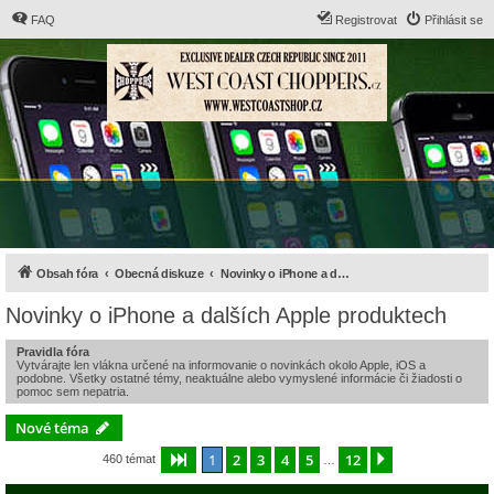
FAQ
Registrovat
Přihlásit se
Obsah fóra
Obecná diskuze
Novinky o iPhone a dalších Apple produktech
Novinky o iPhone a dalších Apple produktech
Pravidla fóra
Vytvárajte len vlákna určené na informovanie o novinkách okolo Apple, iOS a
podobne. Všetky ostatné témy, neaktuálne alebo vymyslené informácie či žiadosti o
pomoc sem nepatria.
Nové téma
1
2
3
4
5
12
Stránka
1
z
12
Další
460 témat
…