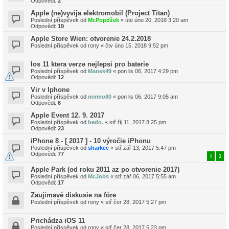
Odpovědi:
2
Apple (ne)vyvíja elektromobil (Project Titan)
Poslední příspěvek od
Mr.Popdžek
«
úte úno 20, 2018 3:20 am
Odpovědi:
19
Apple Store Wien: otvorenie 24.2.2018
Poslední příspěvek od
rony
«
čtv úno 15, 2018 9:52 pm
Ios 11 ktera verze nejlepsi pro baterie
Poslední příspěvek od
Manek49
«
pon lis 06, 2017 4:29 pm
Odpovědi:
12
Vir v Iphone
Poslední příspěvek od
mirmo80
«
pon lis 06, 2017 9:05 am
Odpovědi:
6
Apple Event 12. 9. 2017
Poslední příspěvek od
bedo.
«
stř říj 11, 2017 8:25 pm
Odpovědi:
23
iPhone 8 - [ 2017 ] - 10 výročie iPhonu
Poslední příspěvek od
sharkee
«
stř zář 13, 2017 5:47 pm
Odpovědi:
77
1
2
Apple Park (od roku 2011 az po otvorenie 2017)
Poslední příspěvek od
McJobs
«
stř zář 06, 2017 5:55 am
Odpovědi:
17
Zaujímavé diskusie na fóre
Poslední příspěvek od
rony
«
stř čer 28, 2017 5:27 pm
Prichádza iOS 11
Poslední příspěvek od
rony
«
stř čer 28, 2017 5:23 pm