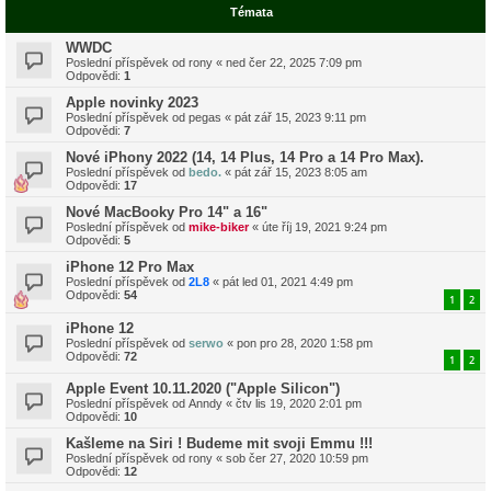
Témata
WWDC
Poslední příspěvek od
rony
«
ned čer 22, 2025 7:09 pm
Odpovědi:
1
Apple novinky 2023
Poslední příspěvek od
pegas
«
pát zář 15, 2023 9:11 pm
Odpovědi:
7
Nové iPhony 2022 (14, 14 Plus, 14 Pro a 14 Pro Max).
Poslední příspěvek od
bedo.
«
pát zář 15, 2023 8:05 am
Odpovědi:
17
Nové MacBooky Pro 14" a 16"
Poslední příspěvek od
mike-biker
«
úte říj 19, 2021 9:24 pm
Odpovědi:
5
iPhone 12 Pro Max
Poslední příspěvek od
2L8
«
pát led 01, 2021 4:49 pm
Odpovědi:
54
1
2
iPhone 12
Poslední příspěvek od
serwo
«
pon pro 28, 2020 1:58 pm
Odpovědi:
72
1
2
Apple Event 10.11.2020 ("Apple Silicon")
Poslední příspěvek od
Anndy
«
čtv lis 19, 2020 2:01 pm
Odpovědi:
10
Kašleme na Siri ! Budeme mit svoji Emmu !!!
Poslední příspěvek od
rony
«
sob čer 27, 2020 10:59 pm
Odpovědi:
12