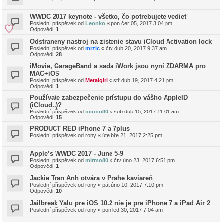
WWDC 2017 keynote - všetko, čo potrebujete vedieť
Poslední příspěvek od
Leonko
«
pon čer 05, 2017 3:04 pm
Odpovědi:
1
Odstraneny nastroj na zistenie stavu iCloud Activation lock
Poslední příspěvek od
mrzic
«
čtv dub 20, 2017 9:37 am
Odpovědi:
28
iMovie, GarageBand a sada iWork jsou nyní ZDARMA pro
MAC+iOS
Poslední příspěvek od
Metalgirl
«
stř dub 19, 2017 4:21 pm
Odpovědi:
1
Používate zabezpečenie prístupu do vášho AppleID
(iCloud..)?
Poslední příspěvek od
mirmo80
«
sob dub 15, 2017 11:01 am
Odpovědi:
15
PRODUCT RED iPhone 7 a 7plus
Poslední příspěvek od
rony
«
úte bře 21, 2017 2:25 pm
Apple’s WWDC 2017 - June 5-9
Poslední příspěvek od
mirmo80
«
čtv úno 23, 2017 6:51 pm
Odpovědi:
1
Jackie Tran Anh otvára v Prahe kaviareň
Poslední příspěvek od
rony
«
pát úno 10, 2017 7:10 pm
Odpovědi:
10
Jailbreak Yalu pre iOS 10.2 nie je pre iPhone 7 a iPad Air 2
Poslední příspěvek od
rony
«
pon led 30, 2017 7:04 am