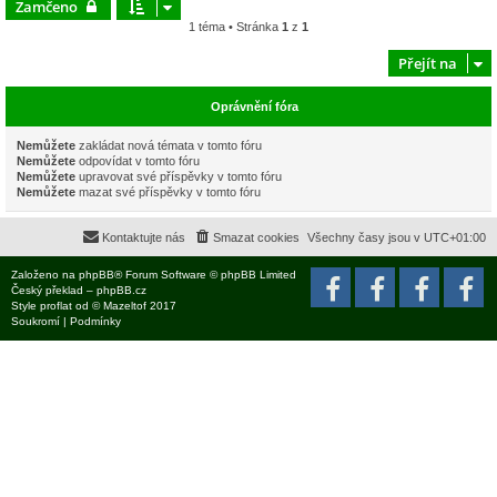
Zamčeno
1 téma • Stránka
1
z
1
Přejít na
Oprávnění fóra
Nemůžete
zakládat nová témata v tomto fóru
Nemůžete
odpovídat v tomto fóru
Nemůžete
upravovat své příspěvky v tomto fóru
Nemůžete
mazat své příspěvky v tomto fóru
Kontaktujte nás
Smazat cookies
Všechny časy jsou v
UTC+01:00
Založeno na
phpBB
® Forum Software © phpBB Limited
Český překlad –
phpBB.cz
Style
proflat
od ©
Mazeltof
2017
Soukromí
|
Podmínky