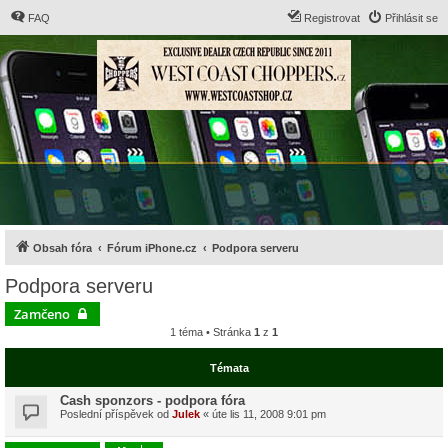
FAQ
Registrovat
Přihlásit se
Obsah fóra
Fórum iPhone.cz
Podpora serveru
Podpora serveru
Zamčeno
1 téma • Stránka
1
z
1
Témata
Cash sponzors - podpora fóra
Poslední příspěvek od
Julek
«
úte lis 11, 2008 9:01 pm