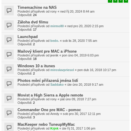
Timemachine na NAS
Poslední příspěvek od
rony
«
ned říj 20, 2024 8:44 am
Odpovědi:
24
Záloha dvd filmu
Poslední příspěvek od
mirmo80
«
ned pro 20, 2020 2:15 pm
Odpovědi:
17
Launchpad
Poslední příspěvek od
bedo.
«
sob lis 28, 2020 7:55 am
Odpovědi:
2
Mailový klient pre MAC a iPhone
Poslední příspěvek od
jeenik
«
pon úno 04, 2019 6:03 pm
Odpovědi:
18
Windows 10 a itunes
Poslední příspěvek od
miroslavpriesol
«
pon dub 16, 2018 10:17 pm
Odpovědi:
2
Photos mění přiřazená jména lidí
Poslední příspěvek od
Saddako
«
úte úno 20, 2018 9:17 am
Movist a High Sierra a Apple remote
Poslední příspěvek od
rony
«
pát úno 09, 2018 7:27 pm
Odpovědi:
2
Commander One pre MAC - pomoc
Poslední příspěvek od
Anndy
«
sob pro 30, 2017 12:11 pm
Odpovědi:
3
MacKeeper nebo TuneupMyMac
Poslední příspěvek od
Krjnk
«
úte říj 31, 2017 1:06 pm