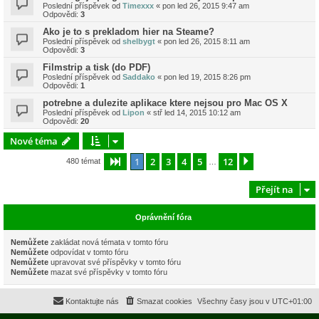
Poslední příspěvek od
Timexxx
«
pon led 26, 2015 9:47 am
Odpovědi:
3
Ako je to s prekladom hier na Steame?
Poslední příspěvek od
shelbygt
«
pon led 26, 2015 8:11 am
Odpovědi:
3
Filmstrip a tisk (do PDF)
Poslední příspěvek od
Saddako
«
pon led 19, 2015 8:26 pm
Odpovědi:
1
potrebne a dulezite aplikace ktere nejsou pro Mac OS X
Poslední příspěvek od
Lipon
«
stř led 14, 2015 10:12 am
Odpovědi:
20
Nové téma
1
2
3
4
5
12
Stránka
1
z
12
Další
480 témat
…
Přejít na
Oprávnění fóra
Nemůžete
zakládat nová témata v tomto fóru
Nemůžete
odpovídat v tomto fóru
Nemůžete
upravovat své příspěvky v tomto fóru
Nemůžete
mazat své příspěvky v tomto fóru
Kontaktujte nás
Smazat cookies
Všechny časy jsou v
UTC+01:00