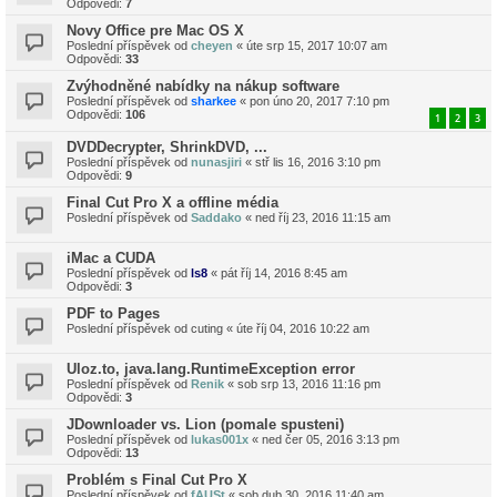
Odpovědi:
7
Novy Office pre Mac OS X
Poslední příspěvek od
cheyen
«
úte srp 15, 2017 10:07 am
Odpovědi:
33
Zvýhodněné nabídky na nákup software
Poslední příspěvek od
sharkee
«
pon úno 20, 2017 7:10 pm
Odpovědi:
106
1
2
3
DVDDecrypter, ShrinkDVD, ...
Poslední příspěvek od
nunasjiri
«
stř lis 16, 2016 3:10 pm
Odpovědi:
9
Final Cut Pro X a offline média
Poslední příspěvek od
Saddako
«
ned říj 23, 2016 11:15 am
iMac a CUDA
Poslední příspěvek od
ls8
«
pát říj 14, 2016 8:45 am
Odpovědi:
3
PDF to Pages
Poslední příspěvek od
cuting
«
úte říj 04, 2016 10:22 am
Uloz.to, java.lang.RuntimeException error
Poslední příspěvek od
Renik
«
sob srp 13, 2016 11:16 pm
Odpovědi:
3
JDownloader vs. Lion (pomale spusteni)
Poslední příspěvek od
lukas001x
«
ned čer 05, 2016 3:13 pm
Odpovědi:
13
Problém s Final Cut Pro X
Poslední příspěvek od
fAUSt
«
sob dub 30, 2016 11:40 am