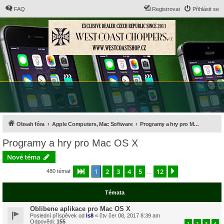
FAQ
Registrovat
Přihlásit se
Obsah fóra
Apple Computers, Mac Software
Programy a hry pro Mac OS X
Programy a hry pro Mac OS X
Nové téma
1
2
3
4
5
12
Stránka
1
z
12
Další
480 témat
…
Témata
Oblibene aplikace pro Mac OS X
Poslední příspěvek od
ls8
«
čtv čer 08, 2017 8:39 am
Odpovědi:
155
1
2
3
4