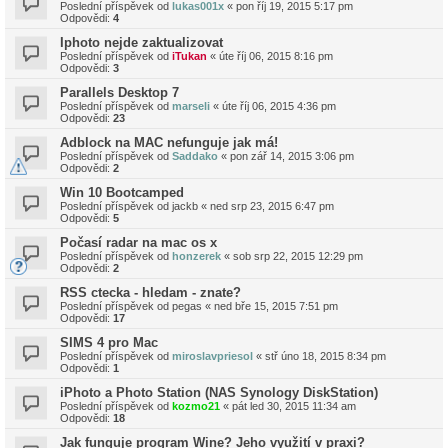
Poslední příspěvek od
lukas001x
«
pon říj 19, 2015 5:17 pm
Odpovědi:
4
Iphoto nejde zaktualizovat
Poslední příspěvek od
iTukan
«
úte říj 06, 2015 8:16 pm
Odpovědi:
3
Parallels Desktop 7
Poslední příspěvek od
marseli
«
úte říj 06, 2015 4:36 pm
Odpovědi:
23
Adblock na MAC nefunguje jak má!
Poslední příspěvek od
Saddako
«
pon zář 14, 2015 3:06 pm
Odpovědi:
2
Win 10 Bootcamped
Poslední příspěvek od
jackb
«
ned srp 23, 2015 6:47 pm
Odpovědi:
5
Počasí radar na mac os x
Poslední příspěvek od
honzerek
«
sob srp 22, 2015 12:29 pm
Odpovědi:
2
RSS ctecka - hledam - znate?
Poslední příspěvek od
pegas
«
ned bře 15, 2015 7:51 pm
Odpovědi:
17
SIMS 4 pro Mac
Poslední příspěvek od
miroslavpriesol
«
stř úno 18, 2015 8:34 pm
Odpovědi:
1
iPhoto a Photo Station (NAS Synology DiskStation)
Poslední příspěvek od
kozmo21
«
pát led 30, 2015 11:34 am
Odpovědi:
18
Jak funguje program Wine? Jeho využití v praxi?