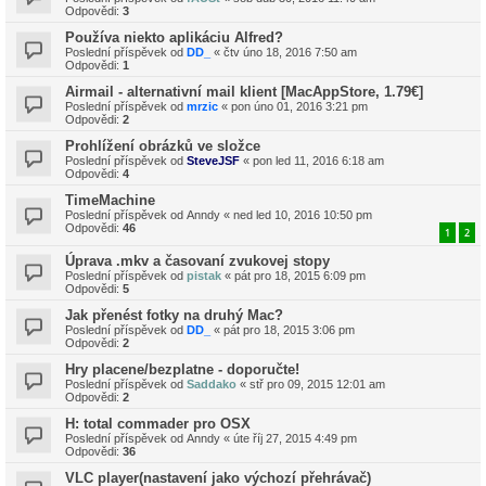
Odpovědi:
3
Používa niekto aplikáciu Alfred?
Poslední příspěvek od
DD_
«
čtv úno 18, 2016 7:50 am
Odpovědi:
1
Airmail - alternativní mail klient [MacAppStore, 1.79€]
Poslední příspěvek od
mrzic
«
pon úno 01, 2016 3:21 pm
Odpovědi:
2
Prohlížení obrázků ve složce
Poslední příspěvek od
SteveJSF
«
pon led 11, 2016 6:18 am
Odpovědi:
4
TimeMachine
Poslední příspěvek od
Anndy
«
ned led 10, 2016 10:50 pm
Odpovědi:
46
1
2
Úprava .mkv a časovaní zvukovej stopy
Poslední příspěvek od
pistak
«
pát pro 18, 2015 6:09 pm
Odpovědi:
5
Jak přenést fotky na druhý Mac?
Poslední příspěvek od
DD_
«
pát pro 18, 2015 3:06 pm
Odpovědi:
2
Hry placene/bezplatne - doporučte!
Poslední příspěvek od
Saddako
«
stř pro 09, 2015 12:01 am
Odpovědi:
2
H: total commader pro OSX
Poslední příspěvek od
Anndy
«
úte říj 27, 2015 4:49 pm
Odpovědi:
36
VLC player(nastavení jako výchozí přehrávač)