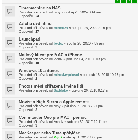
Timemachine na NAS
Poslední příspěvek od
rony
«
ned říj 20, 2024 8:44 am
Odpovědi:
24
Záloha dvd filmu
Poslední příspěvek od
mirmo80
«
ned pro 20, 2020 2:15 pm
Odpovědi:
17
Launchpad
Poslední příspěvek od
bedo.
«
sob lis 28, 2020 7:55 am
Odpovědi:
2
Mailový klient pre MAC a iPhone
Poslední příspěvek od
jeenik
«
pon úno 04, 2019 6:03 pm
Odpovědi:
18
Windows 10 a itunes
Poslední příspěvek od
miroslavpriesol
«
pon dub 16, 2018 10:17 pm
Odpovědi:
2
Photos mění přiřazená jména lidí
Poslední příspěvek od
Saddako
«
úte úno 20, 2018 9:17 am
Movist a High Sierra a Apple remote
Poslední příspěvek od
rony
«
pát úno 09, 2018 7:27 pm
Odpovědi:
2
Commander One pre MAC - pomoc
Poslední příspěvek od
Anndy
«
sob pro 30, 2017 12:11 pm
Odpovědi:
3
MacKeeper nebo TuneupMyMac
Poslední příspěvek od
Krjnk
«
úte říj 31, 2017 1:06 pm