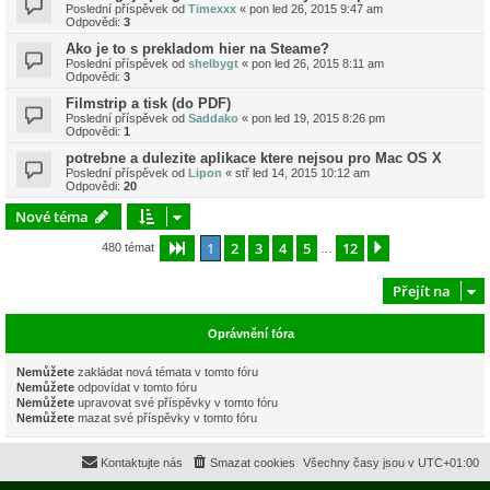
Poslední příspěvek od
Timexxx
«
pon led 26, 2015 9:47 am
Odpovědi:
3
Ako je to s prekladom hier na Steame?
Poslední příspěvek od
shelbygt
«
pon led 26, 2015 8:11 am
Odpovědi:
3
Filmstrip a tisk (do PDF)
Poslední příspěvek od
Saddako
«
pon led 19, 2015 8:26 pm
Odpovědi:
1
potrebne a dulezite aplikace ktere nejsou pro Mac OS X
Poslední příspěvek od
Lipon
«
stř led 14, 2015 10:12 am
Odpovědi:
20
Nové téma
1
2
3
4
5
12
Stránka
1
z
12
Další
480 témat
…
Přejít na
Oprávnění fóra
Nemůžete
zakládat nová témata v tomto fóru
Nemůžete
odpovídat v tomto fóru
Nemůžete
upravovat své příspěvky v tomto fóru
Nemůžete
mazat své příspěvky v tomto fóru
Kontaktujte nás
Smazat cookies
Všechny časy jsou v
UTC+01:00