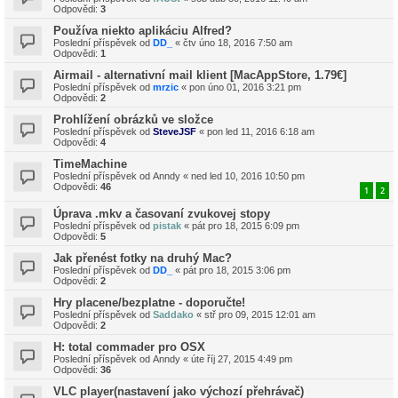
Odpovědi:
3
Používa niekto aplikáciu Alfred?
Poslední příspěvek od
DD_
«
čtv úno 18, 2016 7:50 am
Odpovědi:
1
Airmail - alternativní mail klient [MacAppStore, 1.79€]
Poslední příspěvek od
mrzic
«
pon úno 01, 2016 3:21 pm
Odpovědi:
2
Prohlížení obrázků ve složce
Poslední příspěvek od
SteveJSF
«
pon led 11, 2016 6:18 am
Odpovědi:
4
TimeMachine
Poslední příspěvek od
Anndy
«
ned led 10, 2016 10:50 pm
Odpovědi:
46
1
2
Úprava .mkv a časovaní zvukovej stopy
Poslední příspěvek od
pistak
«
pát pro 18, 2015 6:09 pm
Odpovědi:
5
Jak přenést fotky na druhý Mac?
Poslední příspěvek od
DD_
«
pát pro 18, 2015 3:06 pm
Odpovědi:
2
Hry placene/bezplatne - doporučte!
Poslední příspěvek od
Saddako
«
stř pro 09, 2015 12:01 am
Odpovědi:
2
H: total commader pro OSX
Poslední příspěvek od
Anndy
«
úte říj 27, 2015 4:49 pm
Odpovědi:
36
VLC player(nastavení jako výchozí přehrávač)