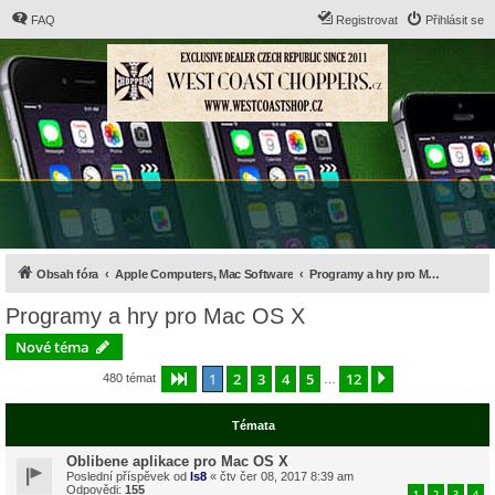
FAQ
Registrovat
Přihlásit se
Obsah fóra
Apple Computers, Mac Software
Programy a hry pro Mac OS X
Programy a hry pro Mac OS X
Nové téma
1
2
3
4
5
12
Stránka
1
z
12
Další
480 témat
…
Témata
Oblibene aplikace pro Mac OS X
Poslední příspěvek od
ls8
«
čtv čer 08, 2017 8:39 am
Odpovědi:
155
1
2
3
4