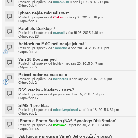
Poslední příspěvek od
lukas001x
«
pon říj 19, 2015 5:17 pm
Odpovědi:
4
Iphoto nejde zaktualizovat
Poslední příspěvek od
iTukan
«
úte říj 06, 2015 8:16 pm
Odpovědi:
3
Parallels Desktop 7
Poslední příspěvek od
marseli
«
úte říj 06, 2015 4:36 pm
Odpovědi:
23
Adblock na MAC nefunguje jak má!
Poslední příspěvek od
Saddako
«
pon zář 14, 2015 3:06 pm
Odpovědi:
2
Win 10 Bootcamped
Poslední příspěvek od
jackb
«
ned srp 23, 2015 6:47 pm
Odpovědi:
5
Počasí radar na mac os x
Poslední příspěvek od
honzerek
«
sob srp 22, 2015 12:29 pm
Odpovědi:
2
RSS ctecka - hledam - znate?
Poslední příspěvek od
pegas
«
ned bře 15, 2015 7:51 pm
Odpovědi:
17
SIMS 4 pro Mac
Poslední příspěvek od
miroslavpriesol
«
stř úno 18, 2015 8:34 pm
Odpovědi:
1
iPhoto a Photo Station (NAS Synology DiskStation)
Poslední příspěvek od
kozmo21
«
pát led 30, 2015 11:34 am
Odpovědi:
18
Jak funguje program Wine? Jeho využití v praxi?