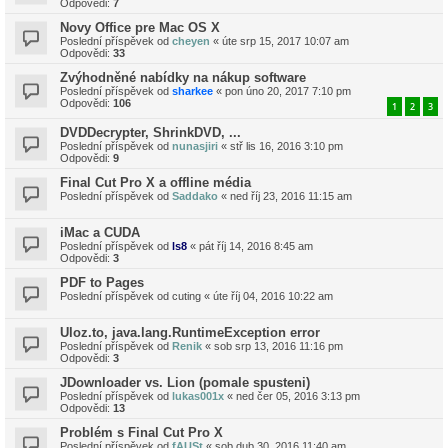
Odpovědi:
7
Novy Office pre Mac OS X
Poslední příspěvek od
cheyen
«
úte srp 15, 2017 10:07 am
Odpovědi:
33
Zvýhodněné nabídky na nákup software
Poslední příspěvek od
sharkee
«
pon úno 20, 2017 7:10 pm
Odpovědi:
106
1
2
3
DVDDecrypter, ShrinkDVD, ...
Poslední příspěvek od
nunasjiri
«
stř lis 16, 2016 3:10 pm
Odpovědi:
9
Final Cut Pro X a offline média
Poslední příspěvek od
Saddako
«
ned říj 23, 2016 11:15 am
iMac a CUDA
Poslední příspěvek od
ls8
«
pát říj 14, 2016 8:45 am
Odpovědi:
3
PDF to Pages
Poslední příspěvek od
cuting
«
úte říj 04, 2016 10:22 am
Uloz.to, java.lang.RuntimeException error
Poslední příspěvek od
Renik
«
sob srp 13, 2016 11:16 pm
Odpovědi:
3
JDownloader vs. Lion (pomale spusteni)
Poslední příspěvek od
lukas001x
«
ned čer 05, 2016 3:13 pm
Odpovědi:
13
Problém s Final Cut Pro X
Poslední příspěvek od
fAUSt
«
sob dub 30, 2016 11:40 am