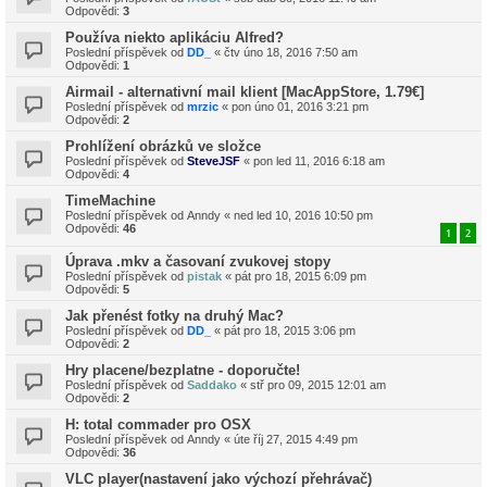
Odpovědi:
3
Používa niekto aplikáciu Alfred?
Poslední příspěvek od
DD_
«
čtv úno 18, 2016 7:50 am
Odpovědi:
1
Airmail - alternativní mail klient [MacAppStore, 1.79€]
Poslední příspěvek od
mrzic
«
pon úno 01, 2016 3:21 pm
Odpovědi:
2
Prohlížení obrázků ve složce
Poslední příspěvek od
SteveJSF
«
pon led 11, 2016 6:18 am
Odpovědi:
4
TimeMachine
Poslední příspěvek od
Anndy
«
ned led 10, 2016 10:50 pm
Odpovědi:
46
1
2
Úprava .mkv a časovaní zvukovej stopy
Poslední příspěvek od
pistak
«
pát pro 18, 2015 6:09 pm
Odpovědi:
5
Jak přenést fotky na druhý Mac?
Poslední příspěvek od
DD_
«
pát pro 18, 2015 3:06 pm
Odpovědi:
2
Hry placene/bezplatne - doporučte!
Poslední příspěvek od
Saddako
«
stř pro 09, 2015 12:01 am
Odpovědi:
2
H: total commader pro OSX
Poslední příspěvek od
Anndy
«
úte říj 27, 2015 4:49 pm
Odpovědi:
36
VLC player(nastavení jako výchozí přehrávač)