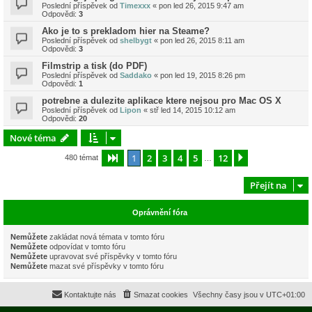
Poslední příspěvek od
Timexxx
«
pon led 26, 2015 9:47 am
Odpovědi:
3
Ako je to s prekladom hier na Steame?
Poslední příspěvek od
shelbygt
«
pon led 26, 2015 8:11 am
Odpovědi:
3
Filmstrip a tisk (do PDF)
Poslední příspěvek od
Saddako
«
pon led 19, 2015 8:26 pm
Odpovědi:
1
potrebne a dulezite aplikace ktere nejsou pro Mac OS X
Poslední příspěvek od
Lipon
«
stř led 14, 2015 10:12 am
Odpovědi:
20
Nové téma
1
2
3
4
5
12
Stránka
1
z
12
Další
480 témat
…
Přejít na
Oprávnění fóra
Nemůžete
zakládat nová témata v tomto fóru
Nemůžete
odpovídat v tomto fóru
Nemůžete
upravovat své příspěvky v tomto fóru
Nemůžete
mazat své příspěvky v tomto fóru
Kontaktujte nás
Smazat cookies
Všechny časy jsou v
UTC+01:00