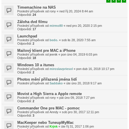
Timemachine na NAS
Poslední příspěvek od
rony
«
ned říj 20, 2024 8:44 am
Odpovědi:
24
Záloha dvd filmu
Poslední příspěvek od
mirmo80
«
ned pro 20, 2020 2:15 pm
Odpovědi:
17
Launchpad
Poslední příspěvek od
bedo.
«
sob lis 28, 2020 7:55 am
Odpovědi:
2
Mailový klient pre MAC a iPhone
Poslední příspěvek od
jeenik
«
pon úno 04, 2019 6:03 pm
Odpovědi:
18
Windows 10 a itunes
Poslední příspěvek od
miroslavpriesol
«
pon dub 16, 2018 10:17 pm
Odpovědi:
2
Photos mění přiřazená jména lidí
Poslední příspěvek od
Saddako
«
úte úno 20, 2018 9:17 am
Movist a High Sierra a Apple remote
Poslední příspěvek od
rony
«
pát úno 09, 2018 7:27 pm
Odpovědi:
2
Commander One pre MAC - pomoc
Poslední příspěvek od
Anndy
«
sob pro 30, 2017 12:11 pm
Odpovědi:
3
MacKeeper nebo TuneupMyMac
Poslední příspěvek od
Krjnk
«
úte říj 31, 2017 1:06 pm