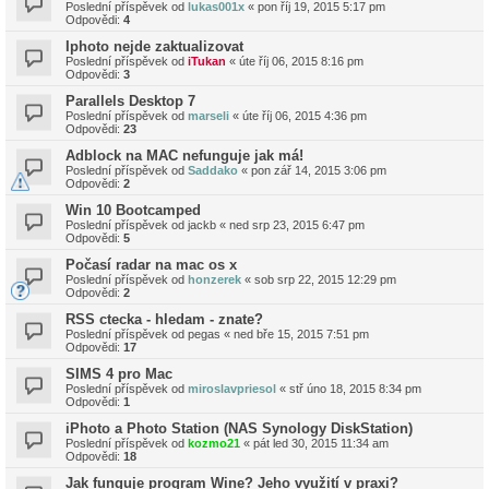
Poslední příspěvek od
lukas001x
«
pon říj 19, 2015 5:17 pm
Odpovědi:
4
Iphoto nejde zaktualizovat
Poslední příspěvek od
iTukan
«
úte říj 06, 2015 8:16 pm
Odpovědi:
3
Parallels Desktop 7
Poslední příspěvek od
marseli
«
úte říj 06, 2015 4:36 pm
Odpovědi:
23
Adblock na MAC nefunguje jak má!
Poslední příspěvek od
Saddako
«
pon zář 14, 2015 3:06 pm
Odpovědi:
2
Win 10 Bootcamped
Poslední příspěvek od
jackb
«
ned srp 23, 2015 6:47 pm
Odpovědi:
5
Počasí radar na mac os x
Poslední příspěvek od
honzerek
«
sob srp 22, 2015 12:29 pm
Odpovědi:
2
RSS ctecka - hledam - znate?
Poslední příspěvek od
pegas
«
ned bře 15, 2015 7:51 pm
Odpovědi:
17
SIMS 4 pro Mac
Poslední příspěvek od
miroslavpriesol
«
stř úno 18, 2015 8:34 pm
Odpovědi:
1
iPhoto a Photo Station (NAS Synology DiskStation)
Poslední příspěvek od
kozmo21
«
pát led 30, 2015 11:34 am
Odpovědi:
18
Jak funguje program Wine? Jeho využití v praxi?