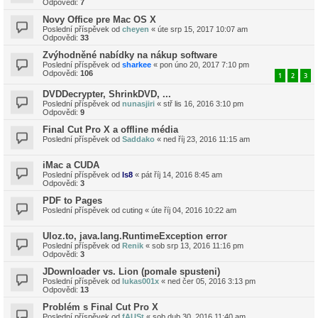
Odpovědi:
7
Novy Office pre Mac OS X
Poslední příspěvek od
cheyen
«
úte srp 15, 2017 10:07 am
Odpovědi:
33
Zvýhodněné nabídky na nákup software
Poslední příspěvek od
sharkee
«
pon úno 20, 2017 7:10 pm
Odpovědi:
106
1
2
3
DVDDecrypter, ShrinkDVD, ...
Poslední příspěvek od
nunasjiri
«
stř lis 16, 2016 3:10 pm
Odpovědi:
9
Final Cut Pro X a offline média
Poslední příspěvek od
Saddako
«
ned říj 23, 2016 11:15 am
iMac a CUDA
Poslední příspěvek od
ls8
«
pát říj 14, 2016 8:45 am
Odpovědi:
3
PDF to Pages
Poslední příspěvek od
cuting
«
úte říj 04, 2016 10:22 am
Uloz.to, java.lang.RuntimeException error
Poslední příspěvek od
Renik
«
sob srp 13, 2016 11:16 pm
Odpovědi:
3
JDownloader vs. Lion (pomale spusteni)
Poslední příspěvek od
lukas001x
«
ned čer 05, 2016 3:13 pm
Odpovědi:
13
Problém s Final Cut Pro X
Poslední příspěvek od
fAUSt
«
sob dub 30, 2016 11:40 am