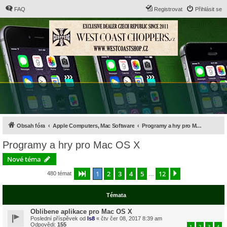
FAQ
Registrovat
Přihlásit se
Obsah fóra
Apple Computers, Mac Software
Programy a hry pro Mac OS X
Programy a hry pro Mac OS X
Nové téma
1
2
3
4
5
12
Stránka
1
z
12
Další
480 témat
…
Témata
Oblibene aplikace pro Mac OS X
Poslední příspěvek od
ls8
«
čtv čer 08, 2017 8:39 am
Odpovědi:
155
1
2
3
4