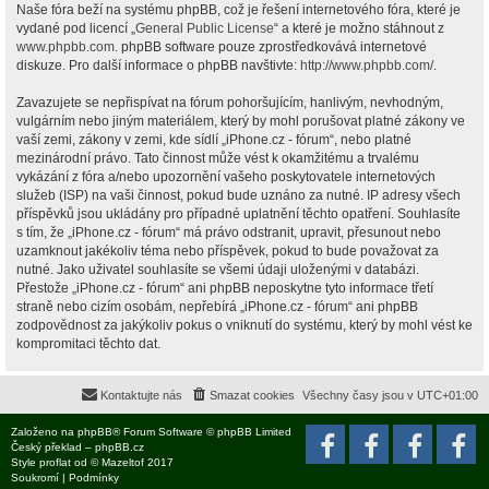
Naše fóra beží na systému phpBB, což je řešení internetového fóra, které je
vydané pod licencí „
General Public License
“ a které je možno stáhnout z
www.phpbb.com
. phpBB software pouze zprostředkovává internetové
diskuze. Pro další informace o phpBB navštivte:
http://www.phpbb.com/
.
Zavazujete se nepřispívat na fórum pohoršujícím, hanlivým, nevhodným,
vulgárním nebo jiným materiálem, který by mohl porušovat platné zákony ve
vaší zemi, zákony v zemi, kde sídlí „iPhone.cz - fórum“, nebo platné
mezinárodní právo. Tato činnost může vést k okamžitému a trvalému
vykázání z fóra a/nebo upozornění vašeho poskytovatele internetových
služeb (ISP) na vaši činnost, pokud bude uznáno za nutné. IP adresy všech
příspěvků jsou ukládány pro případné uplatnění těchto opatření. Souhlasíte
s tím, že „iPhone.cz - fórum“ má právo odstranit, upravit, přesunout nebo
uzamknout jakékoliv téma nebo příspěvek, pokud to bude považovat za
nutné. Jako uživatel souhlasíte se všemi údaji uloženými v databázi.
Přestože „iPhone.cz - fórum“ ani phpBB neposkytne tyto informace třetí
straně nebo cizím osobám, nepřebírá „iPhone.cz - fórum“ ani phpBB
zodpovědnost za jakýkoliv pokus o vniknutí do systému, který by mohl vést ke
kompromitaci těchto dat.
Kontaktujte nás
Smazat cookies
Všechny časy jsou v
UTC+01:00
Založeno na
phpBB
® Forum Software © phpBB Limited
Český překlad –
phpBB.cz
Style
proflat
od ©
Mazeltof
2017
Soukromí
|
Podmínky