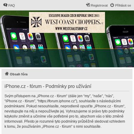
FAQ
Registrovat
Přihlásit se
Obsah fóra
iPhone.cz - fórum - Podmínky pro užívání
Svým přístupem na „iPhone.cz - fórum“ (dále jen “my”, “naše”, “nás”,
“iPhone.cz - fórum”, “https://forum.iphone.cz”), souhlasíte s následujícími
podmínkami. Pokud nesouhlasíte, neprodleně opusťte „iPhone.cz - fórum“,
nevstupujte na něj a nepoužívejte jej. Vyhrazujeme si právo tyto podmínky
kdykoliv změnit a učiníme vše potřebné pro to, abychom vás o této změně
informovali. Přesto je rozumné tyto podmínky průběžně sledovat vzhledem
k tomu, že používáním „iPhone.cz - fórum“ s nimi souhlasíte.