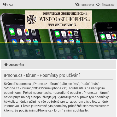
FAQ
Registrovat
Přihlásit se
Obsah fóra
iPhone.cz - fórum - Podmínky pro užívání
Svým přístupem na „iPhone.cz - fórum“ (dále jen “my”, “naše”, “nás”,
“iPhone.cz - fórum”, “https://forum.iphone.cz”), souhlasíte s následujícími
podmínkami. Pokud nesouhlasíte, neprodleně opusťte „iPhone.cz - fórum“,
nevstupujte na něj a nepoužívejte jej. Vyhrazujeme si právo tyto podmínky
kdykoliv změnit a učiníme vše potřebné pro to, abychom vás o této změně
informovali. Přesto je rozumné tyto podmínky průběžně sledovat vzhledem
k tomu, že používáním „iPhone.cz - fórum“ s nimi souhlasíte.