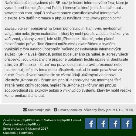
Naše fóra beží na systému phpBB, což je řešení internetového fóra, které je
vydané pod licencí „
General Public License
“ a které je možno stáhnout z
www.phpbb.com
. phpBB software pouze zprostředkovává internetové
diskuze. Pro další informace o phpBB navštivte:
http://www.phpbb.com/
.
Zavazujete se nepřispívat na fórum pohoršujícím, hanlivým, nevhodným,
vulgárním nebo jiným materiálem, který by mohl porušovat platné zákony ve
vaší zemi, zákony v zemi, kde sídlí „iPhone.cz - fórum“, nebo platné
mezinárodní právo. Tato činnost může vést k okamžitému a trvalému
vykázání z fóra a/nebo upozornění vašeho poskytovatele internetových
služeb (ISP) na vaši činnost, pokud bude uznáno za nutné. IP adresy všech
příspěvků jsou ukládány pro případné uplatnění těchto opatření. Souhlasíte
s tím, že „iPhone.cz - fórum“ má právo odstranit, upravit, přesunout nebo
uzamknout jakékoliv téma nebo příspěvek, pokud to bude považovat za
nutné. Jako uživatel souhlasíte se všemi údaji uloženými v databázi.
Přestože „iPhone.cz - fórum“ ani phpBB neposkytne tyto informace třetí
straně nebo cizím osobám, nepřebírá „iPhone.cz - fórum“ ani phpBB
zodpovědnost za jakýkoliv pokus o vniknutí do systému, který by mohl vést ke
kompromitaci těchto dat.
Kontaktujte nás
Smazat cookies
Všechny časy jsou v
UTC+01:00
Založeno na
phpBB
® Forum Software © phpBB Limited
Český překlad –
phpBB.cz
Style
proflat
od ©
Mazeltof
2017
Soukromí
|
Podmínky