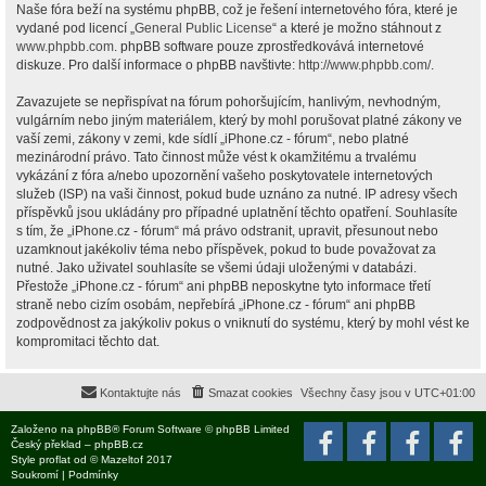
Naše fóra beží na systému phpBB, což je řešení internetového fóra, které je
vydané pod licencí „
General Public License
“ a které je možno stáhnout z
www.phpbb.com
. phpBB software pouze zprostředkovává internetové
diskuze. Pro další informace o phpBB navštivte:
http://www.phpbb.com/
.
Zavazujete se nepřispívat na fórum pohoršujícím, hanlivým, nevhodným,
vulgárním nebo jiným materiálem, který by mohl porušovat platné zákony ve
vaší zemi, zákony v zemi, kde sídlí „iPhone.cz - fórum“, nebo platné
mezinárodní právo. Tato činnost může vést k okamžitému a trvalému
vykázání z fóra a/nebo upozornění vašeho poskytovatele internetových
služeb (ISP) na vaši činnost, pokud bude uznáno za nutné. IP adresy všech
příspěvků jsou ukládány pro případné uplatnění těchto opatření. Souhlasíte
s tím, že „iPhone.cz - fórum“ má právo odstranit, upravit, přesunout nebo
uzamknout jakékoliv téma nebo příspěvek, pokud to bude považovat za
nutné. Jako uživatel souhlasíte se všemi údaji uloženými v databázi.
Přestože „iPhone.cz - fórum“ ani phpBB neposkytne tyto informace třetí
straně nebo cizím osobám, nepřebírá „iPhone.cz - fórum“ ani phpBB
zodpovědnost za jakýkoliv pokus o vniknutí do systému, který by mohl vést ke
kompromitaci těchto dat.
Kontaktujte nás
Smazat cookies
Všechny časy jsou v
UTC+01:00
Založeno na
phpBB
® Forum Software © phpBB Limited
Český překlad –
phpBB.cz
Style
proflat
od ©
Mazeltof
2017
Soukromí
|
Podmínky