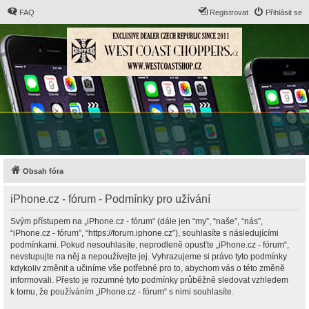
FAQ
Registrovat
Přihlásit se
Obsah fóra
iPhone.cz - fórum - Podmínky pro užívání
Svým přístupem na „iPhone.cz - fórum“ (dále jen “my”, “naše”, “nás”,
“iPhone.cz - fórum”, “https://forum.iphone.cz”), souhlasíte s následujícími
podmínkami. Pokud nesouhlasíte, neprodleně opusťte „iPhone.cz - fórum“,
nevstupujte na něj a nepoužívejte jej. Vyhrazujeme si právo tyto podmínky
kdykoliv změnit a učiníme vše potřebné pro to, abychom vás o této změně
informovali. Přesto je rozumné tyto podmínky průběžně sledovat vzhledem
k tomu, že používáním „iPhone.cz - fórum“ s nimi souhlasíte.