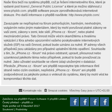
Naše fóra beží na systému phpBB, což je řešení internetového fóra, které je
vydané pod licencí „
General Public License
“ a které je možno stáhnout z
www.phpbb.com
. phpBB software pouze zprostředkovává internetové
diskuze. Pro další informace o phpBB navštivte:
http://www.phpbb.com/
.
Zavazujete se nepřispívat na fórum pohoršujícím, hanlivým, nevhodným,
vulgárním nebo jiným materiálem, který by mohl porušovat platné zákony ve
vaší zemi, zákony v zemi, kde sídlí „iPhone.cz - fórum“, nebo platné
mezinárodní právo. Tato činnost může vést k okamžitému a trvalému
vykázání z fóra a/nebo upozornění vašeho poskytovatele internetových
služeb (ISP) na vaši činnost, pokud bude uznáno za nutné. IP adresy všech
příspěvků jsou ukládány pro případné uplatnění těchto opatření. Souhlasíte
s tím, že „iPhone.cz - fórum“ má právo odstranit, upravit, přesunout nebo
uzamknout jakékoliv téma nebo příspěvek, pokud to bude považovat za
nutné. Jako uživatel souhlasíte se všemi údaji uloženými v databázi.
Přestože „iPhone.cz - fórum“ ani phpBB neposkytne tyto informace třetí
straně nebo cizím osobám, nepřebírá „iPhone.cz - fórum“ ani phpBB
zodpovědnost za jakýkoliv pokus o vniknutí do systému, který by mohl vést ke
kompromitaci těchto dat.
Kontaktujte nás
Smazat cookies
Všechny časy jsou v
UTC+01:00
Založeno na
phpBB
® Forum Software © phpBB Limited
Český překlad –
phpBB.cz
Style
proflat
od ©
Mazeltof
2017
Soukromí
|
Podmínky