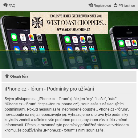
FAQ
Registrovat
Přihlásit se
Obsah fóra
iPhone.cz - fórum - Podmínky pro užívání
Svým přístupem na „iPhone.cz - fórum“ (dále jen “my”, “naše”, “nás”,
“iPhone.cz - fórum”, “https://forum.iphone.cz”), souhlasíte s následujícími
podmínkami. Pokud nesouhlasíte, neprodleně opusťte „iPhone.cz - fórum“,
nevstupujte na něj a nepoužívejte jej. Vyhrazujeme si právo tyto podmínky
kdykoliv změnit a učiníme vše potřebné pro to, abychom vás o této změně
informovali. Přesto je rozumné tyto podmínky průběžně sledovat vzhledem
k tomu, že používáním „iPhone.cz - fórum“ s nimi souhlasíte.