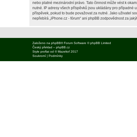
nebo platné mezinárodní právo. Tato činnost může vést k okam
nutné. IP adresy všech příspěvků jsou ukládány pro případné up
příspěvek, pokud to bude považovat za nutné. Jako uživatel sou
nepřebírá „iPhone.cz - fórum“ ani phpBB zodpovědnost za jakýko
Založeno na
phpBB
® Forum Software © phpBB Limited
Český překlad –
phpBB.cz
Style
proflat
od ©
Mazeltof
2017
Soukromí
|
Podmínky