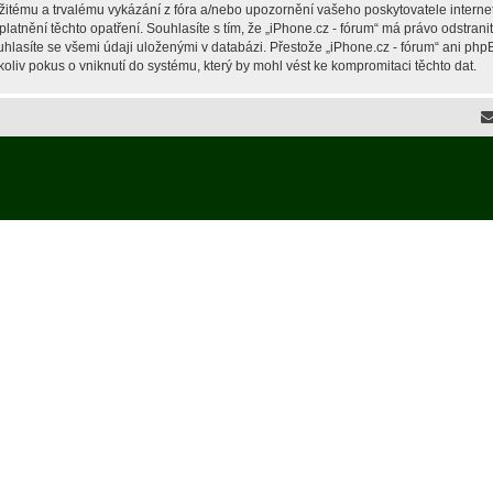
žitému a trvalému vykázání z fóra a/nebo upozornění vašeho poskytovatele interne
latnění těchto opatření. Souhlasíte s tím, že „iPhone.cz - fórum“ má právo odstran
hlasíte se všemi údaji uloženými v databázi. Přestože „iPhone.cz - fórum“ ani php
liv pokus o vniknutí do systému, který by mohl vést ke kompromitaci těchto dat.