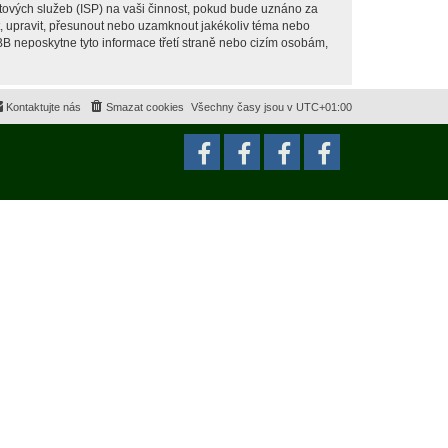
tových služeb (ISP) na vaši činnost, pokud bude uznáno za
it, upravit, přesunout nebo uzamknout jakékoliv téma nebo
BB neposkytne tyto informace třetí straně nebo cizím osobám,
Kontaktujte nás
Smazat cookies
Všechny časy jsou v
UTC+01:00