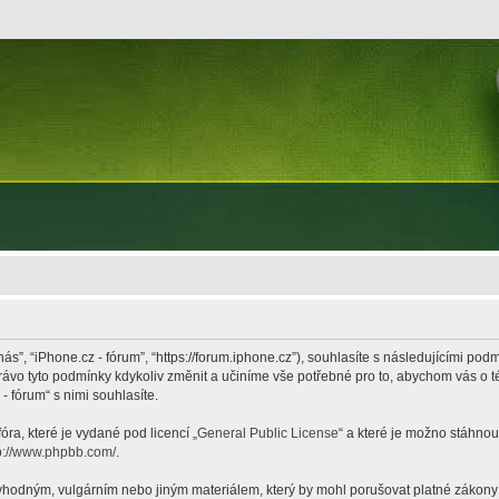
nás”, “iPhone.cz - fórum”, “https://forum.iphone.cz”), souhlasíte s následujícími p
právo tyto podmínky kdykoliv změnit a učiníme vše potřebné pro to, abychom vás o 
 fórum“ s nimi souhlasíte.
ra, které je vydané pod licencí „
General Public License
“ a které je možno stáhnou
p://www.phpbb.com/
.
hodným, vulgárním nebo jiným materiálem, který by mohl porušovat platné zákony ve