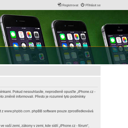
Registrovat
Přihlásit se
odmínkami. Pokud nesouhlasíte, neprodleně opusťte „iPhone.cz -
této změně informovali. Přesto je rozumné tyto podmínky
t z
www.phpbb.com
. phpBB software pouze zprostředkovává
 vaší zemi, zákony v zemi, kde sídlí „iPhone.cz - fórum“,