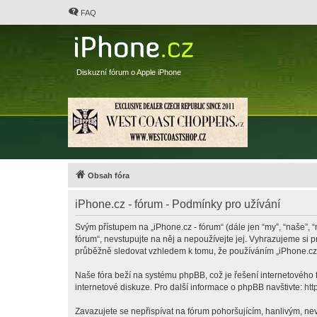
FAQ
Diskuzní fórum o Apple iPhone
Obsah fóra
iPhone.cz - fórum - Podmínky pro užívání
Svým přístupem na „iPhone.cz - fórum“ (dále jen “my”, “naše”, “
fórum“, nevstupujte na něj a nepoužívejte jej. Vyhrazujeme si 
průběžně sledovat vzhledem k tomu, že používáním „iPhone.cz -
Naše fóra beží na systému phpBB, což je řešení internetového fó
internetové diskuze. Pro další informace o phpBB navštivte:
htt
Zavazujete se nepřispívat na fórum pohoršujícím, hanlivým, nev